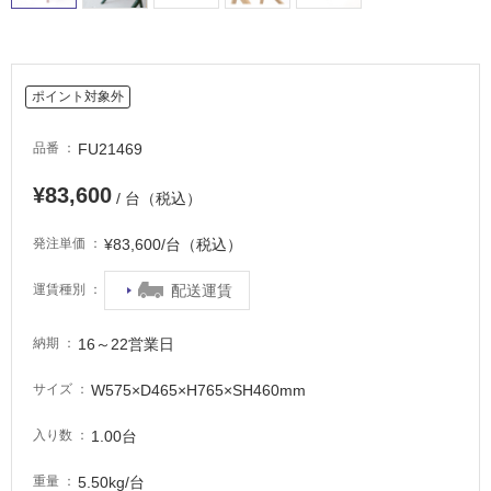
て
い
る
ポイント対象外
適
し
FU21469
品番
て
い
¥83,600
/ 台（税込）
る
が
¥83,600/台（税込）
発注単価
注
意
配送運賃
運賃種別
が
必
要
16～22営業日
納期
適
W575×D465×H765×SH460mm
サイズ
し
て
1.00台
入り数
い
な
5.50kg/台
重量