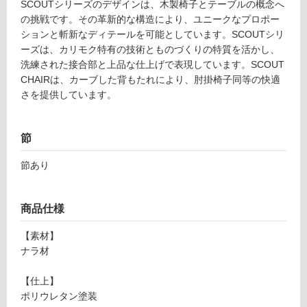
SCOUTシリーズのデザインは、木製椅子とテーブルの概念へ
リ
の挑戦です。その革新的な構造により、ユニークなプロポー
ションと斬新なディテールを可能としています。SCOUTシリ
ン
ーズは、カリモク特有の技術とものづくりの特質を活かし、
洗練された接合部と上品な仕上げで表現しています。SCOUT
グ
CHAIRは、カーブした背もたれにより、肘掛椅子同等の快適
さを提供しています。
土足・遮
F
音・床暖
節
U
2
対
節あり
1
応
4
し
6
て
商品仕様
9
い
S
る
【素材】
C
ナラ材
対
O
応
U
【仕上】
し
T
ポリウレタン塗装
て
C