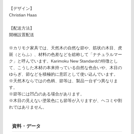
い
H
【デザイン】
る
AI
Christian Haas
が
R
制
ピ
【配送方法】
限
ン
開梱設置配送
あ
ク
り
ホ
※カリモク家具では、天然木の自然な節や、筋状の木目、虎
の
ワ
斑（とらふ）、材料の色差などを総称して「ナチュラルマー
為
イ
ク」と呼んでいます。Karimoku New Standardの特徴とし
注
ト
て、こうした木材の本来持っている自然な色合いや、木目の
意
ゆらぎ、節などを積極的に意匠として使い込んでいます。
が
要確認
※天然木ならではの色柄、節等は、製品一台ずつ異なりま
必
す。
要
運
※節等には凹凸のある場合があります。
※
賃
※木目の見えない塗装色にも節等が入りますが、ヘコミや割
商
合
れではありません。
品
計
仕
:
様
資料・データ
¥0/
欄
台