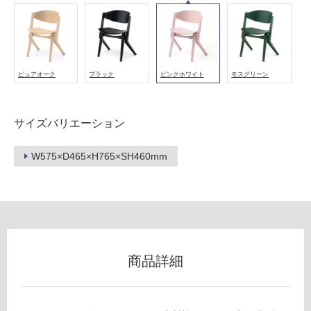
能
(寒
冷
地
以
ピュアオーク
ブラック
ピンクホワイト
モスグリーン
外)
使
サイズバリエーション
用
不
W575×D465×H765×SH460mm
可
フ
ロ
商品詳細
ー