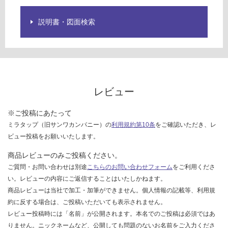
を
ご
説明書・図面検索
確
認
く
だ
さ
い
レビュー
対
応
※ご投稿にあたって
し
ミラタップ（旧サンワカンパニー）の
利用規約第10条
をご確認いただき、レ
て
ビュー投稿をお願いいたします。
い
な
商品レビューのみご投稿ください。
い
ご質問・お問い合わせは別途
こちらのお問い合わせフォーム
をご利用くださ
い。レビューの内容にご返信することはいたしかねます。
商品レビューは当社で加工・加筆ができません。個人情報の記載等、利用規
約に反する場合は、ご投稿いただいても表示されません。
レビュー投稿時には「名前」が公開されます。本名でのご投稿は必須ではあ
りません。ニックネームなど、公開しても問題のないお名前をご入力くださ