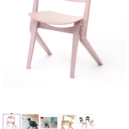
ム
修理お問い合わせ
クレーム公開
自分らしい家づくり
最高のリノベ会社が
みつ
照明
ペット用品
屋
横浜スマート
ショールー
SUVACO
かる
リノベりす
内
ム
ウェルビーみのお
HDC
説明書・図面検索
水まわり
3年保証
BOX
内装用建材
パネル・壁材
床・
屋
お役立ち情報
住まいの
スタイリング
ロートアイアン
天然石・石材
外
アイデア
床・
ミラタップ
チャンネル
メンテナンス・
施工材
新商品
浴
オンライン相談
室
床・
駐
車
場
非
常
に
適
し