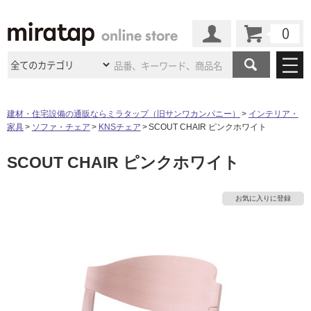
カート
マイページ
商品カテゴリ
建材・住宅設備の通販ならミラタップ（旧サンワカンパニー）
インテリア・
家具
ソファ・チェア
KNSチェア
SCOUT CHAIR ピンクホワイト
施工事例
洗面所・水回り
タイル
SCOUT CHAIR ピンクホワイト
ショールーム
施工事例
法人案件納入事例
キッチン
浴室（風呂・
バスルー
ム）・
トイレ
ショールームの
ご案内
東京
ショールーム
お気に入りに登録
ミラタップ
のあるくらし
お客様訪問
インタビュー
ドア（扉）・
建具・玄関
サポート
扉
エクステリア
（外構）
タ
大阪
ショールーム
仙台
ショールーム
店舗・施設事例
その他サービス
ご利用ガイド
初めての方へ
ウッドデッキ
フローリング・
床材
イ
名古屋
ショールーム
京都
ショールーム
ミラタップと
創る家
工事会社紹介
Coziコンシ
よくある質問
お問い合わせ
ASOLIE
ェルジュ
収納
インテリア・
家具
ル
福岡
ショールーム
札幌スマート
ショールー