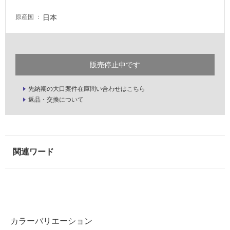
い
日本
原産国
屋
内
壁・
販売停止中です
屋
外
先納期の大口案件在庫問い合わせはこちら
壁・
返品・交換について
浴
室
壁
使
用
可
能
使
用
カラーバリエーション
可