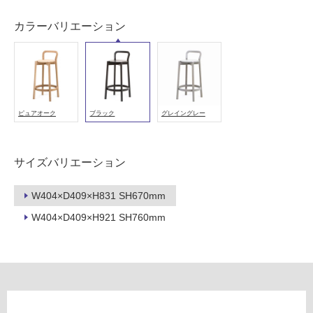
用
可
カラーバリエーション
能
(寒
冷
地
以
外)
ピュアオーク
ブラック
グレイングレー
使
用
サイズバリエーション
不
可
W404×D409×H831 SH670mm
W404×D409×H921 SH760mm
フ
ロ
ー