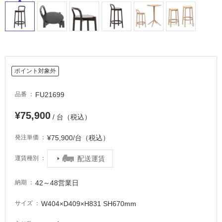
適
し
て
い
る
適
ポイント対象外
し
て
FU21699
い
品番
る
¥75,900
が
/ 台（税込）
注
¥75,900/台（税込）
発注単価
意
が
配送運賃
運賃種別
必
要
42～48営業日
納期
適
し
W404×D409×H831 SH670mm
サイズ
て
い