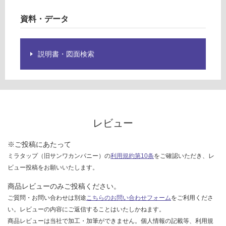
欄
要確認
を
資料・データ
ご
運
確
賃
認
説明書・図面検索
合
く
計
だ
:
さ
¥0/
い
台
対
レビュー
応
し
※ご投稿にあたって
て
い
ミラタップ（旧サンワカンパニー）の
利用規約第10条
をご確認いただき、レ
な
ビュー投稿をお願いいたします。
い
商品レビューのみご投稿ください。
ご質問・お問い合わせは別途
こちらのお問い合わせフォーム
をご利用くださ
い。レビューの内容にご返信することはいたしかねます。
商品レビューは当社で加工・加筆ができません。個人情報の記載等、利用規