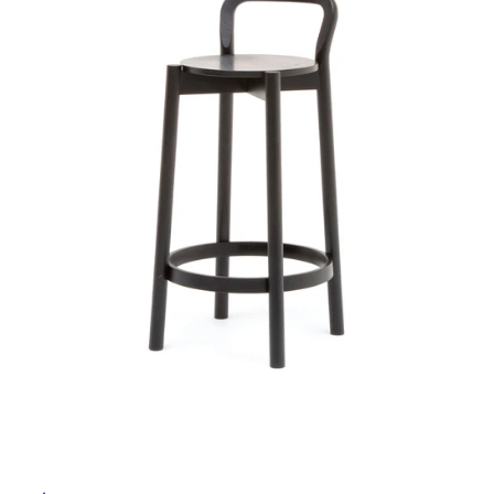
ム
ル
修理お問い合わせ
クレーム公開
自分らしい家づくり
最高のリノベ会社が
みつ
照明
ペット用品
横浜スマート
ショールー
SUVACO
かる
リノベりす
ム
ウェルビーみのお
HDC
屋
説明書・図面検索
水まわり
3年保証
BOX
内装用建材
パネル・壁材
内
床・
お役立ち情報
住まいの
スタイリング
ロートアイアン
天然石・石材
アイデア
屋
外
ミラタップ
チャンネル
メンテナンス・
施工材
新商品
オンライン相談
床・
浴
室
床・
駐
車
場
非
常
に