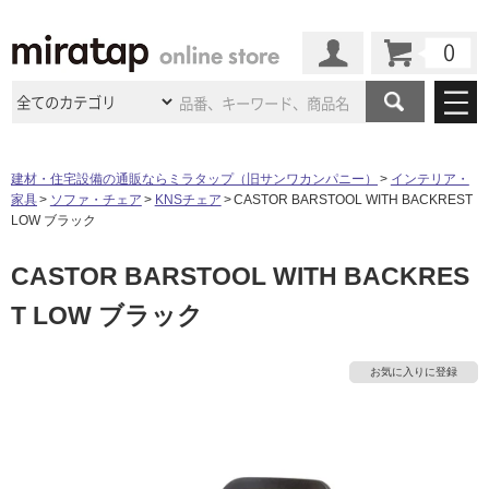
カート
マイページ
商品カテゴリ
建材・住宅設備の通販ならミラタップ（旧サンワカンパニー）
インテリア・
家具
ソファ・チェア
KNSチェア
CASTOR BARSTOOL WITH BACKREST
施工事例
洗面所・水回り
タイル
LOW ブラック
ショールーム
施工事例
法人案件納入事例
CASTOR BARSTOOL WITH BACKRES
キッチン
浴室（風呂・
バスルー
ム）・
トイレ
ショールームの
ご案内
東京
ショールーム
T LOW ブラック
ミラタップ
のあるくらし
お客様訪問
インタビュー
ドア（扉）・
建具・玄関
サポート
扉
エクステリア
（外構）
大阪
ショールーム
仙台
ショールーム
店舗・施設事例
お気に入りに登録
その他サービス
タ
ご利用ガイド
初めての方へ
ウッドデッキ
フローリング・
床材
名古屋
ショールーム
京都
ショールーム
ミラタップと
創る家
工事会社紹介
Coziコンシ
イ
よくある質問
お問い合わせ
ASOLIE
ェルジュ
収納
インテリア・
家具
福岡
ショールーム
札幌スマート
ショールー