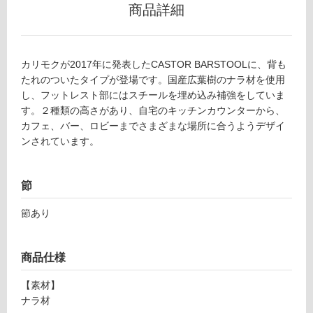
商品詳細
F
リ
U
2
カリモクが2017年に発表したCASTOR BARSTOOLに、背も
ン
1
たれのついたタイプが登場です。国産広葉樹のナラ材を使用
6
し、フットレスト部にはスチールを埋め込み補強をしていま
グ
9
す。２種類の高さがあり、自宅のキッチンカウンターから、
9
カフェ、バー、ロビーまでさまざまな場所に合うようデザイ
C
土足・遮
ンされています。
A
音・床暖
S
T
対
節
O
応
R
し
節あり
B
て
A
い
R
商品仕様
る
S
対
【素材】
T
応
ナラ材
O
し