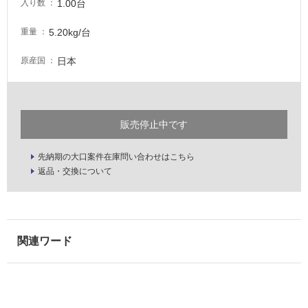
1.00台
入り数
な
い
5.20kg/台
重量
日本
原産国
屋
内
壁・
屋
販売停止中です
外
壁・
先納期の大口案件在庫問い合わせはこちら
浴
返品・交換について
室
壁
使
用
可
能
使