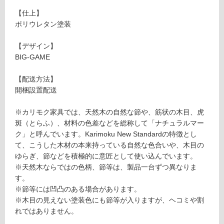
O
て
【仕上】
L
い
ポリウレタン塗装
W
る
IT
が
【デザイン】
H
制
BIG-GAME
B
限
A
あ
【配送方法】
C
り
開梱設置配送
K
の
R
為
※カリモク家具では、天然木の自然な節や、筋状の木目、虎
E
注
斑（とらふ）、材料の色差などを総称して「ナチュラルマー
S
意
ク」と呼んでいます。Karimoku New Standardの特徴とし
T
が
て、こうした木材の本来持っている自然な色合いや、木目の
L
必
ゆらぎ、節などを積極的に意匠として使い込んでいます。
O
要
※天然木ならではの色柄、節等は、製品一台ずつ異なりま
W
※
す。
ブ
商
※節等には凹凸のある場合があります。
ラ
品
※木目の見えない塗装色にも節等が入りますが、ヘコミや割
ッ
仕
れではありません。
ク
様