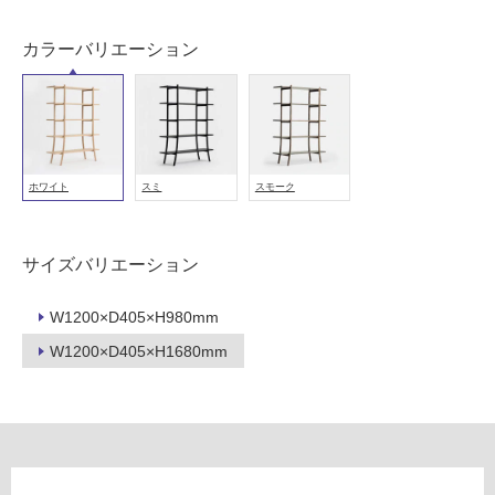
可
能
カラーバリエーション
(寒
冷
地
以
外)
使
ホワイト
スミ
スモーク
用
不
可
サイズバリエーション
W1200×D405×H980mm
W1200×D405×H1680mm
フ
ロ
ー