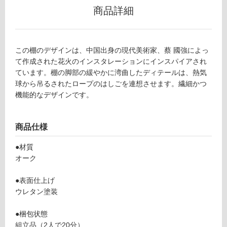
商品詳細
リ
ン
この棚のデザインは、中国出身の現代美術家、蔡 國強によっ
グ
て作成された花火のインスタレーションにインスパイアされ
ています。棚の脚部の緩やかに湾曲したディテールは、熱気
F
球から吊るされたロープのはしごを連想させます。繊細かつ
土足・遮
U
機能的なデザインです。
音・床暖
2
2
対
商品仕様
3
応
2
し
●材質
9
て
オーク
S
い
ky
る
●表面仕上げ
la
対
ウレタン塗装
d
応
d
し
●梱包状態
er
て
組立品（2人で20分）