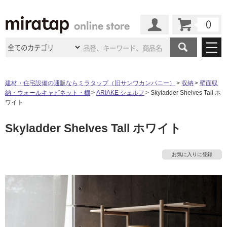
カート
マイページ
商品カテゴリ
建材・住宅設備の通販ならミラタップ（旧サンワカンパニー）
収納
壁面収
納・ウォールキャビネット・棚
ARIAKE シェルフ
Skyladder Shelves Tall ホ
施工事例
洗面所・水回り
タイル
ワイト
ショールーム
施工事例
法人案件納入事例
Skyladder Shelves Tall ホワイト
キッチン
浴室（風呂・
バスルー
ム）・
トイレ
ショールームの
ご案内
東京
ショールーム
ミラタップ
のあるくらし
お客様訪問
インタビュー
ドア（扉）・
建具・玄関
お気に入りに登録
サポート
扉
エクステリア
（外構）
大阪
ショールーム
仙台
ショールーム
タ
店舗・施設事例
その他サービス
ご利用ガイド
初めての方へ
ウッドデッキ
フローリング・
床材
イ
名古屋
ショールーム
京都
ショールーム
ミラタップと
創る家
工事会社紹介
Coziコンシ
よくある質問
お問い合わせ
ASOLIE
ェルジュ
収納
インテリア・
家具
ル
福岡
ショールーム
札幌スマート
ショールー