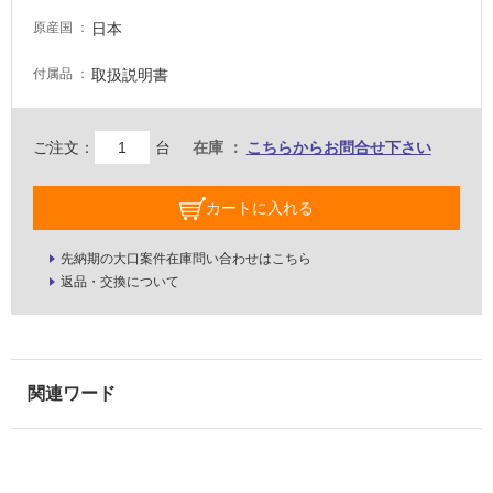
い
日本
原産国
屋
取扱説明書
付属品
内
壁・
ご注文：
台
在庫
こちらからお問合せ下さい
屋
外
カートに入れる
壁・
浴
先納期の大口案件在庫問い合わせはこちら
室
返品・交換について
壁
使
用
可
能
使
用