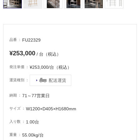
し
て
い
る
適
し
FU22329
品番
て
い
¥253,000
/ 台（税込）
る
が
¥253,000/台（税込）
発注単価
注
意
配送運賃
運賃種別
が
必
71～77営業日
納期
要
W1200×D405×H1680mm
サイズ
適
し
1.00台
入り数
て
い
55.00kg/台
重量
な