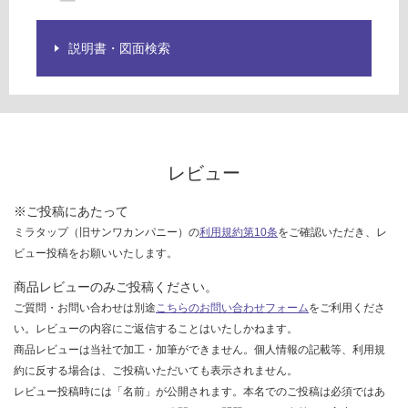
¥0/
を
台
ご
確
説明書・図面検索
認
く
だ
さ
い
レビュー
対
応
※ご投稿にあたって
し
ミラタップ（旧サンワカンパニー）の
利用規約第10条
をご確認いただき、レ
て
ビュー投稿をお願いいたします。
い
な
商品レビューのみご投稿ください。
い
ご質問・お問い合わせは別途
こちらのお問い合わせフォーム
をご利用くださ
い。レビューの内容にご返信することはいたしかねます。
商品レビューは当社で加工・加筆ができません。個人情報の記載等、利用規
約に反する場合は、ご投稿いただいても表示されません。
レビュー投稿時には「名前」が公開されます。本名でのご投稿は必須ではあ