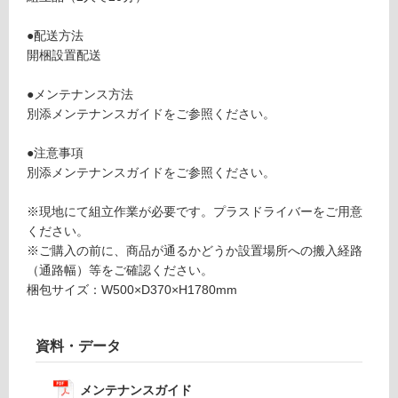
S
い
h
る
●配送方法
el
が
開梱設置配送
v
制
e
限
●メンテナンス方法
s
あ
別添メンテナンスガイドをご参照ください。
T
り
all
の
●注意事項
ホ
為
別添メンテナンスガイドをご参照ください。
ワ
注
イ
意
※現地にて組立作業が必要です。プラスドライバーをご用意
ト
が
ください。
必
※ご購入の前に、商品が通るかどうか設置場所への搬入経路
要確認
要
（通路幅）等をご確認ください。
※
梱包サイズ：W500×D370×H1780mm
運
商
賃
品
合
資料・データ
仕
計
様
:
欄
メンテナンスガイド