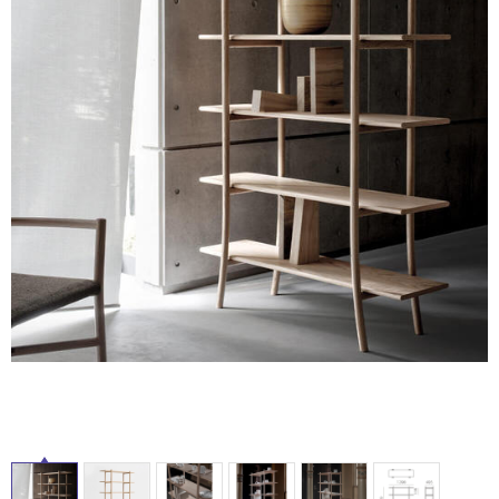
ム
修理お問い合わせ
クレーム公開
自分らしい家づくり
最高のリノベ会社が
みつ
照明
ペット用品
屋
横浜スマート
ショールー
SUVACO
かる
リノベりす
ム
ウェルビーみのお
HDC
内
説明書・図面検索
水まわり
3年保証
BOX
内装用建材
パネル・壁材
床・
屋
お役立ち情報
住まいの
スタイリング
ロートアイアン
天然石・石材
アイデア
外
床・
ミラタップ
チャンネル
メンテナンス・
施工材
新商品
浴
オンライン相談
室
床・
駐
車
場
非
常
に
適