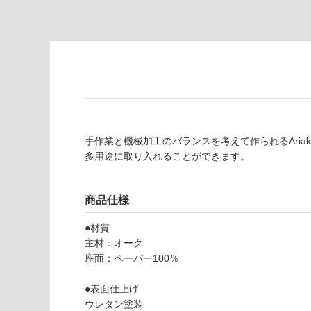
り
が
の
必
為
要
注
適
意
し
が
て
必
い
要
な
※
手作業と機械加工のバランスを考えて作られるAria
い
商
多用途に取り入れることができます。
屋内壁・屋外
品
壁・浴室壁
仕
様
商品仕様
使用可
欄
能
を
●材質
ご
主材：オーク
使用可
確
座面：ペーパー100％
能
認
(寒冷地
く
●表面仕上げ
以外)
だ
ウレタン塗装