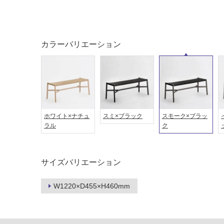
屋外床・
土足・遮
浴室床・
音・床暖
駐車場
カラーバリエーション
対
非
応
常
し
に
て
適
い
し
る
て
ホワイト×ナチュ
スミ×ブラック
スモーク×ブラッ
い
対
ラル
ク
る
応
し
適
て
し
サイズバリエーション
い
て
る
い
W1220×D455×H460mm
が
る
制
が
限
注
あ
意