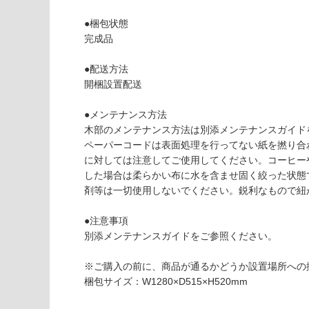
さ
使用不
い
●梱包状態
可
F
完成品
対
U
応
2
●配送方法
し
3
開梱設置配送
て
2
い
2
●メンテナンス方法
な
9
木部のメンテナンス方法は別添メンテナンスガイド
い
Ar
ペーパーコードは表面処理を行ってない紙を撚り合
ia
に対しては注意してご使用してください。コーヒー
k
した場合は柔らかい布に水を含ませ固く絞った状態
e
剤等は一切使用しないでください。鋭利なもので紐
B
e
●注意事項
n
別添メンテナンスガイドをご参照ください。
c
h
※ご購入の前に、商品が通るかどうか設置場所への
ス
梱包サイズ：W1280×D515×H520mm
モ
ー