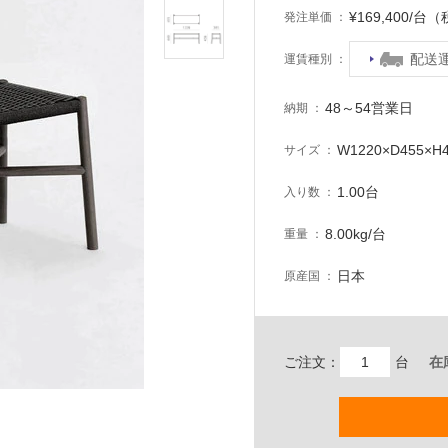
¥169,400/台
発注単価
配送
運賃種別
48～54営業日
納期
W1220×D455×H
サイズ
1.00台
入り数
8.00kg/台
重量
日本
原産国
ご注文：
台
在