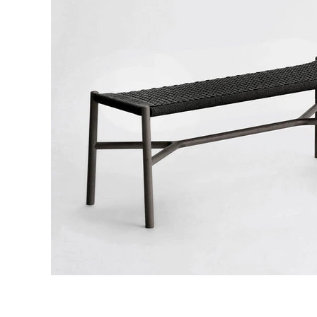
タイル
フローリ
ング
屋内床・