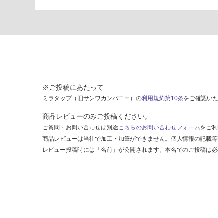
ク
×
ブ
ラ
ッ
ク
(P
a
※ご投稿にあたって
p
ミラタップ（旧サンワカンパニー）の
利用規約第10条
をご確認い
er
C
商品レビューのみご投稿ください。
o
ご質問・お問い合わせは別途
こちらのお問い合わせフォーム
をご利
a
商品レビューは当社で加工・加筆ができません。個人情報の記載等
d)
レビュー投稿時には「名前」が公開されます。本名でのご投稿は必
要確認
運
賃
合