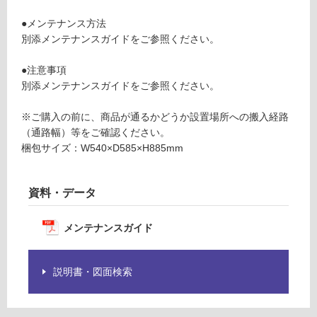
が
ai
制
r
●メンテナンス方法
限
ホ
別添メンテナンスガイドをご参照ください。
あ
ワ
り
イ
●注意事項
の
ト
別添メンテナンスガイドをご参照ください。
為
注
要確認
※ご購入の前に、商品が通るかどうか設置場所への搬入経路
意
（通路幅）等をご確認ください。
が
梱包サイズ：W540×D585×H885mm
運
必
賃
要
合
※
資料・データ
計
商
:
品
メンテナンスガイド
¥0/
仕
台
様
欄
説明書・図面検索
を
ご
確