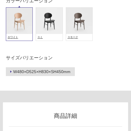
カラーバリエーション
冷
地
以
外)
使
ホワイト
スミ
スモーク
用
不
可
サイズバリエーション
W480×D525×H830×SH450mm
フ
ロ
ー
商品詳細
リ