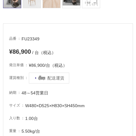
る
適
し
て
い
FU23349
る
品番
が
¥86,900
注
/ 台（税込）
意
¥86,900/台（税込）
発注単価
が
必
配送運賃
運賃種別
要
適
48～54営業日
納期
し
て
W480×D525×H830×SH450mm
サイズ
い
な
1.00台
入り数
い
5.50kg/台
重量