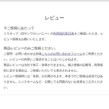
認
く
だ
レビュー
さ
い
※ご投稿にあたって
対
ミラタップ（旧サンワカンパニー）の
利用規約第10条
をご確認いただき、レ
応
ビュー投稿をお願いいたします。
し
商品レビューのみご投稿ください。
て
ご質問・お問い合わせは別途
こちらのお問い合わせフォーム
をご利用くださ
い
な
い。レビューの内容にご返信することはいたしかねます。
い
商品レビューは当社で加工・加筆ができません。個人情報の記載等、利用規
約に反する場合は、ご投稿いただいても表示されません。
レビュー投稿時には「名前」が公開されます。本名でのご投稿は必須ではあ
りません。ニックネームなど、公開しても問題のないお名前をご入力くださ
い。