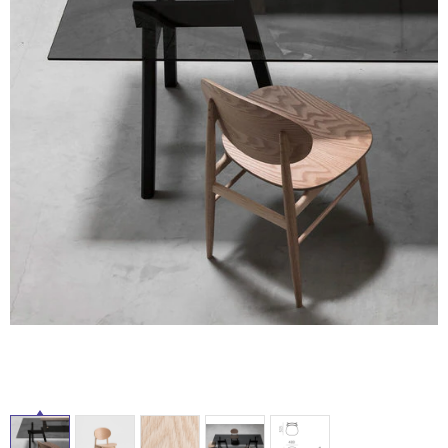
内
ム
修理お問い合わせ
クレーム公開
自分らしい家づくり
最高のリノベ会社が
みつ
照明
ペット用品
床・
横浜スマート
ショールー
SUVACO
かる
リノベりす
屋
ム
ウェルビーみのお
HDC
説明書・図面検索
水まわり
3年保証
BOX
内装用建材
パネル・壁材
外
床・
お役立ち情報
住まいの
スタイリング
ロートアイアン
天然石・石材
浴
アイデア
室
ミラタップ
チャンネル
メンテナンス・
施工材
新商品
床・
オンライン相談
駐
車
場
非
常
に
適
し
て
い