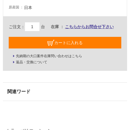
屋
日本
原産国
内
壁・
屋
ご注文：
台
在庫
こちらからお問合せ下さい
外
壁・
カートに入れる
浴
室
先納期の大口案件在庫問い合わせはこちら
壁
返品・交換について
使
用
可
能
使
用
可
能
(寒