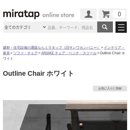
カート
マイページ
商品カテゴリ
建材・住宅設備の通販ならミラタップ（旧サンワカンパニー）
インテリア・
家具
ソファ・チェア
ARIAKE チェア・ベンチ・スツール
Outline Chair ホ
施工事例
洗面所・水回り
タイル
ワイト
ショールーム
施工事例
法人案件納入事例
Outline Chair ホワイト
キッチン
浴室（風呂・
バスルー
ム）・
トイレ
タ
ショールームの
ご案内
東京
ショールーム
ミラタップ
のあるくらし
お客様訪問
インタビュー
ドア（扉）・
建具・玄関
お気に入りに登録
サポート
扉
エクステリア
（外構）
イ
大阪
ショールーム
仙台
ショールーム
店舗・施設事例
その他サービス
ご利用ガイド
初めての方へ
ル
ウッドデッキ
フローリング・
床材
名古屋
ショールーム
京都
ショールーム
ミラタップと
創る家
工事会社紹介
Coziコンシ
よくある質問
お問い合わせ
ASOLIE
ェルジュ
収納
インテリア・
家具
屋
福岡
ショールーム
札幌スマート
ショールー