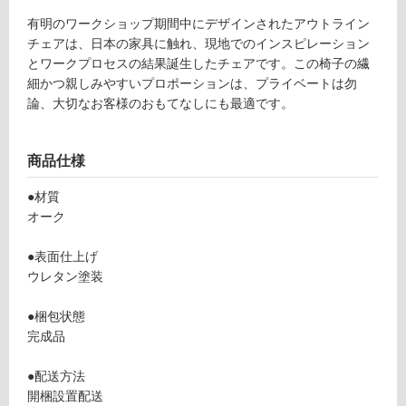
ン
有明のワークショップ期間中にデザインされたアウトライン
チェアは、日本の家具に触れ、現地でのインスピレーション
グ
とワークプロセスの結果誕生したチェアです。この椅子の繊
細かつ親しみやすいプロポーションは、プライベートは勿
土足・遮
論、大切なお客様のおもてなしにも最適です。
音・床暖
F
対
商品仕様
U
応
2
●材質
し
3
オーク
て
3
い
4
●表面仕上げ
る
9
ウレタン塗装
対
O
応
ut
●梱包状態
し
lin
完成品
て
e
い
C
●配送方法
る
h
開梱設置配送