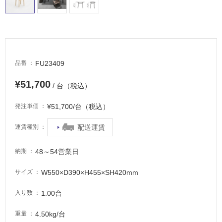
適
し
て
い
る
が
FU23409
品番
注
意
¥51,700
/ 台（税込）
が
必
¥51,700/台（税込）
発注単価
要
配送運賃
運賃種別
適
し
て
48～54営業日
納期
い
な
W550×D390×H455×SH420mm
サイズ
い
1.00台
入り数
屋
4.50kg/台
重量