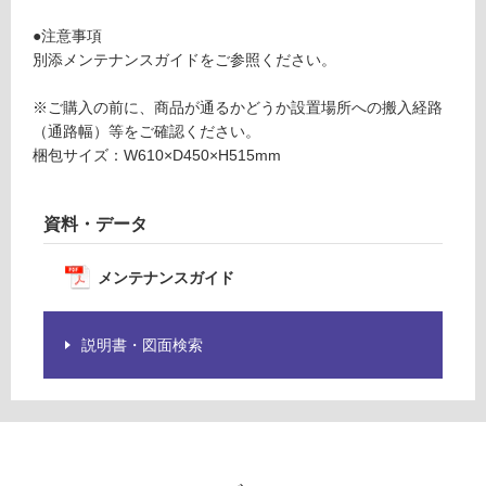
o
限
ol
●注意事項
あ
ホ
別添メンテナンスガイドをご参照ください。
り
ワ
の
イ
※ご購入の前に、商品が通るかどうか設置場所への搬入経路
為
ト
（通路幅）等をご確認ください。
注
梱包サイズ：W610×D450×H515mm
意
要確認
が
必
資料・データ
要
運
※
賃
商
メンテナンスガイド
合
品
計
仕
:
説明書・図面検索
様
¥0/
欄
台
を
ご
確
認