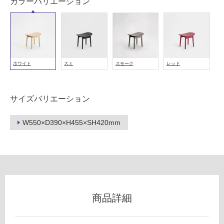
カラーバリエーション
以
外)
使
用
不
ホワイト
スミ
スモーク
レッド
可
サイズバリエーション
フ
W550×D390×H455×SH420mm
ロ
ー
リ
商品詳細
ン