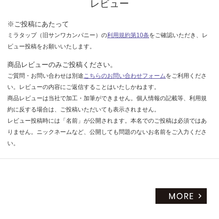
く
レビュー
だ
さ
※ご投稿にあたって
い
ミラタップ（旧サンワカンパニー）の
利用規約第10条
をご確認いただき、レ
ビュー投稿をお願いいたします。
対
応
商品レビューのみご投稿ください。
し
ご質問・お問い合わせは別途
こちらのお問い合わせフォーム
をご利用くださ
て
い。レビューの内容にご返信することはいたしかねます。
い
商品レビューは当社で加工・加筆ができません。個人情報の記載等、利用規
な
約に反する場合は、ご投稿いただいても表示されません。
い
レビュー投稿時には「名前」が公開されます。本名でのご投稿は必須ではあ
りません。ニックネームなど、公開しても問題のないお名前をご入力くださ
い。