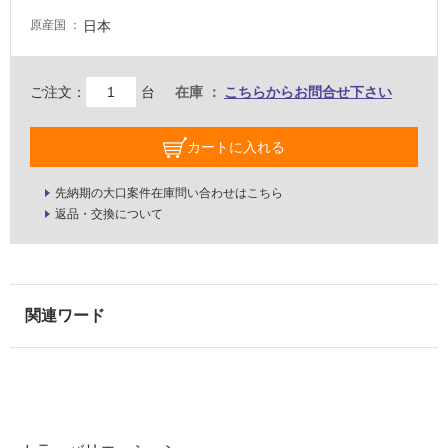
内
壁・
日本
原産国
屋
外
ご注文：
台
在庫
こちらからお問合せ下さい
壁・
浴
カートに入れる
室
壁
先納期の大口案件在庫問い合わせはこちら
返品・交換について
使
用
可
能
使
用
可
能
(寒
冷
地