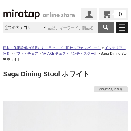
カート
マイページ
商品カテゴリ
建材・住宅設備の通販ならミラタップ（旧サンワカンパニー）
インテリア・
家具
ソファ・チェア
ARIAKE チェア・ベンチ・スツール
Saga Dining Sto
施工事例
洗面所・水回り
タイル
ol ホワイト
ショールーム
施工事例
法人案件納入事例
タ
Saga Dining Stool ホワイト
キッチン
浴室（風呂・
バスルー
ム）・
トイレ
ショールームの
ご案内
東京
ショールーム
ミラタップ
のあるくらし
お客様訪問
インタビュー
イ
ドア（扉）・
建具・玄関
お気に入りに登録
サポート
扉
エクステリア
（外構）
大阪
ショールーム
仙台
ショールーム
ル
店舗・施設事例
その他サービス
ご利用ガイド
初めての方へ
ウッドデッキ
フローリング・
床材
名古屋
ショールーム
京都
ショールーム
屋
ミラタップと
創る家
工事会社紹介
Coziコンシ
よくある質問
お問い合わせ
内
ASOLIE
ェルジュ
収納
インテリア・
家具
福岡
ショールーム
札幌スマート
ショールー