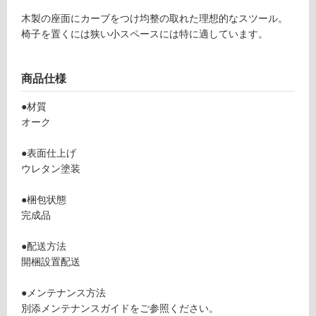
グ
木製の座面にカーブをつけ均整の取れた理想的なスツール。
椅子を置くには狭い小スペースには特に適しています。
土足・遮
F
音・床暖
商品仕様
U
対
2
●材質
応
3
オーク
し
4
て
0
●表面仕上げ
い
9
ウレタン塗装
る
S
a
●梱包状態
対
g
完成品
応
a
し
Di
●配送方法
て
ni
開梱設置配送
い
n
る
g
●メンテナンス方法
が
St
別添メンテナンスガイドをご参照ください。
制