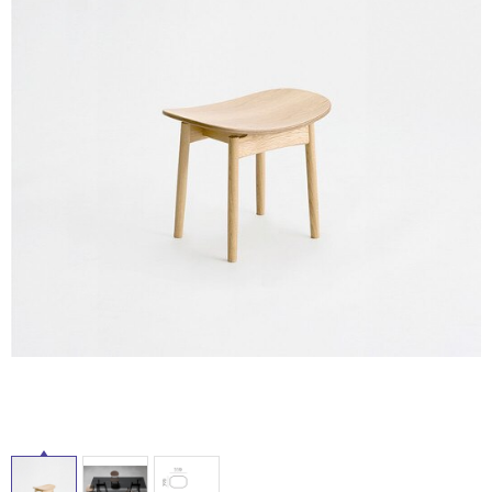
床・
ム
修理お問い合わせ
クレーム公開
屋
自分らしい家づくり
最高のリノベ会社が
みつ
照明
ペット用品
横浜スマート
ショールー
SUVACO
かる
リノベりす
外
ム
ウェルビーみのお
HDC
説明書・図面検索
水まわり
3年保証
床・
BOX
内装用建材
パネル・壁材
浴
お役立ち情報
住まいの
スタイリング
室
ロートアイアン
天然石・石材
アイデア
床・
ミラタップ
チャンネル
駐
メンテナンス・
施工材
新商品
オンライン相談
車
場
非
常
に
適
し
て
い
る