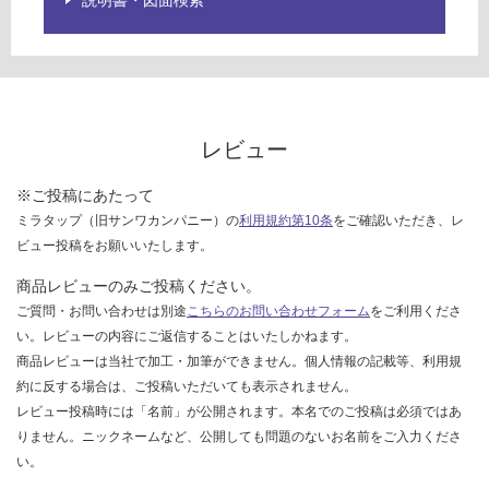
説明書・図面検索
ご
確
認
く
だ
さ
レビュー
い
対
※ご投稿にあたって
応
ミラタップ（旧サンワカンパニー）の
利用規約第10条
をご確認いただき、レ
し
ビュー投稿をお願いいたします。
て
い
商品レビューのみご投稿ください。
な
ご質問・お問い合わせは別途
こちらのお問い合わせフォーム
をご利用くださ
い
い。レビューの内容にご返信することはいたしかねます。
商品レビューは当社で加工・加筆ができません。個人情報の記載等、利用規
約に反する場合は、ご投稿いただいても表示されません。
レビュー投稿時には「名前」が公開されます。本名でのご投稿は必須ではあ
りません。ニックネームなど、公開しても問題のないお名前をご入力くださ
い。