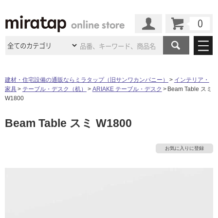
カート
マイページ
商品カテゴリ
建材・住宅設備の通販ならミラタップ（旧サンワカンパニー）
インテリア・
家具
テーブル・デスク（机）
ARIAKE テーブル・デスク
Beam Table スミ
施工事例
洗面所・水回り
タイル
W1800
ショールーム
施工事例
法人案件納入事例
Beam Table スミ W1800
キッチン
浴室（風呂・
バスルー
ム）・
トイレ
ショールームの
ご案内
東京
ショールーム
ミラタップ
のあるくらし
お客様訪問
インタビュー
ドア（扉）・
建具・玄関
お気に入りに登録
タ
サポート
扉
エクステリア
（外構）
大阪
ショールーム
仙台
ショールーム
店舗・施設事例
その他サービス
イ
ご利用ガイド
初めての方へ
ウッドデッキ
フローリング・
床材
名古屋
ショールーム
京都
ショールーム
ミラタップと
創る家
工事会社紹介
Coziコンシ
ル
よくある質問
お問い合わせ
ASOLIE
ェルジュ
収納
インテリア・
家具
福岡
ショールーム
札幌スマート
ショールー