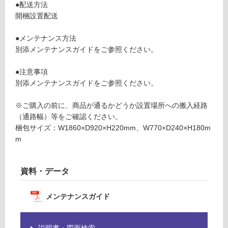
bl
●配送方法
る
e
開梱設置配送
が
ス
制
ミ
●メンテナンス方法
限
W
別添メンテナンスガイドをご参照ください。
あ
1
り
8
●注意事項
の
0
別添メンテナンスガイドをご参照ください。
為
0
注
※ご購入の前に、商品が通るかどうか設置場所への搬入経路
意
要確認
（通路幅）等をご確認ください。
が
梱包サイズ：W1860×D920×H220mm、W770×D240×H180m
必
m
要
運
※
賃
商
合
資料・データ
品
計
仕
:
様
メンテナンスガイド
¥0/
欄
台
を