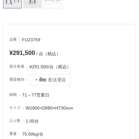
い
る
適
し
て
FU23759
品番
い
る
¥291,500
/ 台（税込）
が
注
¥291,500/台（税込）
発注単価
意
が
配送運賃
運賃種別
必
要
71～77営業日
納期
適
し
W1800×D880×H730mm
サイズ
て
1.00台
い
入り数
な
75.00kg/台
重量
い