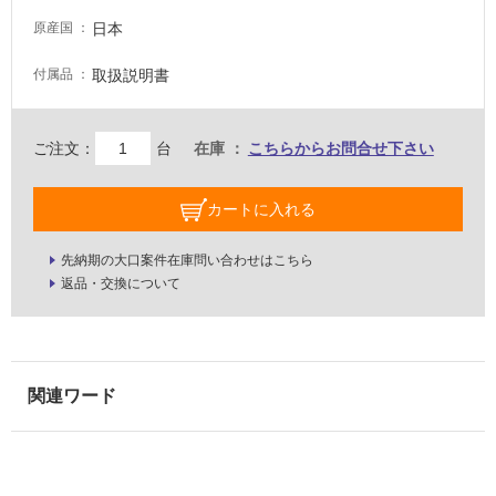
日本
原産国
屋
内
取扱説明書
付属品
壁・
屋
ご注文：
台
在庫
こちらからお問合せ下さい
外
壁・
カートに入れる
浴
室
先納期の大口案件在庫問い合わせはこちら
壁
返品・交換について
使
用
可
能
使
用
可
能