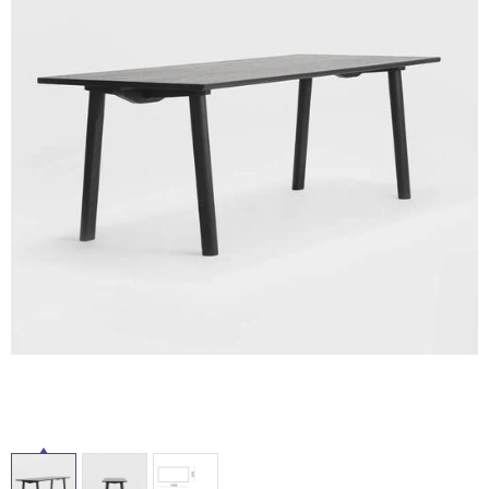
ム
屋
修理お問い合わせ
クレーム公開
自分らしい家づくり
最高のリノベ会社が
みつ
照明
ペット用品
内
横浜スマート
ショールー
SUVACO
かる
リノベりす
ム
ウェルビーみのお
HDC
床・
説明書・図面検索
水まわり
3年保証
BOX
内装用建材
パネル・壁材
屋
外
お役立ち情報
住まいの
スタイリング
ロートアイアン
天然石・石材
アイデア
床・
浴
ミラタップ
チャンネル
メンテナンス・
施工材
新商品
室
オンライン相談
床・
駐
車
場
非
常
に
適
し
て