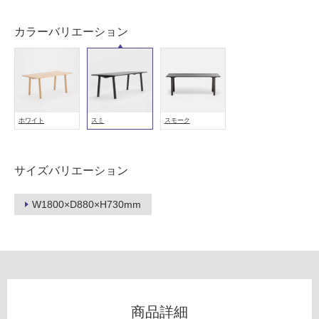
(寒
冷
カラーバリエーション
地
以
外)
使
用
ホワイト
スミ
スモーク
不
可
サイズバリエーション
W1800×D880×H730mm
フ
ロ
ー
商品詳細
リ