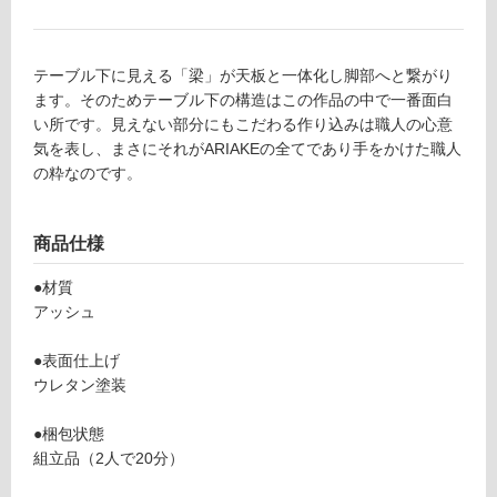
ン
テーブル下に見える「梁」が天板と一体化し脚部へと繋がり
グ
ます。そのためテーブル下の構造はこの作品の中で一番面白
い所です。見えない部分にもこだわる作り込みは職人の心意
気を表し、まさにそれがARIAKEの全てであり手をかけた職人
土足・遮
の粋なのです。
F
音・床暖
U
対
2
商品仕様
応
3
し
7
●材質
て
5
アッシュ
い
9
る
B
●表面仕上げ
e
ウレタン塗装
対
a
応
m
●梱包状態
し
T
組立品（2人で20分）
て
a
い