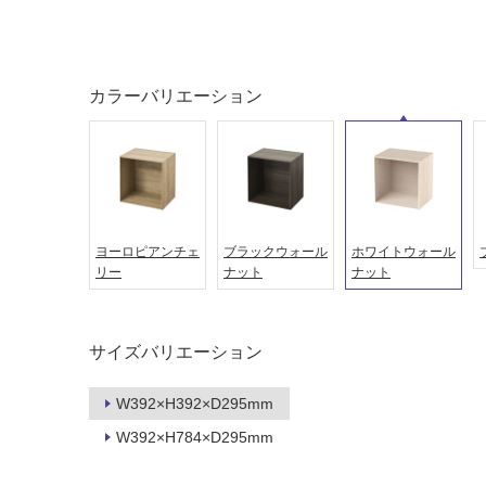
対
非
応
常
し
に
て
適
い
カラーバリエーション
し
る
て
い
対
る
応
し
適
て
し
い
て
ヨーロピアンチェ
ブラックウォール
ホワイトウォール
る
リー
ナット
ナット
い
が
る
制
が
限
注
サイズバリエーション
あ
意
り
が
W392×H392×D295mm
の
必
W392×H784×D295mm
為
要
注
適