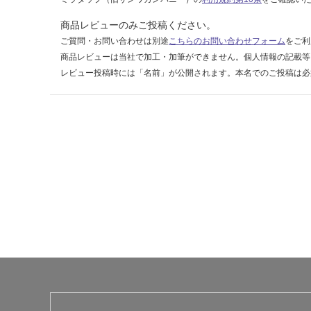
ウ
ォ
商品レビューのみご投稿ください。
ー
ご質問・お問い合わせは別途
こちらのお問い合わせフォーム
をご利
ル
商品レビューは当社で加工・加筆ができません。個人情報の記載等
ナ
レビュー投稿時には「名前」が公開されます。本名でのご投稿は必
ッ
ト
運賃無
料(離
島除
く)
運
賃
合
計
:
¥0/
台