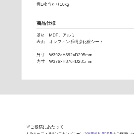
し
6
棚1枚当たり10kg
て
0
い
2
な
商品仕様
9
い
V-
基材：MDF、アルミ
TI
表面：オレフィン系樹脂化粧シート
S
S
外寸：W392×H392×D295mm
LI
内寸：W376×H376×D281mm
G
H
T
ス
ク
エ
ア
ホ
ワ
イ
※ご投稿にあたって
ト
ミラタップ（旧サンワカンパニー）の
利用規約第10条
をご確認い