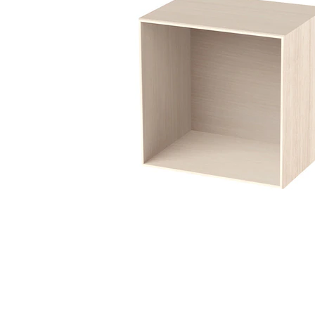
タイル
フローリ
ング
屋内床・
屋外床・
土足・遮
浴室床・
音・床暖
駐車場