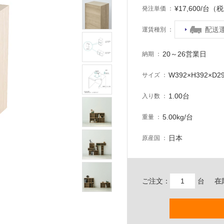
¥17,600/台（
発注単価
配送
運賃種別
20～26営業日
納期
W392×H392×D2
サイズ
1.00台
入り数
5.00kg/台
重量
日本
原産国
ご注文：
台
在