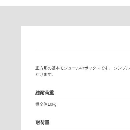
意
し
が
て
必
い
要
な
※
い
商
屋内壁・屋外
品
壁・浴室壁
仕
様
使用可
欄
能
を
正方形の基本モジュールのボックスです。 シンプ
ご
だけます。
使用可
確
能
認
(寒冷地
く
総耐荷重
以外)
だ
さ
棚全体10kg
使用不
い
可
F
対
U
耐荷重
応
2