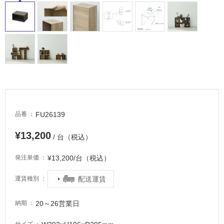
適
し
て
い
る
が
注
意
が
必
FU26139
品番
要
適
¥13,200
/ 台（税込）
し
て
¥13,200/台（税込）
発注単価
い
な
配送運賃
運賃種別
い
20～26営業日
納期
屋