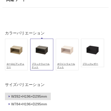
地
以
外)
使
用
不
カラーバリエーション
可
フ
ヨーロピアンチェ
ブラックウォール
ホワイトウォール
ブラックレザー
リー
ナット
ナット
ロ
ー
サイズバリエーション
リ
W392×H196×D295mm
W784×H196×D295mm
ン
F