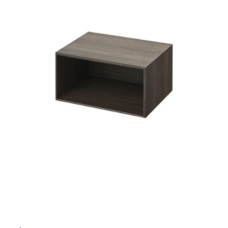
床・
ム
修理お問い合わせ
クレーム公開
自分らしい家づくり
最高のリノベ会社が
みつ
屋
照明
ペット用品
横浜スマート
ショールー
SUVACO
かる
リノベりす
外
ム
ウェルビーみのお
HDC
説明書・図面検索
水まわり
3年保証
BOX
床・
内装用建材
パネル・壁材
浴
お役立ち情報
住まいの
スタイリング
室
ロートアイアン
天然石・石材
アイデア
床・
ミラタップ
チャンネル
駐
メンテナンス・
施工材
新商品
オンライン相談
車
場
非
常
に
適
し
て
い
る