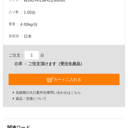
W392×H196×D295mm
サイズ
内
壁・
1.00台
入り数
屋
外
4.00kg/台
重量
壁・
日本
原産国
浴
室
壁
ご注文：
台
使
在庫
ご注文頂けます（受注生産品）
用
可
カートに入れる
能
使
先納期の大口案件在庫問い合わせはこちら
用
返品・交換について
可
能
(寒
冷