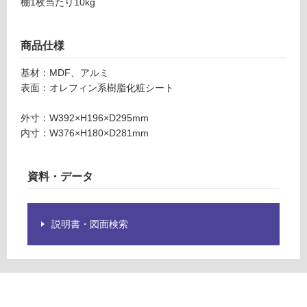
棚1枚当たり10kg
ク
限
ウ
あ
ォ
り
商品仕様
ー
の
ル
為
基材：MDF、アルミ
ナ
注
表面：オレフィン系樹脂化粧シート
ッ
意
ト
が
外寸：W392×H196×D295mm
必
内寸：W376×H180×D281mm
運賃無
要
料(離
※
島除
資料・データ
商
く)
品
仕
様
説明書・図面検索
運
欄
賃
を
合
ご
計
確
:
認
¥0/