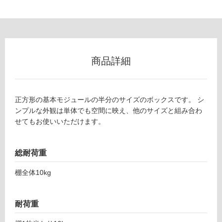
U
グ
2
6
土足・遮
1
3
音・床暖
商品詳細
9
対
V-
応
TI
し
S
正方形の基本モジュールの半分のサイズのボックスです。 シ
て
S
ンプルな外観は単体でも空間に映え、他のサイズと組み合わ
い
LI
せてもお使いいただけます。
る
G
H
対
T
総耐荷重
応
ハ
し
棚全体10kg
ー
て
フ
い
ブ
る
耐荷重
ラ
が
ッ
制