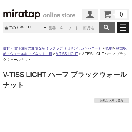
カート
マイページ
商品カテゴリ
建材・住宅設備の通販ならミラタップ（旧サンワカンパニー）
収納
壁面収
納・ウォールキャビネット・棚
V-TISS LIGHT
V-TISS LIGHT ハーフ ブラッ
施工事例
洗面所・水回り
タイル
クウォールナット
ショールーム
施工事例
法人案件納入事例
タ
V-TISS LIGHT ハーフ ブラックウォール
キッチン
浴室（風呂・
バスルー
ム）・
トイレ
ショールームの
ご案内
東京
ショールーム
ナット
ミラタップ
のあるくらし
お客様訪問
インタビュー
イ
ドア（扉）・
建具・玄関
サポート
扉
エクステリア
（外構）
大阪
ショールーム
仙台
ショールーム
店舗・施設事例
お気に入りに登録
ル
その他サービス
ご利用ガイド
初めての方へ
ウッドデッキ
フローリング・
床材
名古屋
ショールーム
京都
ショールーム
屋
ミラタップと
創る家
工事会社紹介
Coziコンシ
よくある質問
お問い合わせ
ASOLIE
ェルジュ
内
収納
インテリア・
家具
福岡
ショールーム
札幌スマート
ショールー