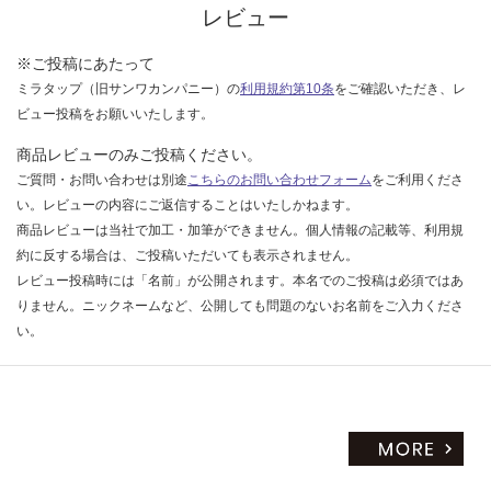
く
レビュー
台
だ
さ
※ご投稿にあたって
い
ミラタップ（旧サンワカンパニー）の
利用規約第10条
をご確認いただき、レ
ビュー投稿をお願いいたします。
対
応
商品レビューのみご投稿ください。
し
ご質問・お問い合わせは別途
こちらのお問い合わせフォーム
をご利用くださ
て
い。レビューの内容にご返信することはいたしかねます。
い
商品レビューは当社で加工・加筆ができません。個人情報の記載等、利用規
な
約に反する場合は、ご投稿いただいても表示されません。
い
レビュー投稿時には「名前」が公開されます。本名でのご投稿は必須ではあ
りません。ニックネームなど、公開しても問題のないお名前をご入力くださ
い。