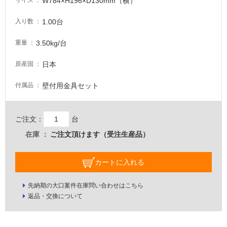
W784×H196×D130mm（横）
サイズ
な
い
1.00台
入り数
屋
3.50kg/台
重量
内
日本
原産国
壁・
屋
壁付用金具セット
付属品
外
壁・
ご注文：
台
浴
在庫
ご注文頂けます（受注生産品）
室
壁
カートに入れる
使
用
先納期の大口案件在庫問い合わせはこちら
可
返品・交換について
能
使
用