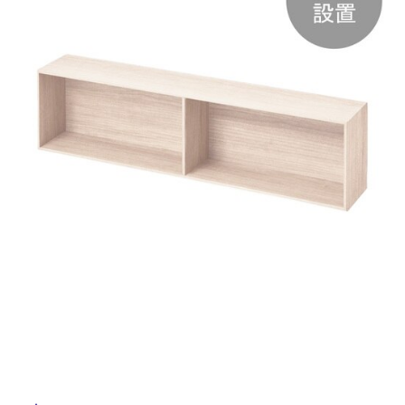
ル
ム
修理お問い合わせ
クレーム公開
自分らしい家づくり
最高のリノベ会社が
みつ
照明
ペット用品
横浜スマート
ショールー
SUVACO
かる
リノベりす
屋
ム
ウェルビーみのお
HDC
説明書・図面検索
水まわり
3年保証
BOX
内装用建材
パネル・壁材
内
床・
お役立ち情報
住まいの
スタイリング
ロートアイアン
天然石・石材
屋
アイデア
外
ミラタップ
チャンネル
メンテナンス・
施工材
新商品
床・
オンライン相談
浴
室
床・
駐
車
場
非
常
に
適