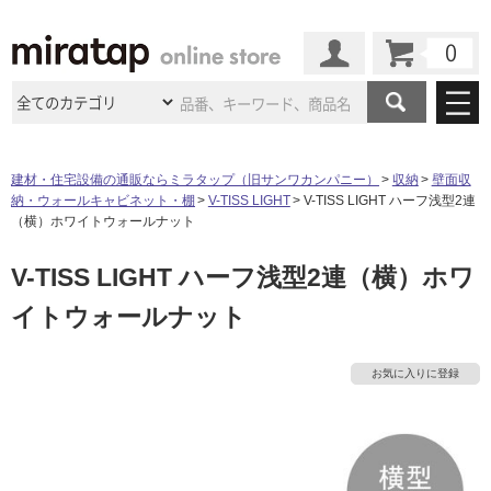
カート
マイページ
商品カテゴリ
建材・住宅設備の通販ならミラタップ（旧サンワカンパニー）
収納
壁面収
納・ウォールキャビネット・棚
V-TISS LIGHT
V-TISS LIGHT ハーフ浅型2連
施工事例
洗面所・水回り
タイル
（横）ホワイトウォールナット
ショールーム
施工事例
法人案件納入事例
V-TISS LIGHT ハーフ浅型2連（横）ホワ
キッチン
浴室（風呂・
バスルー
ム）・
トイレ
ショールームの
ご案内
東京
ショールーム
イトウォールナット
ミラタップ
のあるくらし
お客様訪問
インタビュー
ドア（扉）・
建具・玄関
サポート
扉
エクステリア
（外構）
大阪
ショールーム
仙台
ショールーム
店舗・施設事例
お気に入りに登録
タ
その他サービス
ご利用ガイド
初めての方へ
ウッドデッキ
フローリング・
床材
名古屋
ショールーム
京都
ショールーム
イ
ミラタップと
創る家
工事会社紹介
Coziコンシ
よくある質問
お問い合わせ
ASOLIE
ェルジュ
収納
インテリア・
家具
福岡
ショールーム
札幌スマート
ショールー