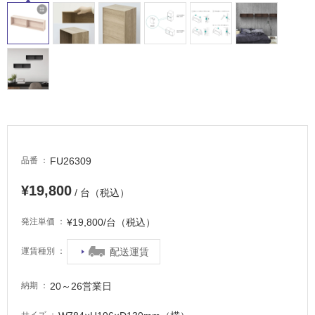
し
て
い
る
適
し
て
い
る
が
FU26309
品番
注
¥19,800
意
/ 台（税込）
が
必
¥19,800/台（税込）
発注単価
要
配送運賃
運賃種別
適
し
20～26営業日
納期
て
い