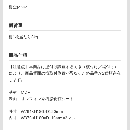
ーフ浅
て
棚全体5kg
型2連
い
（横）
る
ホワイ
が
耐荷重
トウォ
制
ールナ
限
棚1枚当たり5kg
ット
あ
り
運賃無
の
商品仕様
料(離
為
島除
【注意点】本商品は壁付け設置する向き（横付け／縦付け）
注
く)
により、商品背面の桟取付位置が異なるため品番が2種類存在
意
します。
が
必
運
基材：MDF
要
賃
表面：オレフィン系樹脂化粧シート
※
合
商
計
外寸：W784×H196×D130mm
品
:
内寸：W376×H180×D116mm×2マス
仕
¥0/
様
台