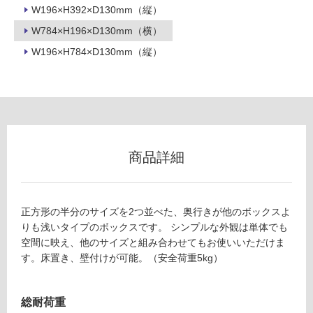
W196×H392×D130mm（縦）
リ
W784×H196×D130mm（横）
W196×H784×D130mm（縦）
ン
グ
土足・遮
音・床暖
商品詳細
F
対
U
応
2
し
6
正方形の半分のサイズを2つ並べた、奥行きが他のボックスよ
て
3
りも浅いタイプのボックスです。 シンプルな外観は単体でも
い
0
空間に映え、他のサイズと組み合わせてもお使いいただけま
る
9
す。床置き、壁付けが可能。（安全荷重5kg）
V-TIS
対
S LIG
応
総耐荷重
HT ハ
し