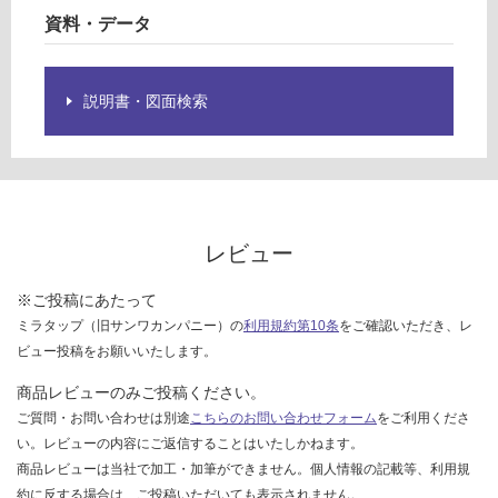
欄
資料・データ
を
ご
確
説明書・図面検索
認
く
だ
さ
い
対
レビュー
応
し
※ご投稿にあたって
て
ミラタップ（旧サンワカンパニー）の
利用規約第10条
をご確認いただき、レ
い
ビュー投稿をお願いいたします。
な
い
商品レビューのみご投稿ください。
ご質問・お問い合わせは別途
こちらのお問い合わせフォーム
をご利用くださ
い。レビューの内容にご返信することはいたしかねます。
商品レビューは当社で加工・加筆ができません。個人情報の記載等、利用規
約に反する場合は、ご投稿いただいても表示されません。