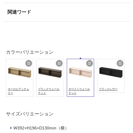
可
能
(寒
冷
地
以
外)
カラーバリエーション
使
用
不
可
ヨーロピアンチェ
ブラックウォール
ホワイトウォール
ブラックレザー
リー
ナット
ナット
フ
サイズバリエーション
ロ
W392×H196×D130mm（横）
ー