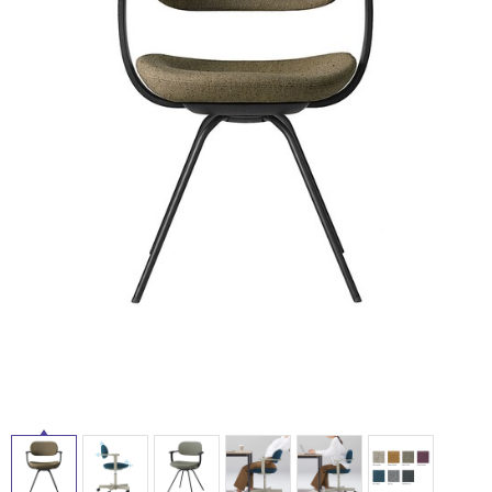
ム
修理お問い合わせ
クレーム公開
自分らしい家づくり
最高のリノベ会社が
みつ
照明
ペット用品
横浜スマート
ショールー
SUVACO
かる
リノベりす
ム
ウェルビーみのお
HDC
説明書・図面検索
水まわり
3年保証
BOX
内装用建材
パネル・壁材
お役立ち情報
住まいの
スタイリング
ロートアイアン
天然石・石材
アイデア
ミラタップ
チャンネル
メンテナンス・
施工材
新商品
オンライン相談
タ
イ
ル
屋