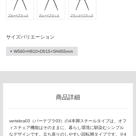
冷
地
ブルー×ブラック
グレー×ブラック
ブラック×ブラック
以
外)
使
サイズバリエーション
用
不
W560×H810×D515×SH455mm
可
フ
商品詳細
ロ
ー
vertebra03（バーテブラ03）の4本脚スチールタイプは、オフ
リ
ィスチェア機能はそのままに、暮らし環境に馴染むシンプル
なデザインです。立ち座りのしやすい回転脚タイプです。※4