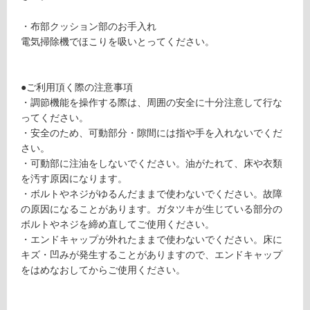
a
が
ck
制
・布部クッション部のお手入れ
×
限
電気掃除機でほこりを吸いとってください。
D
あ
ar
り
k
の
●ご利用頂く際の注意事項
Ol
為
・調節機能を操作する際は、周囲の安全に十分注意して行な
iv
注
ってください。
e
意
・安全のため、可動部分・隙間には指や手を入れないでくだ
が
さい。
運賃無
必
・可動部に注油をしないでください。油がたれて、床や衣類
料(離
要
を汚す原因になります。
島除
※
・ボルトやネジがゆるんだままで使わないでください。故障
く)
商
の原因になることがあります。ガタツキが生じている部分の
品
ボルトやネジを締め直してご使用ください。
仕
運
・エンドキャップが外れたままで使わないでください。床に
様
賃
キズ・凹みが発生することがありますので、エンドキャップ
欄
合
をはめなおしてからご使用ください。
を
計
ご
: