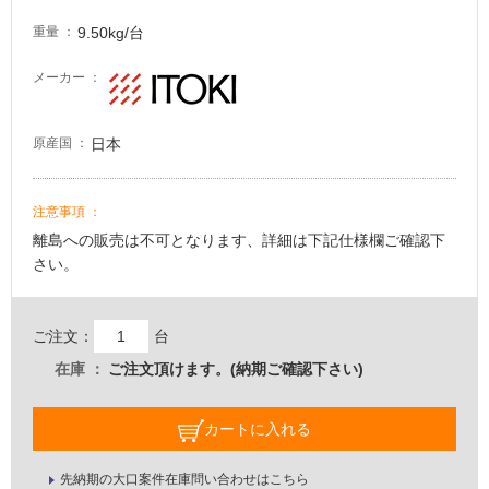
る
9.50kg/台
重量
適
し
メーカー
て
い
日本
原産国
る
が
注
注意事項
意
離島への販売は不可となります、詳細は下記仕様欄ご確認下
が
さい。
必
要
適
ご注文：
台
し
在庫
ご注文頂けます。(納期ご確認下さい)
て
い
な
カートに入れる
い
先納期の大口案件在庫問い合わせはこちら