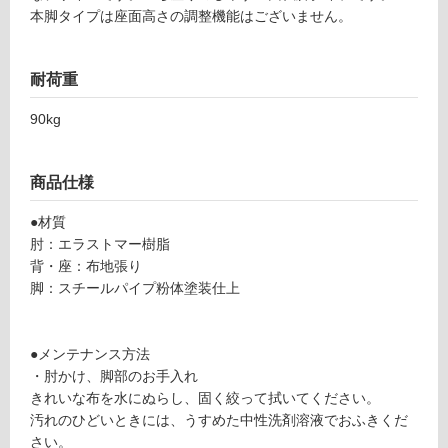
本脚タイプは座面高さの調整機能はございません。
ン
F
グ
耐荷重
U
3
90kg
土足・遮
1
0
音・床暖
3
商品仕様
対
8
応
v
●材質
し
er
肘：エラストマー樹脂
て
te
背・座：布地張り
い
br
脚：スチールパイプ粉体塗装仕上
る
a
0
対
3
応
●メンテナンス方法
4
し
・肘かけ、脚部のお手入れ
本
て
きれいな布を水にぬらし、固く絞って拭いてください。
脚
い
汚れのひどいときには、うすめた中性洗剤溶液でおふきくだ
Bl
る
さい。