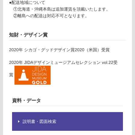
確
¥0/
●配送地域について
認
台
①北海道・沖縄本島は追加運賃を頂戴いたします。
く
②離島への配送は対応不可となります。
だ
さ
い
知財・デザイン賞
対
2020
年
シカゴ・グッドデザイン賞2020（米国）
受賞
応
し
2020
年
JIDAデザインミュージアムセレクション vol.22
受
て
い
賞
な
い
資料・データ
説明書・図面検索