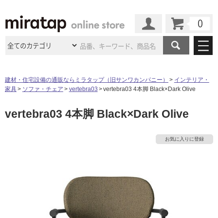
カート
マイページ
商品カテゴリ
建材・住宅設備の通販ならミラタップ（旧サンワカンパニー）
インテリア・
家具
ソファ・チェア
vertebra03
vertebra03 4本脚 Black×Dark Olive
施工事例
洗面所・水回り
タイル
vertebra03 4本脚 Black×Dark Olive
ショールーム
施工事例
法人案件納入事例
キッチン
浴室（風呂・
バスルー
ム）・
トイレ
ショールームの
ご案内
東京
ショールーム
お気に入りに登録
ミラタップ
のあるくらし
お客様訪問
インタビュー
ドア（扉）・
建具・玄関
サポート
扉
エクステリア
（外構）
大阪
ショールーム
仙台
ショールーム
店舗・施設事例
その他サービス
ご利用ガイド
初めての方へ
ウッドデッキ
フローリング・
床材
名古屋
ショールーム
京都
ショールーム
ミラタップと
創る家
工事会社紹介
Coziコンシ
よくある質問
お問い合わせ
ASOLIE
ェルジュ
収納
インテリア・
家具
福岡
ショールーム
札幌スマート
ショールー