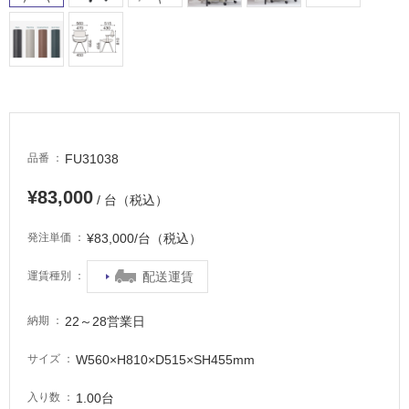
内
床・
屋
外
床・
浴
室
FU31038
品番
床・
¥83,000
/ 台（税込）
駐
車
¥83,000/台（税込）
発注単価
場
配送運賃
運賃種別
非
常
22～28営業日
納期
に
適
W560×H810×D515×SH455mm
サイズ
し
て
1.00台
入り数
い