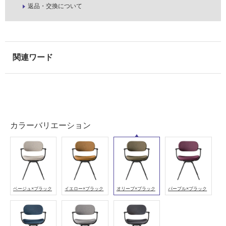
返品・交換について
屋
内
壁・
屋
外
壁・
浴
室
壁
カラーバリエーション
使
用
可
能
使
ベージュ×ブラック
イエロー×ブラック
オリーブ×ブラック
パープル×ブラック
用
可
能
(寒