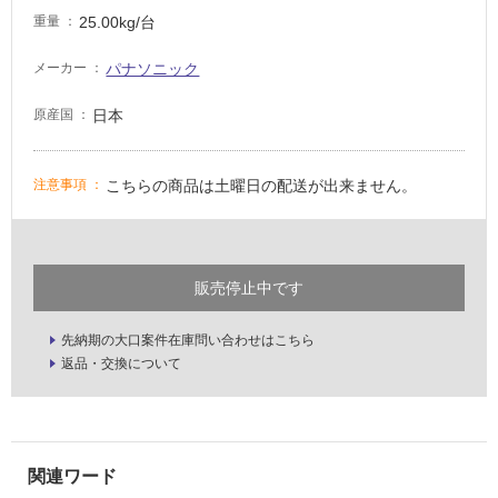
25.00kg/台
重量
い
な
パナソニック
メーカー
い
日本
原産国
屋
内
こちらの商品は土曜日の配送が出来ません。
注意事項
壁・
屋
外
壁・
販売停止中です
浴
室
先納期の大口案件在庫問い合わせはこちら
壁
返品・交換について
使
用
可
能