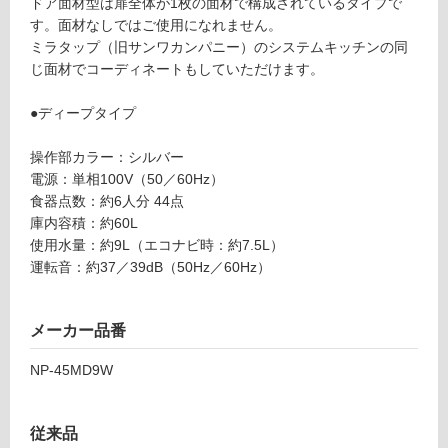
応
ドア面材型は扉全体が1枚の面材で構成されているタイプで
器
し
す。面材なしではご使用になれません。
洗
て
ミラタップ（旧サンワカンパニー）のシステムキッチンの同
い
い
じ面材でコーディネートもしていただけます。
乾
る
燥
が
●ディープタイプ
機
制
ド
限
操作部カラー：シルバー
ア
あ
電源：単相100V（50／60Hz）
面
り
食器点数：約6人分 44点
材
の
庫内容積：約60L
型
為
使用水量：約9L（エコナビ時：約7.5L）
N
注
運転音：約37／39dB（50Hz／60Hz）
P-
意
4
が
5
メーカー品番
必
M
要
D
NP-45MD9W
※
9
商
W
品
従来品
仕