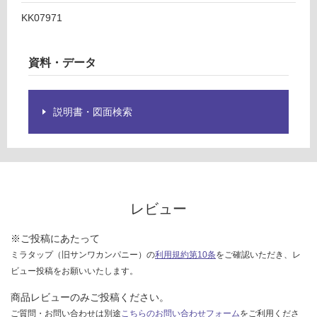
運賃表
様
D
KK07971
欄
を
運
ご
資料・データ
賃
確
合
認
計
く
説明書・図面検索
:
だ
¥2,
さ
58
い
0/
対
台
応
し
レビュー
て
い
※ご投稿にあたって
な
ミラタップ（旧サンワカンパニー）の
利用規約第10条
をご確認いただき、レ
い
ビュー投稿をお願いいたします。
商品レビューのみご投稿ください。
ご質問・お問い合わせは別途
こちらのお問い合わせフォーム
をご利用くださ