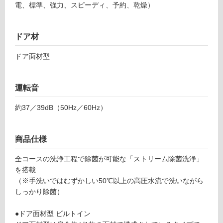
電、標準、強力、スピーディ、予約、乾燥）
ー
K
K
リ
ドア材
0
8
ドア面材型
ン
4
3
グ
9
運転音
パ
ナ
約37／39dB（50Hz／60Hz）
土足・遮
ソ
音・床暖
ニ
商品仕様
ッ
対
ク
応
全コースの洗浄工程で除菌が可能な「ストリーム除菌洗浄」
ビ
し
を搭載
ル
て
（※手洗いではむずかしい50℃以上の高圧水流で洗いながら
ト
い
しっかり除菌）
イ
る
ン
対
●ドア面材型 ビルトイン
食