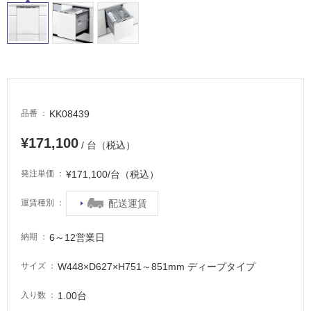
に
適
し
て
い
る
適
KK08439
品番
し
て
¥171,100
/ 台（税込）
い
る
¥171,100/台（税込）
発注単価
が
注
配送運賃
運賃種別
意
が
6～12営業日
納期
必
要
W448×D627×H751～851mm ディープタイプ
サイズ
適
し
1.00台
入り数
て