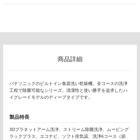
使
用
可
能
(寒
冷
地
以
商品詳細
外)
使
用
不
パナソニックのビルトイン食器洗い乾燥機。全コースの洗浄
可
工程で除菌可能なシリーズ。清潔性と使い勝手を追求したハ
イグレードモデルのディープタイプです。
フ
製品特長
3Dプラネットアーム洗浄、ストリーム除菌洗浄、ムービング
ロ
ラックプラス、エコナビ、ソフト排気温、洗浄6コース（節