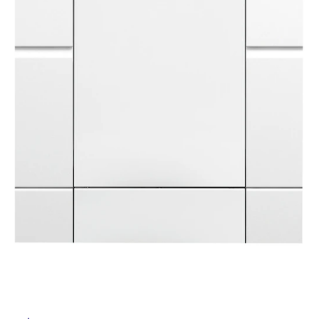
ム
修理お問い合わせ
クレーム公開
自分らしい家づくり
最高のリノベ会社が
みつ
照明
ペット用品
ル
横浜スマート
ショールー
SUVACO
かる
リノベりす
ム
ウェルビーみのお
HDC
説明書・図面検索
水まわり
3年保証
BOX
内装用建材
パネル・壁材
屋
内
お役立ち情報
住まいの
スタイリング
ロートアイアン
天然石・石材
アイデア
床・
屋
ミラタップ
チャンネル
メンテナンス・
施工材
新商品
オンライン相談
外
床・
浴
室
床・
駐
車
場
非
常