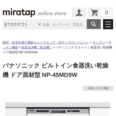
カート
マイページ
商品カテゴリ
建材・住宅設備の通販ならミラタップ（旧サンワカンパニー）
キッチン
キ
ッチン機器
食器洗浄機（食洗機）
パナソニック ビルトイン食器洗い乾燥機
施工事例
洗面所・水回り
タイル
ドア面材型 NP-45MD9W
ショールーム
施工事例
法人案件納入事例
パナソニック ビルトイン食器洗い乾燥
キッチン
浴室（風呂・
バスルー
ム）・
トイレ
ショールームの
ご案内
東京
ショールーム
機 ドア面材型 NP-45MD9W
ミラタップ
のあるくらし
お客様訪問
インタビュー
ドア（扉）・
建具・玄関
サポート
扉
エクステリア
（外構）
大阪
ショールーム
仙台
ショールーム
店舗・施設事例
お気に入りに登録
その他サービス
ご利用ガイド
初めての方へ
ウッドデッキ
フローリング・
床材
名古屋
ショールーム
京都
ショールーム
タ
ミラタップと
創る家
工事会社紹介
Coziコンシ
よくある質問
お問い合わせ
ASOLIE
ェルジュ
収納
インテリア・
家具
イ
福岡
ショールーム
札幌スマート
ショールー