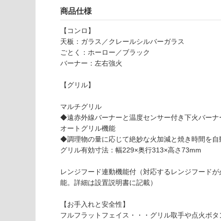
応
ー
商品仕様
し
マ
て
ン
【コンロ】
い
pi
天板：ガラス／クレールシルバーガラス
な
at
ごとく：ホーロー／ブラック
い
to
バーナー：左右強火
v
ar
【グリル】
i
3
マルチグリル
口
◆遠赤外線バーナーと温度センサー付き下火バーナ
W
オートグリル機能
6
◆調理物の量に応じて絶妙な火加減と焼き時間を自
0
グリル有効寸法：幅229×奥行313×高さ73mm
0
シ
レンジフード連動機能付（対応するレンジフードが
ル
能。詳細は設置説明書に記載）
バ
ー
【お手入れと安全性】
D
フルフラットフェイス・・・グリル取手や点火ボタ