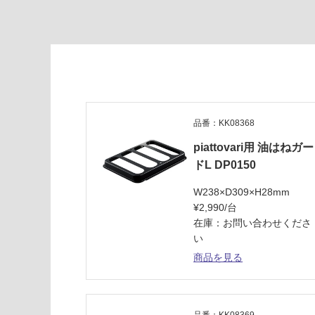
運
賃
合
計
:
¥0/
台
品番：KK08368
piattovari用 油はねガー
ドL DP0150
W238×D309×H28mm
¥2,990/台
在庫：お問い合わせくださ
い
商品を見る
品番：KK08369