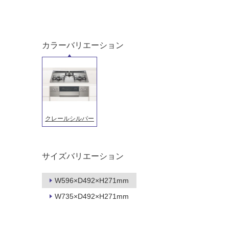
カラーバリエーション
クレールシルバー
タイル
フローリ
サイズバリエーション
ング
W596×D492×H271mm
屋内床・
W735×D492×H271mm
屋外床・
土足・遮
浴室床・
音・床暖
駐車場