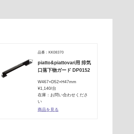
品番：KK08370
piatto&piattovari用 排気
口落下物ガード DP0152
W467×D52×H47mm
¥1,140/台
在庫：お問い合わせくださ
い
商品を見る