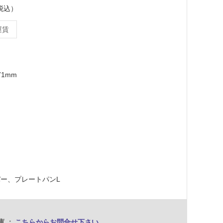
（税込）
運賃
71mm
ー、プレートパンL
庫
こちらからお問合せ下さい