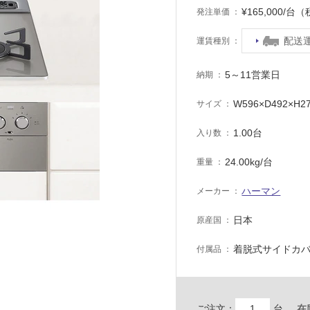
¥165,000/台
発注単価
配送
運賃種別
5～11営業日
納期
W596×D492×H2
サイズ
1.00台
入り数
24.00kg/台
重量
ハーマン
メーカー
日本
原産国
着脱式サイドカバ
付属品
ご注文：
台
在