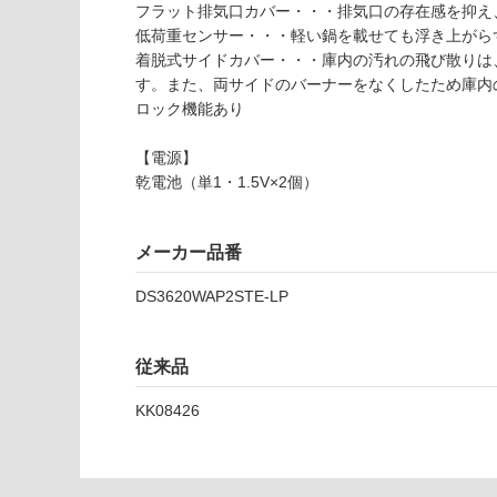
S
フラット排気口カバー・・・排気口の存在感を抑え
3
低荷重センサー・・・軽い鍋を載せても浮き上がら
6
着脱式サイドカバー・・・庫内の汚れの飛び散りは
2
す。また、両サイドのバーナーをなくしたため庫内
0
ロック機能あり
W
A
【電源】
P
乾電池（単1・1.5V×2個）
2
S
T
メーカー品番
E-
DS3620WAP2STE-LP
L
P
従来品
運賃無
料(離
KK08426
島除
く)