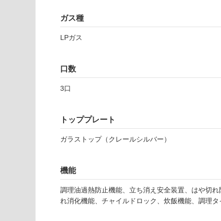
注
適
意
ガス種
し
が
て
必
LPガス
い
要
な
※
い
商
口数
屋内壁・屋外
品
壁・浴室壁
仕
3口
様
使用可
欄
能
トッププレート
を
ご
ガラストップ（クレールシルバー）
K
使用可
確
K
能
認
0
(寒冷地
く
機能
8
以外)
だ
6
さ
調理油過熱防止機能、立ち消え安全装置、はや切れ
使用不
0
い
れ消化機能、チャイルドロック、炊飯機能、調理タ
可
7
対
ハ