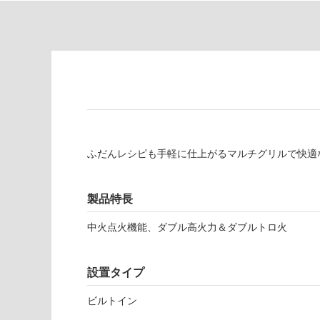
対
非
応
常
し
に
て
適
い
し
る
て
い
対
る
応
し
適
ふだんレシピも手軽に仕上がるマルチグリルで快適
て
し
い
て
る
い
製品特長
が
る
制
中火点火機能、ダブル高火力＆ダブルトロ火
が
限
注
あ
意
設置タイプ
り
が
の
必
ビルトイン
為
要