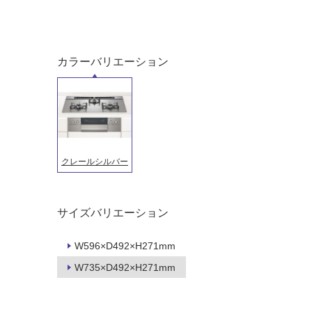
カラーバリエーション
クレールシルバー
タイル
フローリ
サイズバリエーション
ング
W596×D492×H271mm
屋内床・
W735×D492×H271mm
屋外床・
土足・遮
浴室床・
音・床暖
駐車場