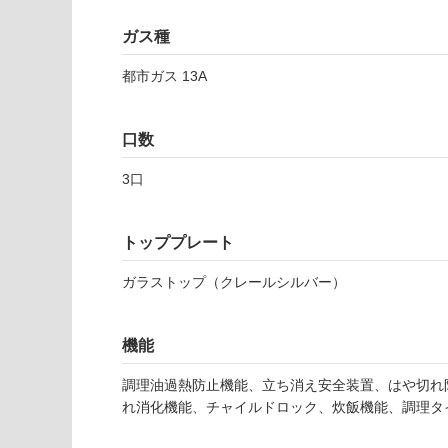
注
適
意
ガス種
し
が
て
必
都市ガス 13A
い
要
な
※
い
商
口数
屋内壁・屋外
品
壁・浴室壁
仕
3口
様
使用可
欄
能
トッププレート
を
ご
K
ガラストップ（クレールシルバー）
使用可
確
K
能
認
0
(寒冷地
く
8
機能
以外)
だ
6
さ
0
調理油過熱防止機能、立ち消え安全装置、はや切れ
使用不
い
8
れ消化機能、チャイルドロック、炊飯機能、調理タ
可
ハ
対