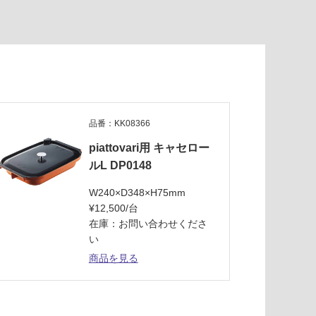
品番：KK08366
piattovari用 キャセロー
ルL DP0148
W240×D348×H75mm
¥12,500/台
在庫：お問い合わせくださ
い
商品を見る