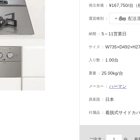
¥167,750/台
発注単価
配送
運賃種別
5～11営業日
納期
W735×D492×H2
サイズ
1.00台
入り数
25.00kg/台
重量
ハーマン
メーカー
日本
原産国
着脱式サイドカバ
付属品
ご注文：
台
在