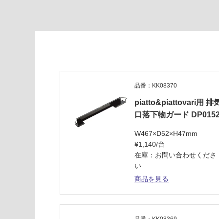
運
賃
合
計
:
¥0/
台
品番：KK08370
piatto&piattovari用 排
口落下物ガード DP015
W467×D52×H47mm
¥1,140/台
在庫：お問い合わせくださ
い
商品を見る
品番：KK08369