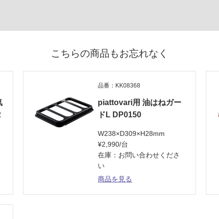
こちらの商品もお忘れなく
品番：KK08368
気
piattovari用 油はねガー
2
ドL DP0150
W238×D309×H28mm
¥2,990/台
在庫：お問い合わせくださ
い
商品を見る