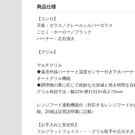
ー
応
商品仕様
マ
し
ン
て
【コンロ】
pi
い
天板：ガラス／クレールシルバーガラス
at
な
ごとく：ホーロー／ブラック
to
い
バーナー：左右強火
v
ar
【グリル】
i
3
マルチグリル
口
◆遠赤外線バーナーと温度センサー付き下火バーナ
W
オートグリル機能
7
◆調理物の量に応じて絶妙な火加減と焼き時間を自
5
グリル有効寸法：幅229×奥行313×高さ73mm
0
シ
レンジフード連動機能付（対応するレンジフードが
ル
能。詳細は設置説明書に記載）
バ
ー
【お手入れと安全性】
D
フルフラットフェイス・・・グリル取手や点火ボタ
S