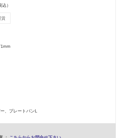
（税込）
運賃
71mm
ー、プレートパンL
庫
こちらからお問合せ下さい