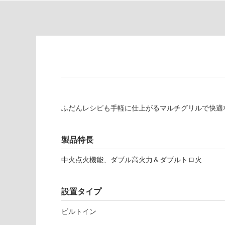
対
非
応
常
し
に
て
適
い
し
る
て
い
対
る
応
し
適
ふだんレシピも手軽に仕上がるマルチグリルで快適
て
し
い
て
る
い
製品特長
が
る
制
中火点火機能、ダブル高火力＆ダブルトロ火
が
限
注
あ
意
設置タイプ
り
が
の
必
ビルトイン
為
要