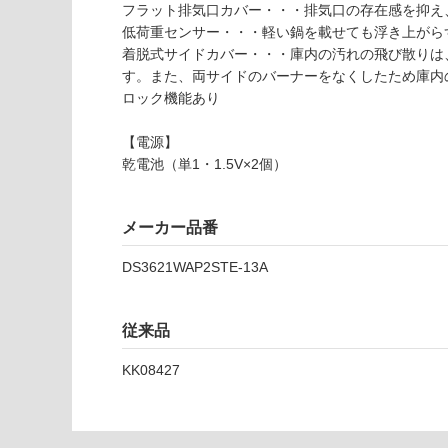
フラット排気口カバー・・・排気口の存在感を抑え
3
低荷重センサー・・・軽い鍋を載せても浮き上がら
6
着脱式サイドカバー・・・庫内の汚れの飛び散りは
2
す。また、両サイドのバーナーをなくしたため庫内
1
ロック機能あり
W
A
【電源】
P
乾電池（単1・1.5V×2個）
2
S
T
メーカー品番
E-
1
DS3621WAP2STE-13A
3
A
従来品
運賃無
料(離
KK08427
島除
く)