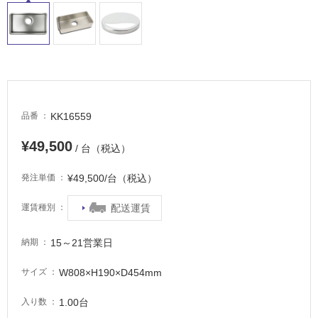
し
て
い
る
適
し
て
KK16559
品番
い
る
¥49,500
/ 台（税込）
が
注
¥49,500/台（税込）
発注単価
意
が
配送運賃
運賃種別
必
要
15～21営業日
納期
適
し
W808×H190×D454mm
サイズ
て
い
1.00台
入り数
な