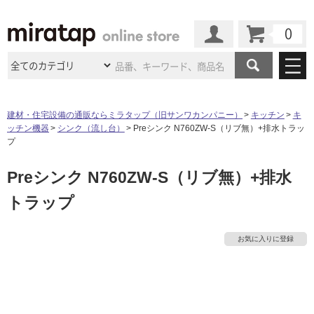
カート
マイページ
商品カテゴリ
建材・住宅設備の通販ならミラタップ（旧サンワカンパニー）
キッチン
キ
ッチン機器
シンク（流し台）
Preシンク N760ZW-S（リブ無）+排水トラッ
施工事例
洗面所・水回り
タイル
プ
ショールーム
施工事例
法人案件納入事例
Preシンク N760ZW-S（リブ無）+排水
キッチン
浴室（風呂・
バスルー
ム）・
トイレ
ショールームの
ご案内
東京
ショールーム
トラップ
ミラタップ
のあるくらし
お客様訪問
インタビュー
ドア（扉）・
建具・玄関
サポート
扉
エクステリア
（外構）
大阪
ショールーム
仙台
ショールーム
タ
店舗・施設事例
お気に入りに登録
その他サービス
ご利用ガイド
初めての方へ
ウッドデッキ
フローリング・
床材
名古屋
ショールーム
京都
ショールーム
イ
ミラタップと
創る家
工事会社紹介
Coziコンシ
よくある質問
お問い合わせ
ASOLIE
ェルジュ
収納
インテリア・
家具
福岡
ショールーム
札幌スマート
ショールー
ル