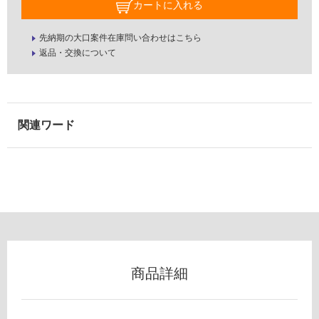
カートに入れる
可
能
(寒
先納期の大口案件在庫問い合わせはこちら
冷
返品・交換について
地
以
外)
使
用
不
可
フ
ロ
商品詳細
ー