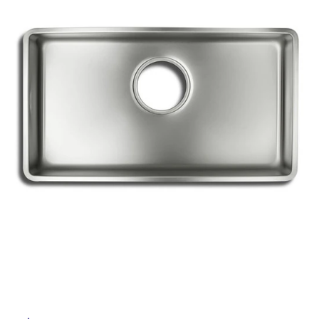
ム
修理お問い合わせ
クレーム公開
自分らしい家づくり
最高のリノベ会社が
みつ
照明
ペット用品
横浜スマート
ショールー
屋
SUVACO
かる
リノベりす
ム
ウェルビーみのお
HDC
説明書・図面検索
水まわり
3年保証
内
BOX
内装用建材
パネル・壁材
床・
お役立ち情報
住まいの
スタイリング
屋
ロートアイアン
天然石・石材
アイデア
外
ミラタップ
チャンネル
床・
メンテナンス・
施工材
新商品
オンライン相談
浴
室
床・
駐
車
場
非
常
に
適