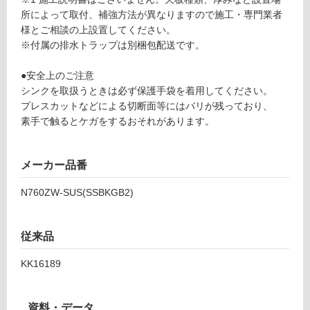
S
所によって取付、補強方法が異なりますので施工・専門業者
い
（リ
様とご相談の上設置してください。
る
ブ
※付属の排水トラップは別梱包配送です。
が
無）
制
+排
●安全上のご注意
限
水ト
シンクを取扱うときは必ず保護手袋を着用してください。
あ
ラッ
プレスカットなどによる切断面等にはバリが残っており、
り
プ
素手で触るとケガをするおそれがあります。
の
為
運賃表
注
U
メーカー品番
意
が
N760ZW-SUS(SSBKGB2)
運
必
賃
要
合
※
従来品
計
商
:
品
KK16189
¥5,
仕
04
様
0/
欄
資料・データ