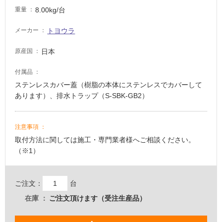
い
8.00kg/台
重量
トヨウラ
メーカー
屋
内
日本
原産国
壁・
付属品
屋
ステンレスカバー蓋（樹脂の本体にステンレスでカバーして
外
あります）、排水トラップ（S-SBK-GB2）
壁・
浴
室
注意事項
壁
取付方法に関しては施工・専門業者様へご相談ください。
（※1）
使
用
可
ご注文：
台
能
在庫
ご注文頂けます（受注生産品）
使
用