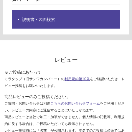
台
を
ご
確
説明書・図面検索
認
く
だ
さ
い
対
レビュー
応
し
※ご投稿にあたって
て
ミラタップ（旧サンワカンパニー）の
利用規約第10条
をご確認いただき、レ
い
ビュー投稿をお願いいたします。
な
商品レビューのみご投稿ください。
い
ご質問・お問い合わせは別途
こちらのお問い合わせフォーム
をご利用くださ
い。レビューの内容にご返信することはいたしかねます。
商品レビューは当社で加工・加筆ができません。個人情報の記載等、利用規
約に反する場合は、ご投稿いただいても表示されません。
レビュー投稿時には「名前」が公開されます。本名でのご投稿は必須ではあ