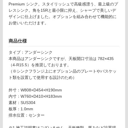
Premium シンク。スタイリッシュで高級感漂う、最上級のプ
リ
レスシンク。角を15Rと最小限に抑え、シャープで美しいデ
ザインに仕上げました。オプションを組み合わせて機能的に
ン
お使いいただけます。
グ
商品仕様
土足・遮
タイプ：アンダーシンク
K
音・床暖
本商品はアンダーシンクですが、天板開口寸法は 782×435
K
（4-R15.5）を推奨しております。
1
対
（※シンクフランジ上にオプション品のプレートやバスケッ
6
応
ト類を設置して使用する設計のため）
5
し
5
て
外寸：W808×D454×H190mm
9
い
内寸：W760×D410×H183mm
Pre
る
素材：SUS304
シン
板厚：1.0mm
対
ク N
排水位置：センター
応
760
し
ZW-
※1 施工説明書はございません。天板種類、厚みなど設置場
て