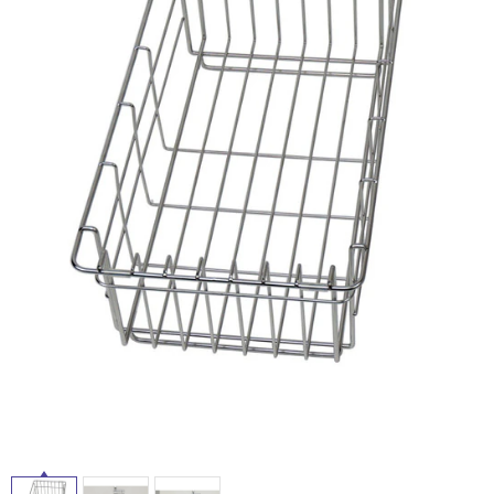
ム
修理お問い合わせ
クレーム公開
屋
自分らしい家づくり
最高のリノベ会社が
みつ
照明
ペット用品
横浜スマート
ショールー
外
SUVACO
かる
リノベりす
ム
ウェルビーみのお
HDC
説明書・図面検索
水まわり
3年保証
床・
BOX
内装用建材
パネル・壁材
浴
お役立ち情報
住まいの
スタイリング
室
ロートアイアン
天然石・石材
アイデア
床・
ミラタップ
チャンネル
駐
メンテナンス・
施工材
新商品
オンライン相談
車
場
非
常
に
適
し
て
い
る