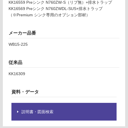
KK16559 Preシンク N760ZW-S（リブ無）+排水トラップ
シ
グ
KK16569 Preシンク N760ZWDL-SUS+排水トラップ
ン
（※Premium シンク専用のオプション部材）
ク
土足・遮
用
音・床暖
O
メーカー品番
P
対
バ
WB15-225
応
ス
し
ケ
て
ッ
従来品
い
ト
る
大
KK16309
W
対
B
応
資料・データ
1
し
5-
て
2
い
2
る
説明書・図面検索
5
が
制