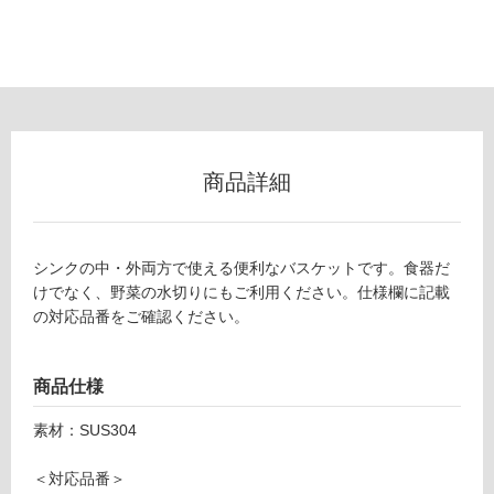
以
外)
使
用
不
可
商品詳細
フ
シンクの中・外両方で使える便利なバスケットです。食器だ
けでなく、野菜の水切りにもご利用ください。仕様欄に記載
K
ロ
の対応品番をご確認ください。
K
1
ー
6
商品仕様
6
リ
5
素材：SUS304
9
Pr
ン
＜対応品番＞
e