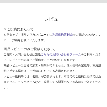
運賃表
限
E
あ
り
の
レビュー
運
為
賃
注
※ご投稿にあたって
合
意
ミラタップ（旧サンワカンパニー）の
利用規約第10条
をご確認いただき、レ
計
が
ビュー投稿をお願いいたします。
:
必
¥1,
商品レビューのみご投稿ください。
要
65
※
ご質問・お問い合わせは別途
こちらのお問い合わせフォーム
をご利用くださ
0/
商
い。レビューの内容にご返信することはいたしかねます。
台
品
商品レビューは当社で加工・加筆ができません。個人情報の記載等、利用規
仕
約に反する場合は、ご投稿いただいても表示されません。
様
レビュー投稿時には「名前」が公開されます。本名でのご投稿は必須ではあ
欄
りません。ニックネームなど、公開しても問題のないお名前をご入力くださ
を
い。
ご
確
認
く