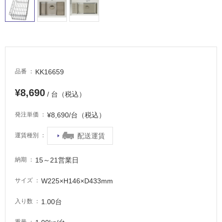
適
し
て
い
る
が
注
KK16659
品番
意
が
¥8,690
/ 台（税込）
必
要
¥8,690/台（税込）
発注単価
適
配送運賃
運賃種別
し
て
い
15～21営業日
納期
な
い
W225×H146×D433mm
サイズ
1.00台
入り数
屋
内