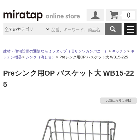
カート
マイページ
商品カテゴリ
建材・住宅設備の通販ならミラタップ（旧サンワカンパニー）
キッチン
キ
ッチン機器
シンク（流し台）
Preシンク用OP バスケット大 WB15-225
施工事例
洗面所・水回り
タイル
Preシンク用OP バスケット大 WB15-22
ショールーム
タ
施工事例
法人案件納入事例
キッチン
浴室（風呂・
バスルー
5
ム）・
トイレ
ショールームの
ご案内
東京
ショールーム
イ
ミラタップ
のあるくらし
お客様訪問
インタビュー
ドア（扉）・
建具・玄関
サポート
扉
エクステリア
（外構）
お気に入りに登録
大阪
ショールーム
仙台
ショールーム
ル
店舗・施設事例
その他サービス
ご利用ガイド
初めての方へ
ウッドデッキ
フローリング・
床材
名古屋
ショールーム
京都
ショールーム
屋
ミラタップと
創る家
工事会社紹介
Coziコンシ
よくある質問
お問い合わせ
内
ASOLIE
ェルジュ
収納
インテリア・
家具
福岡
ショールーム
札幌スマート
ショールー
床・