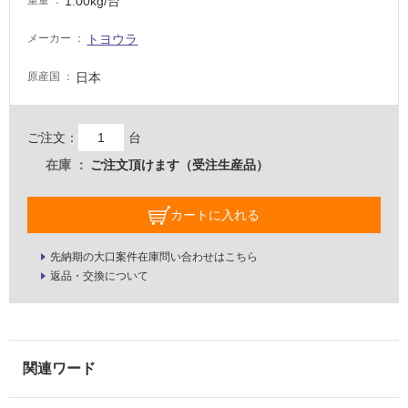
1.00kg/台
重量
壁・
トヨウラ
メーカー
屋
外
日本
原産国
壁・
浴
室
ご注文：
台
壁
在庫
ご注文頂けます（受注生産品）
使
用
カートに入れる
可
能
先納期の大口案件在庫問い合わせはこちら
返品・交換について
使
用
可
能
(寒
冷
地