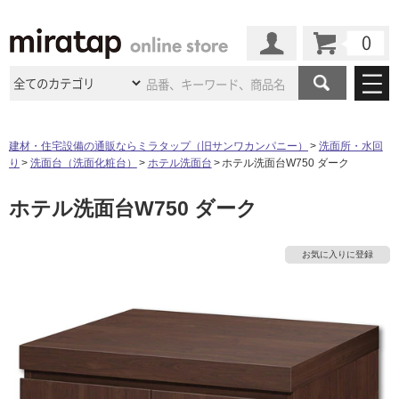
カート
マイページ
商品カテゴリ
建材・住宅設備の通販ならミラタップ（旧サンワカンパニー）
洗面所・水回
り
洗面台（洗面化粧台）
ホテル洗面台
ホテル洗面台W750 ダーク
施工事例
洗面所・水回り
タイル
ホテル洗面台W750 ダーク
ショールーム
施工事例
法人案件納入事例
キッチン
浴室（風呂・
バスルー
ム）・
トイレ
ショールームの
ご案内
東京
ショールーム
お気に入りに登録
ミラタップ
のあるくらし
お客様訪問
インタビュー
ドア（扉）・
建具・玄関
サポート
扉
エクステリア
（外構）
大阪
ショールーム
仙台
ショールーム
店舗・施設事例
その他サービス
ご利用ガイド
初めての方へ
ウッドデッキ
フローリング・
床材
名古屋
ショールーム
京都
ショールーム
ミラタップと
創る家
工事会社紹介
Coziコンシ
よくある質問
お問い合わせ
ASOLIE
ェルジュ
収納
インテリア・
家具
福岡
ショールーム
札幌スマート
ショールー