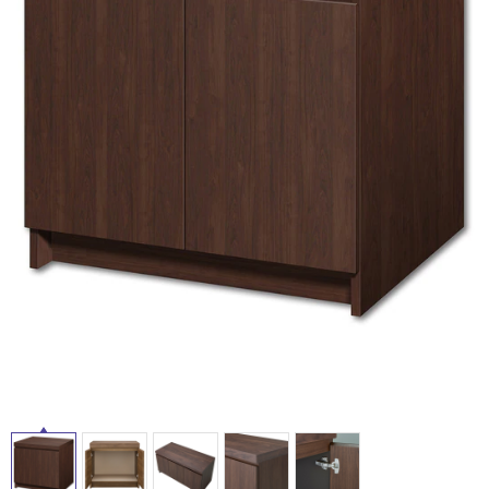
ム
修理お問い合わせ
クレーム公開
自分らしい家づくり
最高のリノベ会社が
みつ
照明
ペット用品
横浜スマート
ショールー
SUVACO
かる
リノベりす
ム
ウェルビーみのお
HDC
説明書・図面検索
水まわり
3年保証
BOX
内装用建材
パネル・壁材
お役立ち情報
住まいの
スタイリング
ロートアイアン
天然石・石材
アイデア
タ
ミラタップ
チャンネル
メンテナンス・
施工材
新商品
オンライン相談
イ
ル
屋
内
床・
屋
外