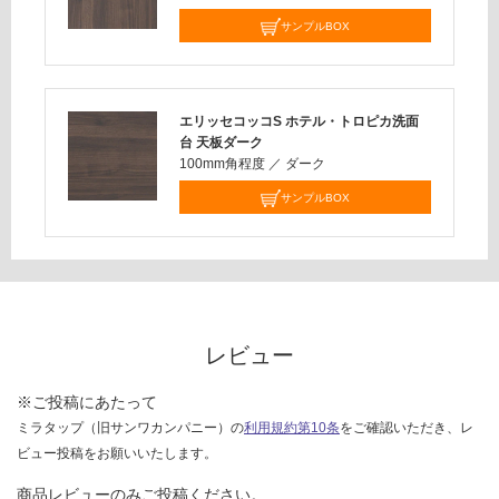
い
サンプルBOX
対
応
し
て
エリッセコッコS ホテル・トロピカ洗面
い
台 天板ダーク
な
100mm角程度
／
ダーク
い
サンプルBOX
レビュー
※ご投稿にあたって
ミラタップ（旧サンワカンパニー）の
利用規約第10条
をご確認いただき、レ
ビュー投稿をお願いいたします。
商品レビューのみご投稿ください。