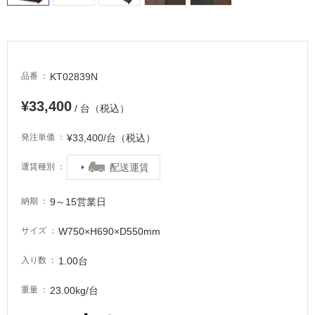
床・
浴
室
床・
KT02839N
品番
駐
車
¥33,400
/ 台（税込）
場
¥33,400/台（税込）
発注単価
非
常
配送運賃
運賃種別
に
適
9～15営業日
納期
し
て
W750×H690×D550mm
サイズ
い
る
1.00台
入り数
適
し
23.00kg/台
重量
て