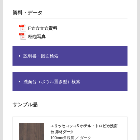
ク
の
為
資料・データ
運賃表
注
C
意
F☆☆☆☆資料
が
梱包写真
必
運
要
賃
※
合
説明書・図面検索
商
計
品
:
仕
¥6,
様
33
洗面台（ボウル置き型）検索
欄
0/
を
台
ご
サンプル品
確
認
く
エリッセコッコS ホテル・トロピカ洗面
だ
台 扉材ダーク
さ
100mm角程度
／
ダーク