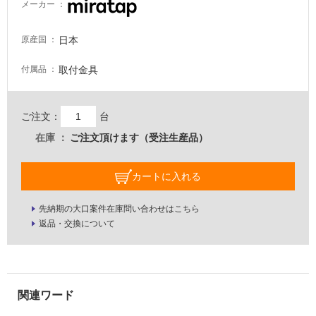
い
メーカー
る
が
日本
原産国
注
意
取付金具
付属品
が
必
要
ご注文：
台
適
在庫
ご注文頂けます（受注生産品）
し
て
カートに入れる
い
な
先納期の大口案件在庫問い合わせはこちら
い
返品・交換について
屋
内
壁・
屋