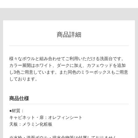
使
用
不
可
商品詳細
フ
様々なボウルと組み合わせてご利用いただける洗面台です。
ロ
カラー展開はホワイト、ダークに加え、カフェウッドを追加
し3色ご用意しています。また同色のミラーボックスもご用意
しております。
ー
リ
商品仕様
ン
●材質：
キャビネット・扉：オレフィンシート
天板：メラミン化粧板
グ
※水栓・洗面ボウル・排水金物等は付属しておりません。