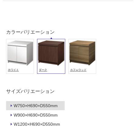
外
壁・
浴
室
カラーバリエーション
壁
使
用
可
能
ホワイト
ダーク
カフェウッド
使
用
可
サイズバリエーション
能
(寒
W750×H690×D550mm
冷
地
W900×H690×D550mm
以
W1200×H690×D550mm
外)