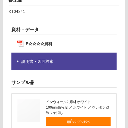
従来品
必
運
KT04241
要
賃
※
合
商
計
資料・データ
品
:
仕
¥2,
様
F☆☆☆☆資料
58
欄
0/
を
台
説明書・図面検索
ご
確
認
く
サンプル品
だ
さ
い
インウォール2 扉材 ホワイト
100mm角程度
／
ホワイト
／
ウレタン塗
対
装ツヤ消し
応
し
サンプルBOX
て