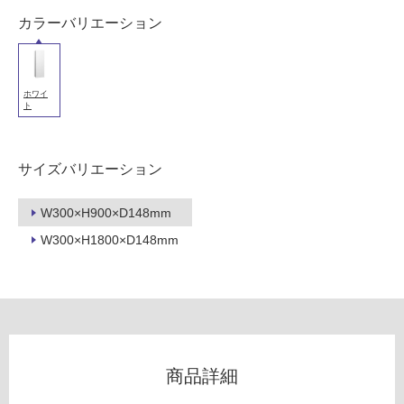
壁
カラーバリエーション
使
用
可
ホワイ
能
ト
使
用
サイズバリエーション
可
能
(寒
W300×H900×D148mm
冷
W300×H1800×D148mm
地
以
外)
使
用
不
商品詳細
可