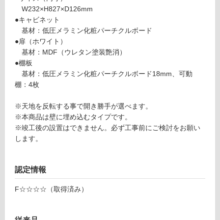
3
し
W232×H827×D126mm
8
て
●キャビネット
1
い
基材：低圧メラミン化粧パーチクルボード
イ
る
●扉（ホワイト）
ン
基材：MDF（ウレタン塗装艶消）
ウ
対
●棚板
ォ
応
基材：低圧メラミン化粧パーチクルボード18mm、可動
ー
し
棚：4枚
ル
て
2
い
※天地を反転する事で開き勝手が選べます。
9
る
※本商品は壁に埋め込むタイプです。
0
が
※竣工後の設置はできません。必ず工事前にご検討をお願い
0
制
します。
ホ
限
ワ
あ
イ
り
認定情報
ト
の
為
F☆☆☆☆（取得済み）
運賃表
注
D
意
が