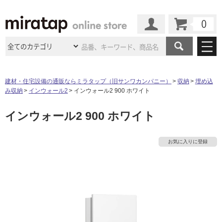
カート
マイページ
商品カテゴリ
建材・住宅設備の通販ならミラタップ（旧サンワカンパニー）
収納
埋め込
み収納
インウォール2
インウォール2 900 ホワイト
施工事例
洗面所・水回り
タイル
インウォール2 900 ホワイト
ショールーム
施工事例
法人案件納入事例
キッチン
浴室（風呂・
バスルー
ム）・
トイレ
ショールームの
ご案内
東京
ショールーム
お気に入りに登録
ミラタップ
のあるくらし
お客様訪問
インタビュー
ドア（扉）・
建具・玄関
サポート
扉
エクステリア
（外構）
大阪
ショールーム
仙台
ショールーム
店舗・施設事例
その他サービス
ご利用ガイド
初めての方へ
ウッドデッキ
フローリング・
床材
名古屋
ショールーム
京都
ショールーム
ミラタップと
創る家
工事会社紹介
Coziコンシ
よくある質問
お問い合わせ
ASOLIE
ェルジュ
収納
インテリア・
家具
福岡
ショールーム
札幌スマート
ショールー