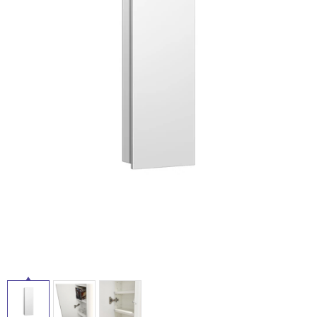
ム
修理お問い合わせ
クレーム公開
自分らしい家づくり
最高のリノベ会社が
みつ
照明
ペット用品
横浜スマート
ショールー
SUVACO
かる
リノベりす
ム
ウェルビーみのお
HDC
説明書・図面検索
水まわり
3年保証
タ
BOX
内装用建材
パネル・壁材
お役立ち情報
住まいの
スタイリング
イ
ロートアイアン
天然石・石材
アイデア
ル
ミラタップ
チャンネル
メンテナンス・
施工材
新商品
オンライン相談
屋
内
床・
屋
外
床・
浴
室
床・