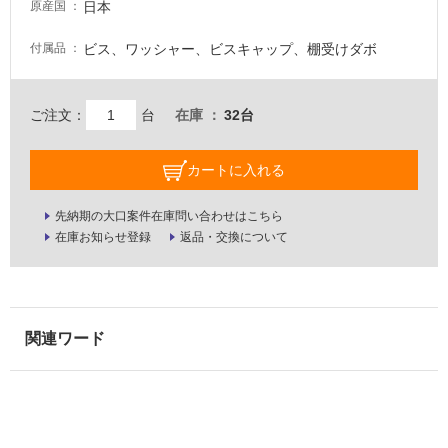
日本
原産国
が
必
ビス、ワッシャー、ビスキャップ、棚受けダボ
付属品
要
適
し
ご注文：
台
在庫
32台
て
い
カートに入れる
な
い
先納期の大口案件在庫問い合わせはこちら
在庫お知らせ登録
返品・交換について
屋
内
壁・
屋
外
壁・
浴
室