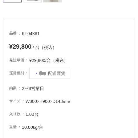
駐
車
場
非
KT04381
品番
常
に
¥29,800
/ 台（税込）
適
し
¥29,800/台（税込）
発注単価
て
い
配送運賃
運賃種別
る
適
2～8営業日
納期
し
W300×H900×D148mm
サイズ
て
い
1.00台
入り数
る
が
10.00kg/台
重量
注
意