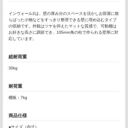
インウォール2は、壁の厚み分のスペースを活かしお部屋に散
フ
らばった小物などをすっきり整理できる壁に埋め込むタイプ
の収納です。外観はツヤを抑えたマットな質感で、可動棚は
ロ
お好きな高さに調節でき、105mm角の柱で作られる壁厚に対
応しています。
ー
総耐荷重
リ
30kg
ン
耐荷重
グ
棚板：7kg
土足・遮
K
T
音・床暖
商品仕様
0
対
4
応
●サイズ（内寸）