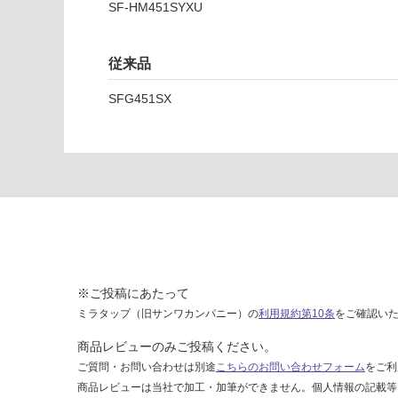
い
SF-HM451SYXU
付
シ
ン
従来品
グ
ル
SFG451SX
レ
バ
ー
混
合
水
栓
グ
ー
ス
※ご投稿にあたって
ネ
ミラタップ（旧サンワカンパニー）の
利用規約第10条
をご確認い
ッ
ク
商品レビューのみご投稿ください。
型
ご質問・お問い合わせは別途
こちらのお問い合わせフォーム
をご利
S
商品レビューは当社で加工・加筆ができません。個人情報の記載等