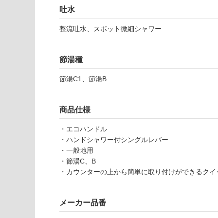
※
い
吐水
商
屋内壁・屋外
品
整流吐水、スポット微細シャワー
壁・浴室壁
仕
様
使用可
欄
節湯種
能
を
K
ご
節湯C1、節湯B
T
使用可
確
0
能
認
7
(寒冷地
く
商品仕様
2
以外)
だ
3
・エコハンドル
さ
使用不
1
・ハンドシャワー付シングルレバー
い
可
ハ
・一般地用
対
ン
・節湯C、B
応
ド
・カウンターの上から簡単に取り付けができるクイ
し
シ
て
ャ
い
メーカー品番
ワ
な
ー