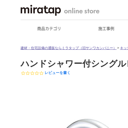
商品カテゴリ
施工事例
建材・住宅設備の通販ならミラタップ（旧サンワカンパニー）
キッ
ハンドシャワー付シングルレバ
0.
レビューを書く
0
s
t
a
r
r
a
t
i
n
g