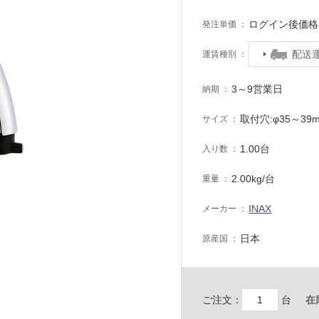
ログイン後価格
発注単価
配送
運賃種別
3～9営業日
納期
取付穴:φ35～39
サイズ
1.00台
入り数
2.00kg/台
重量
INAX
メーカー
日本
原産国
ご注文：
台
在