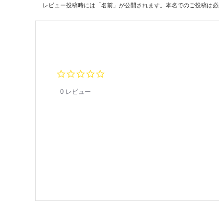
F-
レビュー投稿時には「名前」が公開されます。本名でのご投稿は必
H
M
4
5
1
S
0.
Y
0
s
X
0 レビュー
t
U
a
r
運賃表
r
a
E
t
i
n
運
g
賃
合
計
:
¥1,