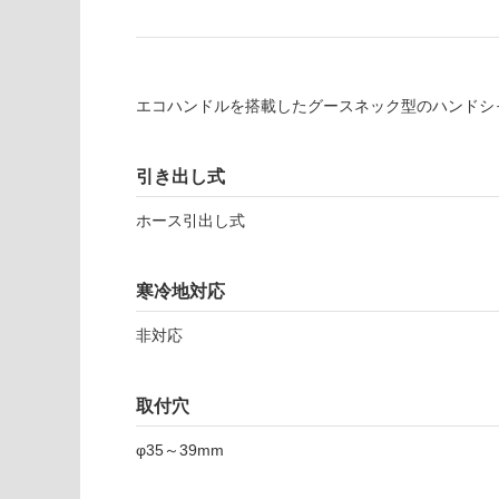
い
し
る
て
い
対
る
応
エコハンドルを搭載したグースネック型のハンドシ
し
適
て
し
い
て
引き出し式
る
い
が
る
ホース引出し式
制
が
限
注
あ
意
寒冷地対応
り
が
の
必
非対応
為
要
注
適
意
取付穴
し
が
て
φ35～39mm
必
い
要
な