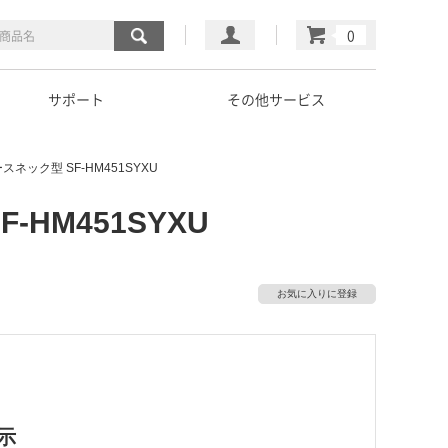
マイページ
カート
サポート
その他サービス
ック型 SF-HM451SYXU
M451SYXU
お気に入りに登録
示