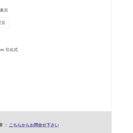
表示
運賃
mm 引出式
庫
こちらからお問合せ下さい