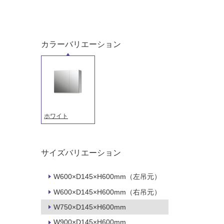
カラーバリエーション
タイル
フローリ
ホワイト
ング
屋内床・
屋外床・
土足・遮
浴室床・
サイズバリエーション
音・床暖
駐車場
W600×D145×H600mm（左吊元）
対
非
W600×D145×H600mm（右吊元）
応
常
し
に
W750×D145×H600mm
て
適
W900×D145×H600mm