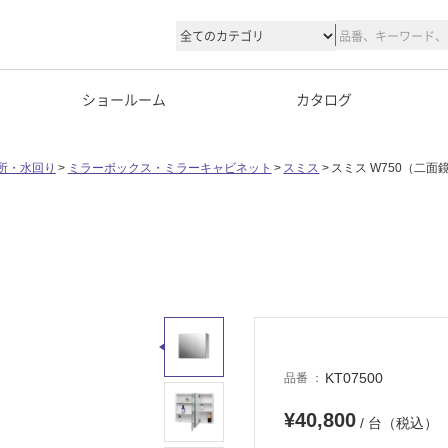
ショールーム
カタログ
所・水回り
ミラーボックス・ミラーキャビネット
スミス
スミス W750（二面
KT07500
品番
¥40,800
/ 台（税込）