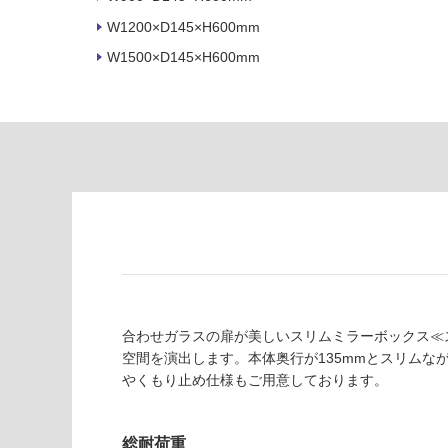
い
し
る
W1200×D145×H600mm
て
い
W1500×D145×H600mm
対
る
応
し
適
て
し
い
て
る
い
が
る
制
が
限
注
あ
意
り
が
の
必
為
要
合わせガラスの扉が美しいスリムミラーボックス≪
注
適
空間を演出します。本体奥行が135mmとスリム
意
し
やくもり止め仕様もご用意しております。
が
て
必
い
要
総耐荷重
な