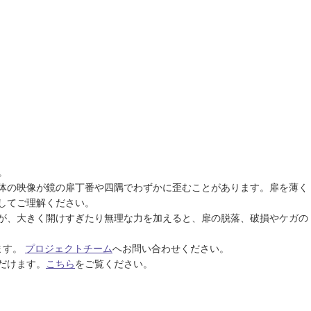
。
。
体の映像が鏡の扉丁番や四隅でわずかに歪むことがあります。扉を薄く
してご理解ください。
が、大きく開けすぎたり無理な力を加えると、扉の脱落、破損やケガの
ます。
プロジェクトチーム
へお問い合わせください。
だけます。
こちら
をご覧ください。