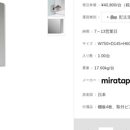
¥40,800/台（
発注単価
配送
運賃種別
7～13営業日
納期
W750×D145×H6
サイズ
1.00台
入り数
17.60kg/台
重量
メーカー
日本
原産国
棚板4枚、取付ビ
付属品