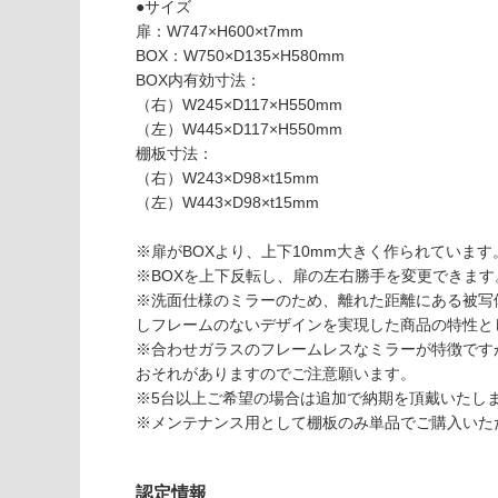
●サイズ
い
扉：W747×H600×t7mm
K
BOX：W750×D135×H580mm
T
BOX内有効寸法：
0
（右）W245×D117×H550mm
7
（左）W445×D117×H550mm
5
棚板寸法：
0
（右）W243×D98×t15mm
0
（左）W443×D98×t15mm
スミ
ス
※扉がBOXより、上下10mm大きく作られています
W7
※BOXを上下反転し、扉の左右勝手を変更できます
50
※洗面仕様のミラーのため、離れた距離にある被写
（二
しフレームのないデザインを実現した商品の特性と
面
※合わせガラスのフレームレスなミラーが特徴です
鏡）
おそれがありますのでご注意願います。
※5台以上ご希望の場合は追加で納期を頂戴いたし
運賃表
※メンテナンス用として棚板のみ単品でご購入いた
D
認定情報
運