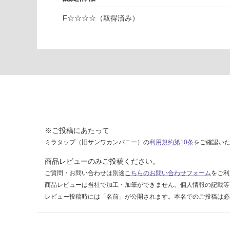
賃
F☆☆☆☆（取得済み）
合
計
:
¥2,
58
0/
台
※ご投稿にあたって
ミラタップ（旧サンワカンパニー）の
利用規約第10条
をご確認い
商品レビューのみご投稿ください。
ご質問・お問い合わせは別途
こちらのお問い合わせフォーム
をご利
商品レビューは当社で加工・加筆ができません。個人情報の記載等
レビュー投稿時には「名前」が公開されます。本名でのご投稿は必