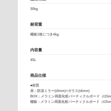
※
い
商
30kg
屋内壁・屋外
品
壁・浴室壁
仕
様
耐荷重
使用可
欄
能
を
棚板1枚につき4kg
ご
使用可
確
内容量
能
認
(寒冷地
く
45L
以外)
だ
さ
使用不
い
可
商品仕様
対
●材質
応
扉：防湿ミラー(t3mm)+ガラス(t4mm)
し
BOX：メラミン両面化粧パーティクルボード（t15
て
棚板：メラミン両面化粧パーティクルボード（t15m
い
な