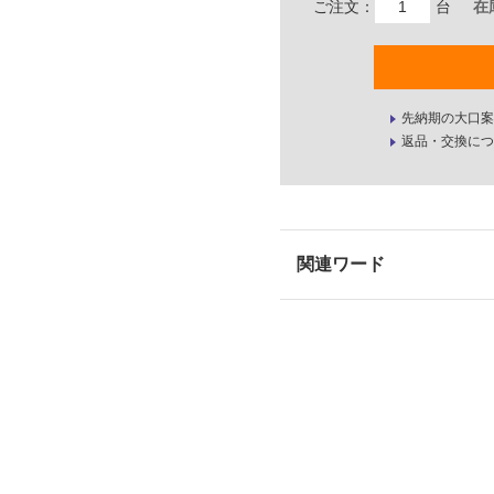
ご注文：
台
在
先納期の大口案
返品・交換につ