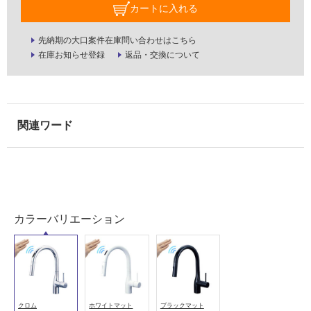
要
カートに入れる
適
先納期の大口案件在庫問い合わせはこちら
し
在庫お知らせ登録
返品・交換について
て
い
な
い
屋
内
壁・
屋
外
カラーバリエーション
壁・
浴
室
壁
クロム
ホワイトマット
ブラックマット