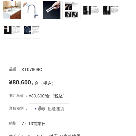
タ
イ
ル
屋
内
KT07809C
品番
床・
屋
¥80,600
/ 台（税込）
外
床・
¥80,600/台（税込）
発注単価
浴
配送運賃
運賃種別
室
床・
7～13営業日
納期
駐
車