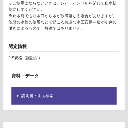
※ご使用にならないときは、レバーハンドルを閉じて止水状
※
合
態にしてください。
商
計
※止水時でも吐水口から水が数滴落ちる場合がありますが、
品
:
他所の水栓の使用などで起こる急激な水圧変動を逃がす弁の
仕
¥1,
働きによるもので、故障ではありません。
様
14
欄
0/
を
台
認定情報
ご
確
JIS規格（認証品）
認
く
だ
資料・データ
さ
い
対
説明書・図面検索
応
し
て
い
な