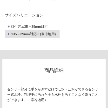
使
用
可
サイズバリエーション
能
使
取付穴:φ35～39mm対応
用
φ35～39mm対応※(寒冷地用)
可
能
(寒
冷
地
以
外)
商品詳細
使
用
不
センサー部分に手をかざすだけで吐水・止水ができるセンサ
可
ー式水栓。料理中に汚れた手も水栓を汚すことなく洗うこと
ができます。（寒冷地用）