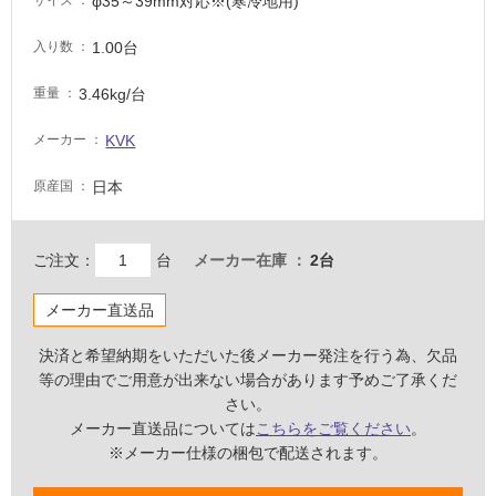
φ35～39mm対応※(寒冷地用)
サイズ
場
1.00台
入り数
非
常
3.46kg/台
重量
に
適
KVK
メーカー
し
て
日本
原産国
い
る
ご注文：
台
メーカー在庫
2台
適
し
メーカー直送品
て
い
決済と希望納期をいただいた後メーカー発注を行う為、欠品
る
等の理由でご用意が出来ない場合があります予めご了承くだ
が
さい。
注
メーカー直送品については
こちらをご覧ください
。
意
※メーカー仕様の梱包で配送されます。
が
必