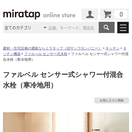
カート
マイページ
商品カテゴリ
建材・住宅設備の通販ならミラタップ（旧サンワカンパニー）
キッチン
キ
ッチン機器
ファルべル センサー式水栓
ファルベル センサー式シャワー付混
施工事例
洗面所・水回り
タイル
合水栓（寒冷地用）
ショールーム
施工事例
法人案件納入事例
ファルベル センサー式シャワー付混合
キッチン
浴室（風呂・
バスルー
ム）・
トイレ
ショールームの
ご案内
東京
ショールーム
水栓（寒冷地用）
ミラタップ
のあるくらし
お客様訪問
インタビュー
ドア（扉）・
建具・玄関
サポート
扉
エクステリア
（外構）
大阪
ショールーム
仙台
ショールーム
店舗・施設事例
お気に入りに登録
その他サービス
ご利用ガイド
初めての方へ
ウッドデッキ
フローリング・
床材
名古屋
ショールーム
京都
ショールーム
ミラタップと
創る家
工事会社紹介
Coziコンシ
よくある質問
お問い合わせ
ASOLIE
ェルジュ
収納
インテリア・
家具
福岡
ショールーム
札幌スマート
ショールー