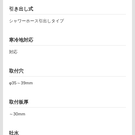
フ
引き出し式
ロ
シャワーホース引出しタイプ
ー
寒冷地対応
リ
対応
ン
取付穴
グ
φ35～39mm
土足・遮
K
T
音・床暖
取付板厚
0
対
～30mm
7
応
8
し
0
て
吐水
9