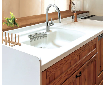
ム
修理お問い合わせ
クレーム公開
自分らしい家づくり
最高のリノベ会社が
みつ
照明
ペット用品
横浜スマート
ショールー
SUVACO
かる
リノベりす
ム
ウェルビーみのお
HDC
説明書・図面検索
水まわり
3年保証
BOX
内装用建材
パネル・壁材
お役立ち情報
住まいの
スタイリング
ロートアイアン
天然石・石材
アイデア
ミラタップ
チャンネル
メンテナンス・
施工材
新商品
オンライン相談