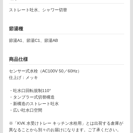
い
C
ストレート吐水、シャワー切替
る
ファ
ルベ
対
ル
応
節湯種
セン
し
サー
て
節湯A1、節湯C1、節湯AB
式シ
い
ャワ
る
ー付
商品仕様
が
混合
制
センサー式水栓（AC100V 50／60Hz）
水栓
限
仕上げ：メッキ
（寒
あ
冷地
り
・吐水口回転規制110°
用）
の
・タンブラー式切替構造
為
・新構造のストレート吐水
運賃表
注
・広い吐水口空間
F
意
が
※「KVK 水受けトレー キッチン水栓用」とは出荷する倉庫が
必
運
異なることから別々のお届けになります。ご了承ください。
要
賃