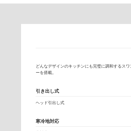
対
非
応
常
し
に
て
適
い
し
る
て
い
対
る
応
し
適
どんなデザインのキッチンにも完璧に調和するスワ
て
し
ーを搭載。
い
て
る
い
が
る
引き出し式
制
が
限
注
ヘッド引出し式
あ
意
り
が
の
必
寒冷地対応
為
要