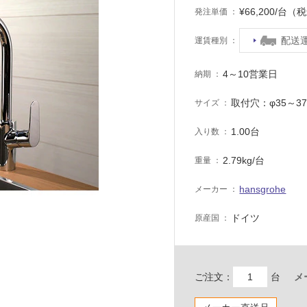
¥66,200/台（
発注単価
配送
運賃種別
4～10営業日
納期
取付穴：φ35～3
サイズ
1.00台
入り数
2.79kg/台
重量
hansgrohe
メーカー
ドイツ
原産国
ご注文：
台
メ