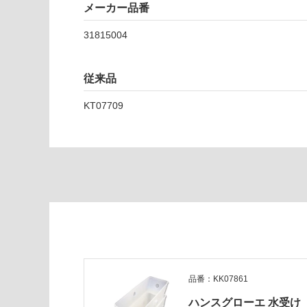
メーカー品番
水
栓
31815004
3
1
8
従来品
1
5
KT07709
0
0
4
運賃表
E
運
賃
合
計
品番：KK07861
:
ハンスグローエ 水受け
¥1,