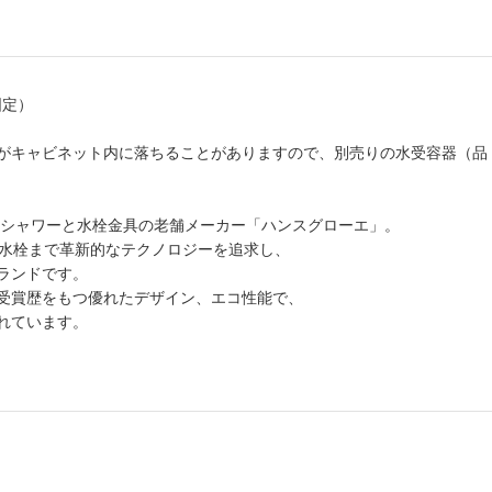
固定）
がキャビネット内に落ちることがありますので、別売りの水受容器（品
たシャワーと水栓金具の老舗メーカー「ハンスグローエ」。
ン水栓まで革新的なテクノロジーを追求し、
ランドです。
受賞歴をもつ優れたデザイン、エコ性能で、
れています。