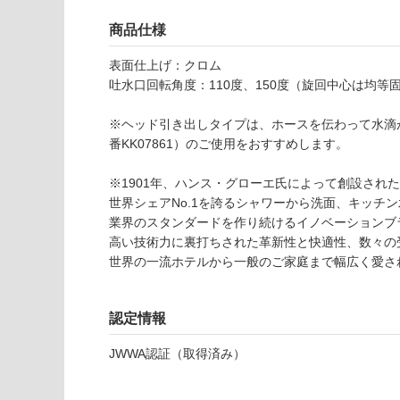
8
応
9
し
商品仕様
9
て
フ
い
表面仕上げ：クロム
ォ
な
吐水口回転角度：110度、150度（旋回中心は均等
ー
い
カ
※ヘッド引き出しタイプは、ホースを伝わって水滴
ス
番KK07861）のご使用をおすすめします。
2
4
※1901年、ハンス・グローエ氏によって創設され
0
世界シェアNo.1を誇るシャワーから洗面、キッチ
引
業界のスタンダードを作り続けるイノベーションブ
出
高い技術力に裏打ちされた革新性と快適性、数々の
式
世界の一流ホテルから一般のご家庭まで幅広く愛さ
シ
ャ
ワ
認定情報
ー
JWWA認証（取得済み）
付
混
合