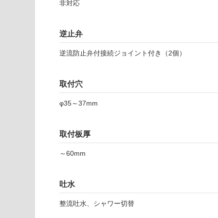
注
非対応
適
意
し
が
て
必
逆止弁
い
要
な
逆流防止弁付接続ジョイント付き（2個）
※
い
商
屋内壁・屋外
品
壁・浴室壁
取付穴
仕
様
使用可
φ35～37mm
欄
能
を
ご
取付板厚
使用可
確
能
認
～60mm
(寒冷地
く
以外)
だ
K
さ
吐水
T
使用不
い
0
可
整流吐水、シャワー切替
7
対