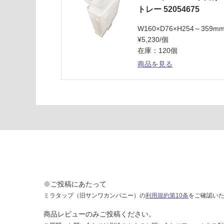
65
トレー 52054675
0/
W160×D76×H254～359m
台
¥5,230/個
在庫：120個
商品を見る
※ご投稿にあたって
ミラタップ（旧サンワカンパニー）の
利用規約第10条
をご確認い
商品レビューのみご投稿ください。