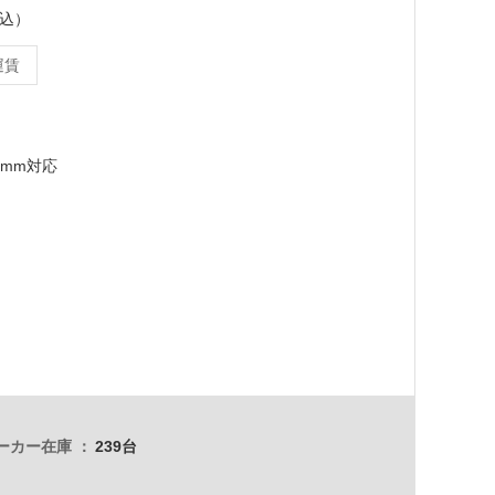
税込）
運賃
7mm対応
ーカー在庫
239台