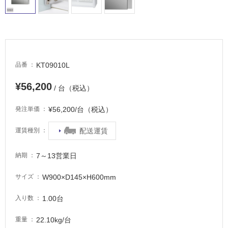
内
床・
屋
外
床・
KT09010L
品番
浴
室
¥56,200
/ 台（税込）
床・
駐
¥56,200/台（税込）
発注単価
車
配送運賃
運賃種別
場
非
7～13営業日
納期
常
に
W900×D145×H600mm
サイズ
適
し
1.00台
入り数
て
22.10kg/台
重量
い