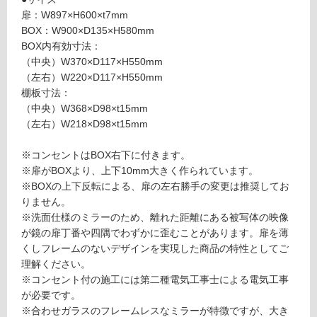
ト付
扉：W897×H600×t7mm
制
（三
BOX：W900×D135×H580mm
限
面
BOX内有効寸法：
あ
鏡）
（中央）W370×D117×H550mm
り
（左右）W220×D117×H550mm
の
運賃表
棚板寸法：
為
D
（中央）W368×D98×t15mm
注
（左右）W218×D98×t15mm
意
運
が
賃
※コンセントはBOX右下に付きます。
必
合
※扉がBOXより、上下10mm大きく作られています。
要
計
※BOXの上下反転による、扉の左右勝手の変更は推奨してお
※
:
りません。
商
¥2,
※洗面仕様のミラーのため、離れた距離にある被写体の映像
品
58
が鏡の扉丁番や四隅でわずかに歪むことがあります。扉を薄
仕
0/
くしフレームのないデザインを実現した商品の特性としてご
様
台
理解ください。
欄
※コンセント付の施工には第二種電気工事士による電気工事
を
が必要です。
ご
※合わせガラスのフレームレスなミラーが特徴ですが、大き
確