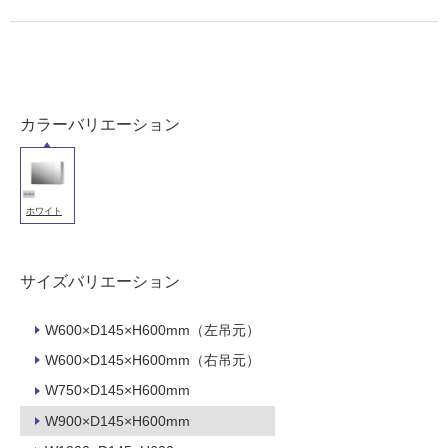
屋
内
壁・
屋
外
カラーバリエーション
壁・
浴
室
壁
ホワイト
使
用
サイズバリエーション
可
能
W600×D145×H600mm（左吊元）
使
W600×D145×H600mm（右吊元）
用
W750×D145×H600mm
可
能
W900×D145×H600mm
(寒