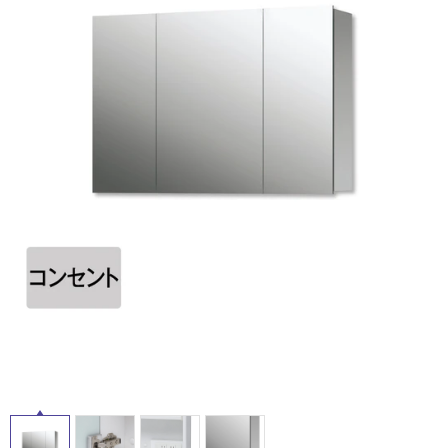
ム
修理お問い合わせ
クレーム公開
自分らしい家づくり
最高のリノベ会社が
みつ
照明
ペット用品
横浜スマート
ショールー
SUVACO
かる
リノベりす
ム
ウェルビーみのお
HDC
説明書・図面検索
水まわり
3年保証
BOX
内装用建材
パネル・壁材
お役立ち情報
住まいの
スタイリング
ロートアイアン
天然石・石材
アイデア
ミラタップ
チャンネル
メンテナンス・
施工材
新商品
オンライン相談
タ
イ
ル
屋