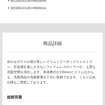
W1200×D145×H600mm
冷
地
W1500×D145×H600mm
以
外)
使
用
不
可
商品詳細
フ
合わせガラスの扉が美しいスリムミラーボックス≪スミス
≫。圧迫感を感じさせないフレームレスのミラーが、上質な
洗面空間を演出します。本体奥行が135mmとスリムながら
ロ
も、洗面用品や洗面家電を十分に収納できます。くもり止め
仕様もご用意しております。
ー
リ
総耐荷重