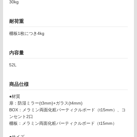
30kg
ン
グ
耐荷重
棚板1枚につき4kg
土足・遮
音・床暖
K
T
内容量
対
0
応
52L
9
し
0
て
1
い
商品仕様
0
る
L
●材質
対
スミ
扉：防湿ミラー(t3mm)+ガラス(t4mm)
応
ス
BOX：メラミン両面化粧パーティクルボード（t15mm）、コ
し
W9
ンセント2口
て
00
棚板：メラミン両面化粧パーティクルボード（t15mm）
い
コン
る
セン
●サイズ
が