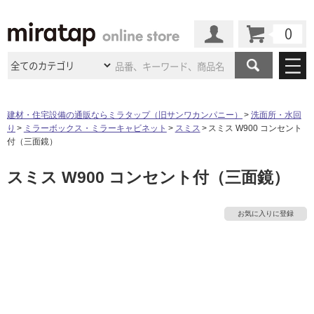
カート
マイページ
商品カテゴリ
建材・住宅設備の通販ならミラタップ（旧サンワカンパニー）
洗面所・水回
り
ミラーボックス・ミラーキャビネット
スミス
スミス W900 コンセント
施工事例
洗面所・水回り
タイル
付（三面鏡）
ショールーム
施工事例
法人案件納入事例
スミス W900 コンセント付（三面鏡）
キッチン
浴室（風呂・
バスルー
ム）・
トイレ
ショールームの
ご案内
東京
ショールーム
ミラタップ
のあるくらし
お客様訪問
インタビュー
ドア（扉）・
建具・玄関
お気に入りに登録
サポート
扉
エクステリア
（外構）
大阪
ショールーム
仙台
ショールーム
店舗・施設事例
その他サービス
ご利用ガイド
初めての方へ
ウッドデッキ
フローリング・
床材
名古屋
ショールーム
京都
ショールーム
ミラタップと
創る家
工事会社紹介
Coziコンシ
よくある質問
お問い合わせ
ASOLIE
ェルジュ
収納
インテリア・
家具
福岡
ショールーム
札幌スマート
ショールー