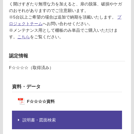
く開けすぎたり無理な力を加えると、扉の脱落、破損やケガ
認
のおそれがありますのでご注意願います。
く
※5台以上ご希望の場合は追加で納期を頂戴いたします。
プ
だ
ロジェクトチーム
へお問い合わせください。
さ
※メンテナンス用として棚板のみ単品でご購入いただけま
い
す。
こちら
をご覧ください。
対
応
し
認定情報
て
い
F☆☆☆☆（取得済み）
な
い
資料・データ
F☆☆☆☆資料
説明書・図面検索