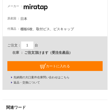
る
メーカー
適
し
日本
原産国
て
い
棚板6枚、取付ビス、ビスキャップ
付属品
る
が
注
ご注文：
台
意
在庫
ご注文頂けます（受注生産品）
が
必
要
カートに入れる
適
し
先納期の大口案件在庫問い合わせはこちら
て
返品・交換について
い
な
い