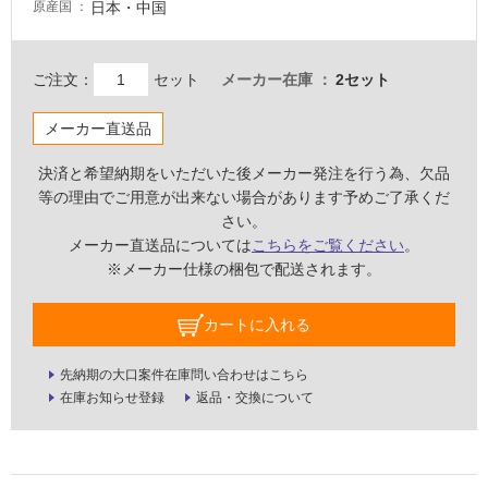
日本・中国
原産国
し
て
い
ご注文：
セット
メーカー在庫
2セット
な
い
メーカー直送品
屋
決済と希望納期をいただいた後メーカー発注を行う為、欠品
等の理由でご用意が出来ない場合があります予めご了承くだ
内
さい。
壁・
メーカー直送品については
こちらをご覧ください
。
屋
※メーカー仕様の梱包で配送されます。
外
壁・
カートに入れる
浴
室
先納期の大口案件在庫問い合わせはこちら
壁
在庫お知らせ登録
返品・交換について
使
用
可