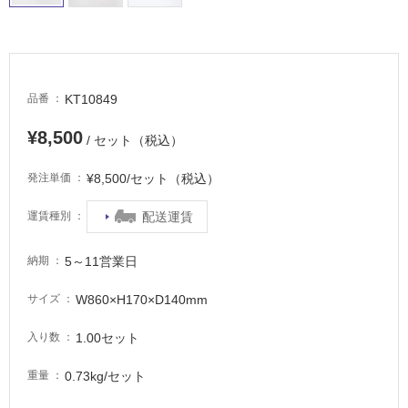
非
常
に
適
し
KT10849
品番
て
い
¥8,500
/ セット（税込）
る
適
¥8,500/セット（税込）
発注単価
し
て
配送運賃
運賃種別
い
る
5～11営業日
納期
が
注
W860×H170×D140mm
サイズ
意
が
1.00セット
入り数
必
要
0.73kg/セット
重量
適