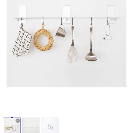
ム
修理お問い合わせ
クレーム公開
自分らしい家づくり
最高のリノベ会社が
みつ
イ
照明
ペット用品
横浜スマート
ショールー
SUVACO
かる
リノベりす
ム
ウェルビーみのお
HDC
説明書・図面検索
水まわり
3年保証
ル
BOX
内装用建材
パネル・壁材
お役立ち情報
住まいの
スタイリング
屋
ロートアイアン
天然石・石材
アイデア
内
ミラタップ
チャンネル
床・
メンテナンス・
施工材
新商品
オンライン相談
屋
外
床・
浴
室
床・
駐
車
場