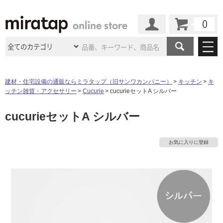
カート
マイページ
商品カテゴリ
建材・住宅設備の通販ならミラタップ（旧サンワカンパニー）
キッチン
キ
ッチン雑貨・アクセサリー
Cucurie
cucurieセットA シルバー
施工事例
洗面所・水回り
タイル
cucurieセットA シルバー
ショールーム
施工事例
法人案件納入事例
キッチン
浴室（風呂・
バスルー
ム）・
トイレ
ショールームの
ご案内
東京
ショールーム
お気に入りに登録
ミラタップ
のあるくらし
お客様訪問
インタビュー
ドア（扉）・
建具・玄関
サポート
扉
エクステリア
（外構）
大阪
ショールーム
仙台
ショールーム
店舗・施設事例
その他サービス
ご利用ガイド
初めての方へ
ウッドデッキ
フローリング・
床材
名古屋
ショールーム
京都
ショールーム
ミラタップと
創る家
工事会社紹介
Coziコンシ
よくある質問
お問い合わせ
ASOLIE
ェルジュ
タ
収納
インテリア・
家具
福岡
ショールーム
札幌スマート
ショールー