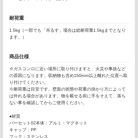
c
対
ur
応
ie
耐荷重
し
セ
て
ッ
1.5kg（一部でも「吊るす」場合は総耐荷重1.5kgまでとなり
い
ト
ます。）
る
A
が
シ
制
ル
商品仕様
限
バ
あ
※ガスコンロに近い場所に取り付けますと、火災や事故など
ー
り
の原因になります。収納物も含め150mm以上離れた位置へ取
の
り付けてください。
運賃無
為
※耐荷重は目安です。壁面の状態や荷重の掛かり方によって
料(離
注
は外れる場合があります。物を載せる前に手をそえて、落ち
島除
意
ない事を確認してからご使用ください。
く)
が
必
●材質
運
要
バーセット02本体：アルミ・マグネット
賃
※
キャップ：PP
合
商
フック：ステンレス