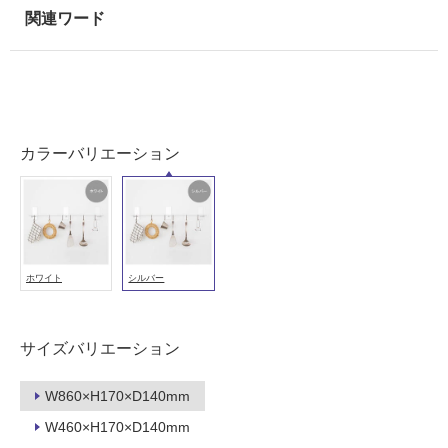
能
使
用
可
能
(寒
カラーバリエーション
冷
地
以
外)
使
用
ホワイト
シルバー
不
可
サイズバリエーション
W860×H170×D140mm
フ
W460×H170×D140mm