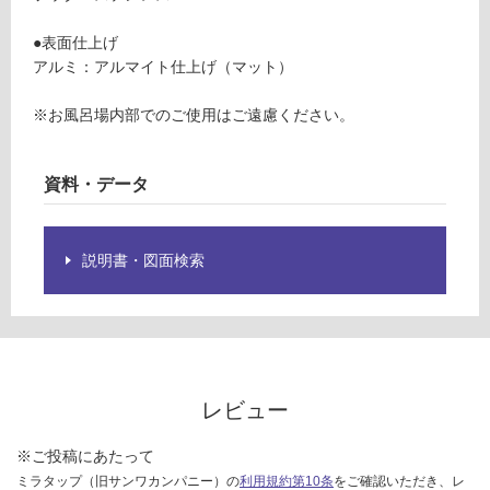
計
品
:
仕
●表面仕上げ
¥0/
様
アルミ：アルマイト仕上げ（マット）
セ
欄
ッ
を
※お風呂場内部でのご使用はご遠慮ください。
ト
ご
確
認
資料・データ
く
だ
さ
説明書・図面検索
い
対
応
し
て
レビュー
い
な
※ご投稿にあたって
い
ミラタップ（旧サンワカンパニー）の
利用規約第10条
をご確認いただき、レ