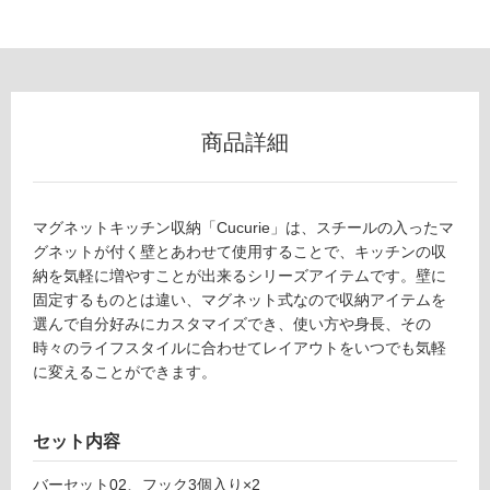
ロ
ー
リ
商品詳細
ン
マグネットキッチン収納「Cucurie」は、スチールの入ったマ
グ
グネットが付く壁とあわせて使用することで、キッチンの収
納を気軽に増やすことが出来るシリーズアイテムです。壁に
K
土足・遮
固定するものとは違い、マグネット式なので収納アイテムを
T
音・床暖
選んで自分好みにカスタマイズでき、使い方や身長、その
1
時々のライフスタイルに合わせてレイアウトをいつでも気軽
0
対
に変えることができます。
8
応
4
し
9
て
セット内容
c
い
u
る
バーセット02、フック3個入り×2