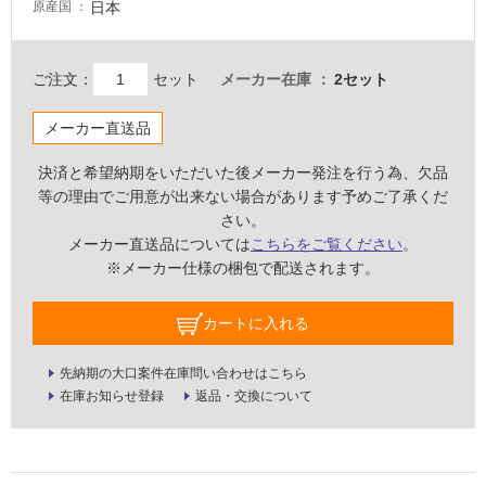
日本
原産国
必
要
適
ご注文：
セット
メーカー在庫
2セット
し
て
メーカー直送品
い
な
決済と希望納期をいただいた後メーカー発注を行う為、欠品
い
等の理由でご用意が出来ない場合があります予めご了承くだ
さい。
メーカー直送品については
こちらをご覧ください
。
屋
※メーカー仕様の梱包で配送されます。
内
壁・
カートに入れる
屋
外
先納期の大口案件在庫問い合わせはこちら
壁・
在庫お知らせ登録
返品・交換について
浴
室
壁