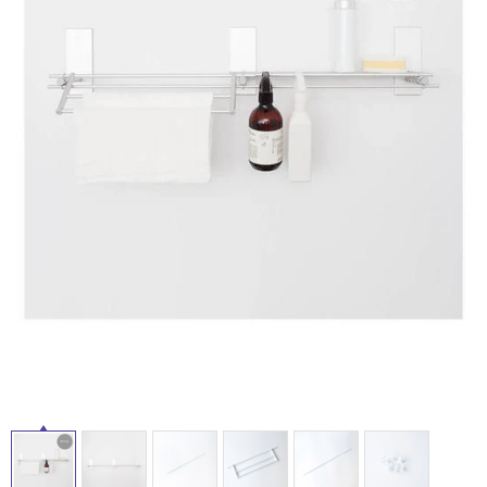
ム
修理お問い合わせ
クレーム公開
自分らしい家づくり
最高のリノベ会社が
みつ
照明
ペット用品
横浜スマート
ショールー
SUVACO
かる
リノベりす
タ
ム
ウェルビーみのお
HDC
説明書・図面検索
水まわり
3年保証
BOX
内装用建材
パネル・壁材
イ
お役立ち情報
住まいの
スタイリング
ロートアイアン
天然石・石材
アイデア
ル
ミラタップ
チャンネル
メンテナンス・
施工材
新商品
オンライン相談
屋
内
床・
屋
外
床・
浴
室
床・
駐