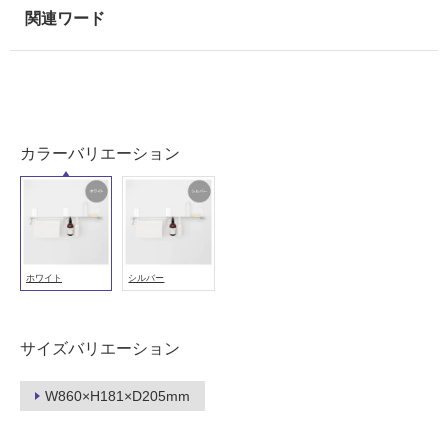
使
用
可
能
使
用
カラーバリエーション
可
能
(寒
冷
地
以
ホワイト
シルバー
外)
使
サイズバリエーション
用
不
W860×H181×D205mm
可