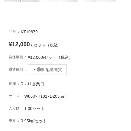
車
場
非
常
KT10879
品番
に
適
¥12,000
/ セット（税込）
し
て
¥12,000/セット（税込）
発注単価
い
る
配送運賃
運賃種別
適
し
5～11営業日
納期
て
W860×H181×D205mm
サイズ
い
る
1.00セット
入り数
が
注
0.95kg/セット
重量
意
が