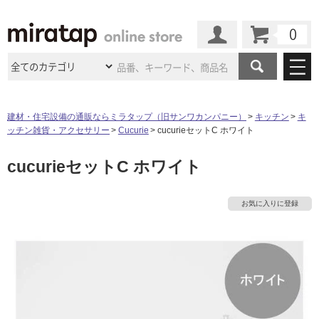
カート
マイページ
商品カテゴリ
建材・住宅設備の通販ならミラタップ（旧サンワカンパニー）
キッチン
キ
ッチン雑貨・アクセサリー
Cucurie
cucurieセットC ホワイト
施工事例
洗面所・水回り
タイル
cucurieセットC ホワイト
ショールーム
施工事例
法人案件納入事例
キッチン
浴室（風呂・
バスルー
ム）・
トイレ
ショールームの
ご案内
東京
ショールーム
お気に入りに登録
ミラタップ
のあるくらし
お客様訪問
インタビュー
ドア（扉）・
建具・玄関
サポート
扉
エクステリア
（外構）
大阪
ショールーム
仙台
ショールーム
店舗・施設事例
その他サービス
ご利用ガイド
初めての方へ
ウッドデッキ
フローリング・
床材
名古屋
ショールーム
京都
ショールーム
ミラタップと
創る家
工事会社紹介
Coziコンシ
よくある質問
お問い合わせ
ASOLIE
ェルジュ
収納
インテリア・
家具
福岡
ショールーム
札幌スマート
ショールー