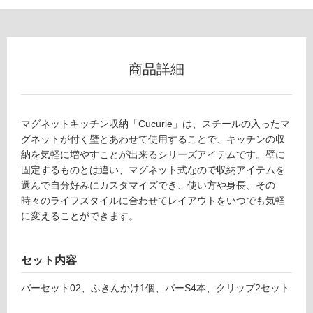
フ
ロ
商品詳細
ー
マグネットキッチン収納「Cucurie」は、スチールの入ったマ
リ
グネットが付く壁とあわせて使用することで、キッチンの収
納を気軽に増やすことが出来るシリーズアイテムです。壁に
ン
固定するものとは違い、マグネット式なので収納アイテムを
選んで自分好みにカスタマイズでき、使い方や身長、その
グ
時々のライフスタイルに合わせてレイアウトをいつでも気軽
に変えることができます。
K
土足・遮
T
音・床暖
1
セット内容
0
対
バーセット02、ふきんかけ1個、バーS4本、クリップ2セット
8
応
7
し