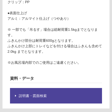
クリップ：PP
運
要
賃
※
●表面仕上げ
合
商
アルミ：アルマイト仕上げ（つやあり）
計
品
:
仕
※ 一部でも「吊るす」場合は総耐荷重1.5kgまでとなりま
¥0/
様
す。
セ
欄
ふきんかけ部分は耐荷重600gとなります。
ッ
を
ふきんかけ上部にトレイなどを付ける場合はふきんも含めて
ト
ご
2.0kg までとなります。
確
認
※お風呂場内部でのご使用はご遠慮ください。
く
だ
さ
資料・データ
い
対
応
説明書・図面検索
し
て
い