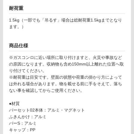
9
て
耐荷重
c
い
u
る
1.5kg（一部でも「吊るす」場合は総耐荷重1.5kgまでとなり
c
ます。）
対
ur
応
ie
し
セ
商品仕様
て
ッ
い
ト
※ガスコンロに近い場所に取り付けますと、火災や事故など
る
C
の原因になります。収納物も含め150mm以上離れた位置へ取
が
ホ
り付けてください。
制
ワ
※耐荷重は目安です。壁面の状態や荷重の掛かり方によって
限
イ
は外れる場合があります。物を載せる前に手をそえて、落ち
あ
ト
ない事を確認してからご使用ください。
り
の
運賃無
●材質
為
料(離
バーセット02本体：アルミ・マグネット
注
島除
ふきんかけ：アルミ
意
く)
バーS：アルミ
が
キャップ：PP
必