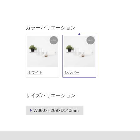
ング
屋内床・
屋外床・
土足・遮
浴室床・
カラーバリエーション
音・床暖
駐車場
対
非
応
常
し
に
て
適
い
し
ホワイト
シルバー
る
て
い
対
る
応
サイズバリエーション
し
適
て
し
W860×H209×D140mm
い
て
る
い
が
る
制
が
限