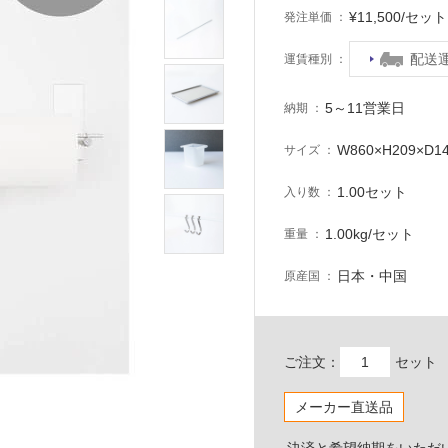
¥11,500/セ
発注単価
配送
運賃種別
5～11営業日
納期
W860×H209×D1
サイズ
1.00セット
入り数
1.00kg/セット
重量
日本・中国
原産国
ご注文：
セット
メーカー直送品