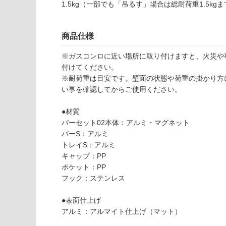
1.5kg（一部でも「吊るす」場合は総耐荷重1.5kg
以外)
だ
さ
使用不
い
可
商品仕様
対
※ガスコンロに近い場所に取り付けますと、火災や
応
付けてください。
し
※耐荷重は目安です。壁面の状態や荷重の掛かり方
て
K
い事を確認してからご使用ください。
い
T
な
1
●材質
い
0
バーセット02本体：アルミ・マグネット
9
バーS：アルミ
0
トレイS：アルミ
9
キャップ：PP
c
ポケット：PP
u
フック：ステンレス
c
ur
●表面仕上げ
ie
アルミ：アルマイト仕上げ（マット）
セ