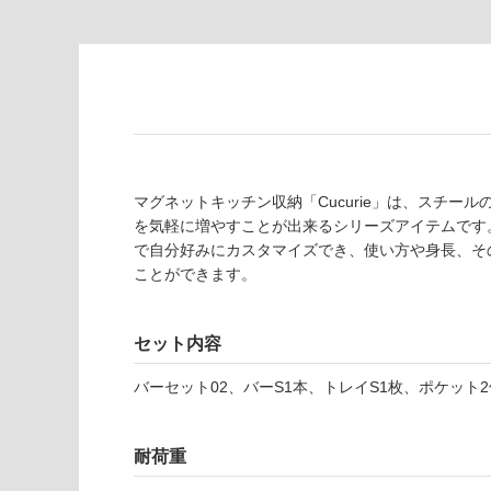
注
あ
意
り
が
の
必
為
要
注
適
意
し
が
て
必
マグネットキッチン収納「Cucurie」は、スチ
い
要
を気軽に増やすことが出来るシリーズアイテムです
な
※
で自分好みにカスタマイズでき、使い方や身長、そ
い
商
ことができます。
屋内壁・屋外
品
壁・浴室壁
仕
様
セット内容
使用可
欄
能
を
バーセット02、バーS1本、トレイS1枚、ポケット2
ご
使用可
確
耐荷重
能
認
(寒冷地
く