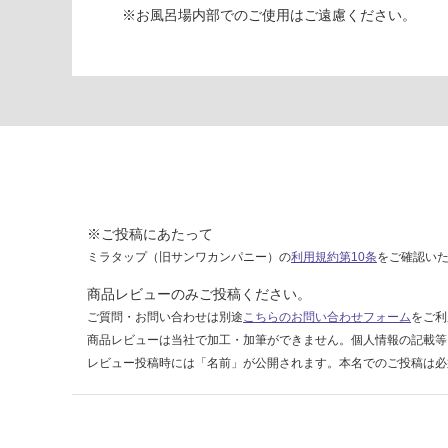
ッ
※お風呂場内部でのご使用はご遠慮ください。
ト
D
シ
ル
バ
ー
運賃無
料(離
島除
※ご投稿にあたって
く)
ミラタップ（旧サンワカンパニー）の
利用規約第10条
をご確認い
商品レビューのみご投稿ください。
運
ご質問・お問い合わせは別途
こちらのお問い合わせフォーム
をご利
賃
商品レビューは当社で加工・加筆ができません。個人情報の記載等
合
計
レビュー投稿時には「名前」が公開されます。本名でのご投稿は必
:
¥0/
セ