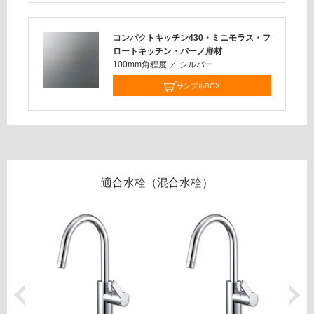
扉
の
為
コンパクトキッチン430・ミニモラス・フ
運賃表
注
ロートキッチン・バーノ扉材
C
意
100mm角程度
／
シルバー
が
サンプルBOX
必
運
要
賃
※
合
商
計
品
:
仕
¥6,
様
適合水栓（混合水栓）
33
欄
0/
を
台
ご
確
認
く
だ
さ