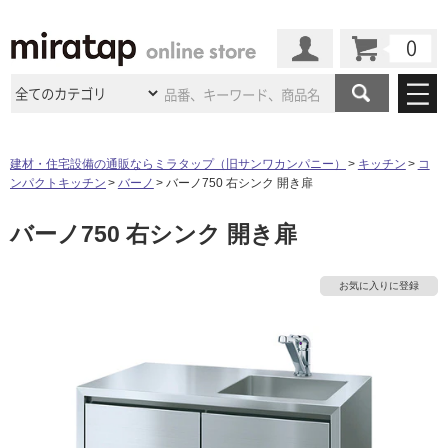
カート
マイページ
商品カテゴリ
建材・住宅設備の通販ならミラタップ（旧サンワカンパニー）
キッチン
コ
ンパクトキッチン
バーノ
バーノ750 右シンク 開き扉
施工事例
洗面所・水回り
タイル
バーノ750 右シンク 開き扉
ショールーム
施工事例
法人案件納入事例
キッチン
浴室（風呂・
バスルー
ム）・
トイレ
ショールームの
ご案内
東京
ショールーム
お気に入りに登録
ミラタップ
のあるくらし
お客様訪問
インタビュー
ドア（扉）・
建具・玄関
サポート
扉
エクステリア
（外構）
大阪
ショールーム
仙台
ショールーム
店舗・施設事例
その他サービス
ご利用ガイド
初めての方へ
ウッドデッキ
フローリング・
床材
名古屋
ショールーム
京都
ショールーム
ミラタップと
創る家
工事会社紹介
Coziコンシ
よくある質問
お問い合わせ
ASOLIE
ェルジュ
収納
インテリア・
家具
福岡
ショールーム
札幌スマート
ショールー