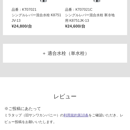
い
品番：KT07021
品番：KT07021C
品番：K
対
シングルレバー混合水栓 K8751
シングルレバー混合水栓 寒冷地
ミニキ
応
JV-13
用 K8751JK-13
水栓
し
¥24,800/台
¥24,600/台
¥12,4
て
い
な
い
適合水栓（単水栓）
フィクサー 単水栓FK612 MPK0009：¥13,800/台
リズム単水栓 Y5075H-13-VW TA01159：¥19,800/台
レビュー
※ご投稿にあたって
ミラタップ（旧サンワカンパニー）の
利用規約第10条
をご確認いただき、レ
ビュー投稿をお願いいたします。