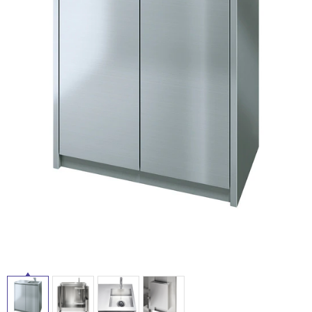
ム
修理お問い合わせ
クレーム公開
自分らしい家づくり
最高のリノベ会社が
みつ
照明
ペット用品
横浜スマート
ショールー
SUVACO
かる
リノベりす
ム
ウェルビーみのお
HDC
説明書・図面検索
水まわり
3年保証
BOX
内装用建材
パネル・壁材
お役立ち情報
住まいの
スタイリング
ロートアイアン
天然石・石材
アイデア
ミラタップ
チャンネル
タ
メンテナンス・
施工材
新商品
オンライン相談
イ
ル
屋
内
床・
屋
外