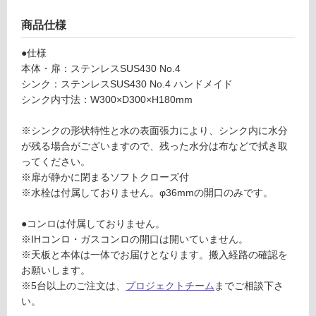
使
商品仕様
用
不
●仕様
可
本体・扉：ステンレスSUS430 No.4
シンク：ステンレスSUS430 No.4 ハンドメイド
シンク内寸法：W300×D300×H180mm
フ
※シンクの形状特性と水の表面張力により、シンク内に水分
が残る場合がございますので、残った水分は布などで拭き取
ロ
ってください。
※扉が静かに閉まるソフトクローズ付
ー
※水栓は付属しておりません。φ36mmの開口のみです。
リ
●コンロは付属しておりません。
※IHコンロ・ガスコンロの開口は開いていません。
※天板と本体は一体でお届けとなります。搬入経路の確認を
ン
お願いします。
※5台以上のご注文は、
プロジェクトチーム
までご相談下さ
グ
い。