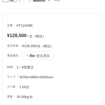
床・
浴
室
床・
KT12429R
品番
駐
車
¥128,500
/ 台（税込）
場
¥128,500/台（税込）
発注単価
非
常
配送運賃
運賃種別
に
適
2～8営業日
納期
し
て
W750×H850×D450mm
サイズ
い
る
1.00台
入り数
適
35.00kg/台
重量
し
て