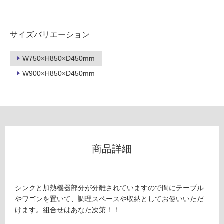
外
壁・
浴
サイズバリエーション
室
W750×H850×D450mm
壁
W900×H850×D450mm
使
用
可
能
使
用
商品詳細
可
能
(寒
冷
シンクと加熱機器部分が分離されていますので間にテーブル
地
やワゴンを置いて、調理スペースや収納としてお使いいただ
以
けます。組合せはあなた次第！！
外)