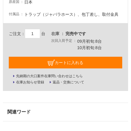
日本
原産国
い
る
トラップ（ジャバラホース）、包丁差し、取付金具
付属品
が
注
意
ご注文：
台
在庫
完売中です
が
次回入荷予定
09月初旬:8台
必
10月初旬:8台
要
適
カートに入れる
し
て
先納期の大口案件在庫問い合わせはこちら
い
在庫お知らせ登録
返品・交換について
な
い
屋
内
壁・
屋