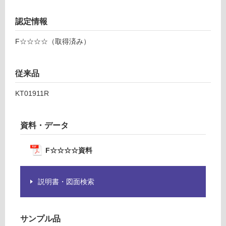
土足・遮
K
認定情報
T
音・床暖
1
対
F☆☆☆☆（取得済み）
2
応
4
し
2
従来品
て
9
い
R
KT01911R
る
バ
ー
対
ノ
応
資料・データ
7
し
5
て
F☆☆☆☆資料
0
い
右
る
シ
が
説明書・図面検索
ン
制
ク
限
開
あ
サンプル品
き
り