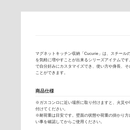
意
し
が
て
必
い
要
な
※
い
商
屋内壁・屋外
品
壁・浴室壁
仕
様
マグネットキッチン収納「Cucurie」は、スチ
使用可
欄
を気軽に増やすことが出来るシリーズアイテムです
能
を
で自分好みにカスタマイズでき、使い方や身長、そ
ご
ことができます。
使用可
確
能
認
商品仕様
(寒冷地
く
以外)
だ
※ガスコンロに近い場所に取り付けますと、火災や
さ
使用不
付けてください。
い
可
※耐荷重は目安です。壁面の状態や荷重の掛かり方
対
い事を確認してからご使用ください。
応