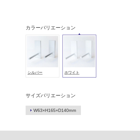
対
非
応
常
し
に
て
適
カラーバリエーション
い
し
る
て
い
対
る
応
し
適
て
し
シルバー
ホワイト
い
て
る
い
が
る
制
が
サイズバリエーション
限
注
あ
意
W63×H165×D140mm
り
が
の
必
為
要
注
適