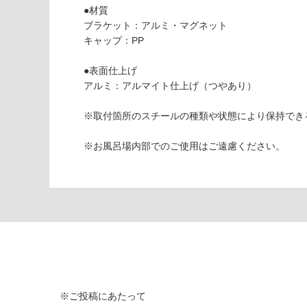
し
●材質
て
ブラケット：アルミ・マグネット
K
い
キャップ：PP
T
な
1
い
●表面仕上げ
9
アルミ：アルマイト仕上げ（つやあり）
0
3
※取付箇所のスチールの種類や状態により保持でき
9
ブ
※お風呂場内部でのご使用はご遠慮ください。
ラ
ケ
ッ
ト
2
個
入
り
ホ
ワ
※ご投稿にあたって
イ