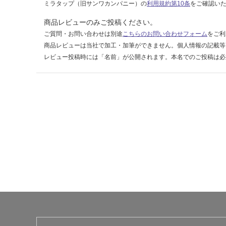
ミラタップ（旧サンワカンパニー）の
利用規約第10条
をご確認い
ト
商品レビューのみご投稿ください。
運賃表
ご質問・お問い合わせは別途
こちらのお問い合わせフォーム
をご利
Y
商品レビューは当社で加工・加筆ができません。個人情報の記載等
レビュー投稿時には「名前」が公開されます。本名でのご投稿は必
運
賃
合
計
:
¥6
4
0/
セ
ッ
ト