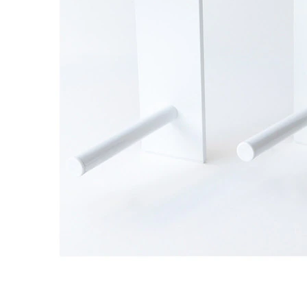
タイル
フローリ
ング
屋内床・
屋外床・
土足・遮
浴室床・
音・床暖
駐車場