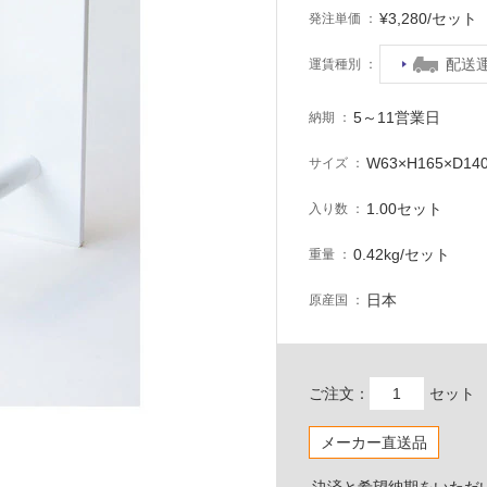
¥3,280/セッ
発注単価
配送
運賃種別
5～11営業日
納期
W63×H165×D14
サイズ
1.00セット
入り数
0.42kg/セット
重量
日本
原産国
ご注文：
セット
メーカー直送品