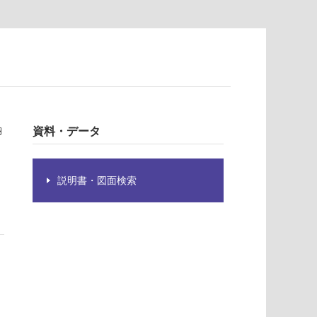
納
資料・データ
説明書・図面検索
り