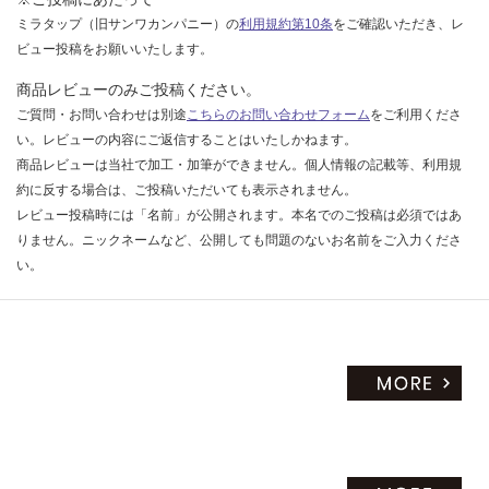
だ
ミラタップ（旧サンワカンパニー）の
利用規約第10条
をご確認いただき、レ
さ
ビュー投稿をお願いいたします。
い
商品レビューのみご投稿ください。
対
ご質問・お問い合わせは別途
こちらのお問い合わせフォーム
をご利用くださ
応
い。レビューの内容にご返信することはいたしかねます。
し
商品レビューは当社で加工・加筆ができません。個人情報の記載等、利用規
て
約に反する場合は、ご投稿いただいても表示されません。
い
レビュー投稿時には「名前」が公開されます。本名でのご投稿は必須ではあ
な
りません。ニックネームなど、公開しても問題のないお名前をご入力くださ
い
い。