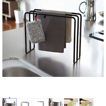
ム
修理お問い合わせ
クレーム公開
屋
自分らしい家づくり
最高のリノベ会社が
みつ
照明
ペット用品
横浜スマート
ショールー
外
SUVACO
かる
リノベりす
ム
ウェルビーみのお
HDC
説明書・図面検索
水まわり
3年保証
床・
BOX
内装用建材
パネル・壁材
浴
お役立ち情報
住まいの
スタイリング
室
ロートアイアン
天然石・石材
アイデア
床・
ミラタップ
チャンネル
駐
メンテナンス・
施工材
新商品
オンライン相談
車
場
非
常
に
適
し
て
い
る