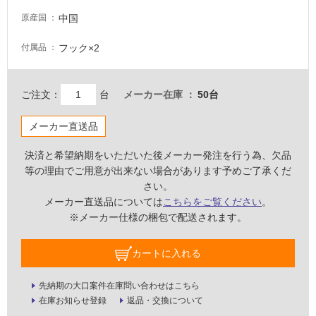
壁・
中国
原産国
屋
フック×2
付属品
外
壁・
浴
ご注文：
台
メーカー在庫
50台
室
壁
メーカー直送品
使
決済と希望納期をいただいた後メーカー発注を行う為、欠品
用
等の理由でご用意が出来ない場合があります予めご了承くだ
可
さい。
能
メーカー直送品については
こちらをご覧ください
。
※メーカー仕様の梱包で配送されます。
使
用
可
カートに入れる
能
(寒
先納期の大口案件在庫問い合わせはこちら
冷
在庫お知らせ登録
返品・交換について
地