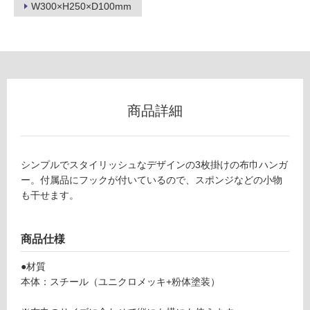
W300×H250×D100mm
グ
土足・遮
K
音・床暖
T
対
1
商品詳細
応
9
し
7
て
8
い
9
シンプルでスタイリッシュなデザインの3枚掛けの布巾ハンガ
る
布
ー。付属品にフックが付いているので、スポンジなどの小物
巾
対
も干せます。
ハ
応
ン
し
ガ
て
商品仕様
ー
い
●材質
ブ
る
本体：スチール（ユニクロメッキ+粉体塗装）
ラ
が
ッ
制