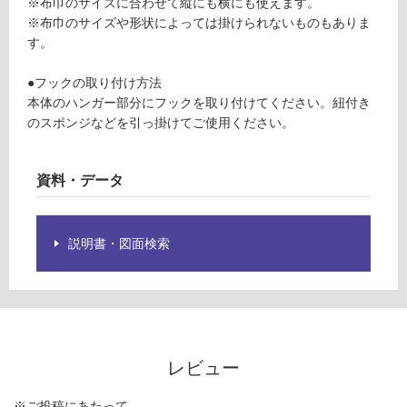
※布巾のサイズに合わせて縦にも横にも使えます。
ク
限
※布巾のサイズや形状によっては掛けられないものもありま
あ
す。
運賃表
り
F
の
●フックの取り付け方法
為
本体のハンガー部分にフックを取り付けてください。紐付き
注
運
のスポンジなどを引っ掛けてご使用ください。
意
賃
が
合
必
計
資料・データ
要
:
※
¥1,
商
14
説明書・図面検索
品
0/
仕
台
様
欄
を
ご
レビュー
確
認
く
※ご投稿にあたって