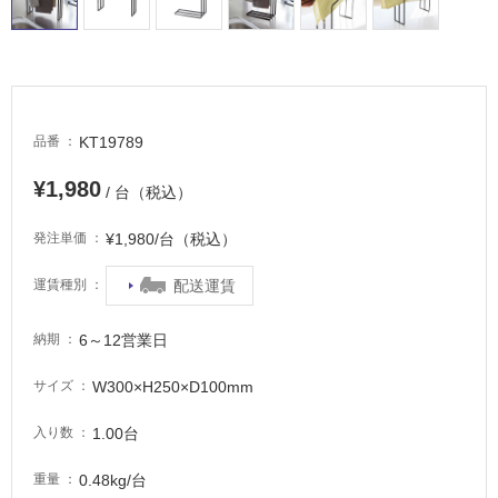
適
し
て
い
る
が
KT19789
品番
注
意
¥1,980
/ 台（税込）
が
必
¥1,980/台（税込）
発注単価
要
適
配送運賃
運賃種別
し
て
6～12営業日
納期
い
な
W300×H250×D100mm
サイズ
い
1.00台
入り数
屋
0.48kg/台
重量
内