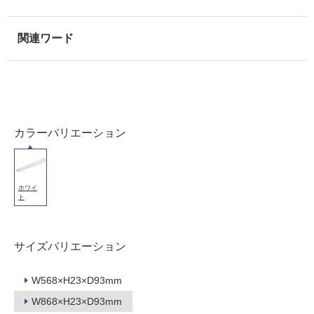
使
用
可
能
(寒
冷
地
以
外)
カラーバリエーション
使
用
不
ホワイ
可
ト
サイズバリエーション
フ
W568×H23×D93mm
ロ
W868×H23×D93mm