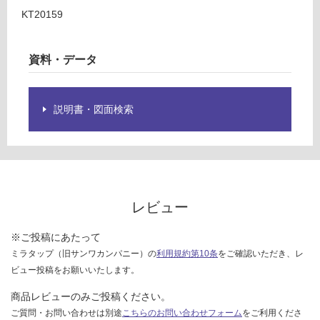
0/
様
KT20159
台
欄
を
ご
資料・データ
確
認
く
説明書・図面検索
だ
さ
い
対
応
し
レビュー
て
い
※ご投稿にあたって
な
ミラタップ（旧サンワカンパニー）の
利用規約第10条
をご確認いただき、レ
い
ビュー投稿をお願いいたします。
商品レビューのみご投稿ください。
ご質問・お問い合わせは別途
こちらのお問い合わせフォーム
をご利用くださ