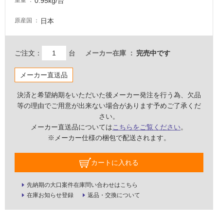
0.95kg/台
重量
い
な
日本
原産国
い
ご注文：
台
メーカー在庫
完売中です
屋
内
メーカー直送品
壁・
屋
決済と希望納期をいただいた後メーカー発注を行う為、欠品
等の理由でご用意が出来ない場合があります予めご了承くだ
外
さい。
壁・
メーカー直送品については
こちらをご覧ください
。
浴
※メーカー仕様の梱包で配送されます。
室
壁
カートに入れる
使
用
先納期の大口案件在庫問い合わせはこちら
在庫お知らせ登録
返品・交換について
可
能