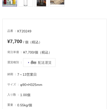
適
し
て
い
る
が
KT20249
品番
注
意
¥7,700
/ 個（税込）
が
必
¥7,700/個（税込）
発注単価
要
適
配送運賃
運賃種別
し
て
7～13営業日
納期
い
な
φ90×H325mm
サイズ
い
1.00個
入り数
屋
0.55kg/個
重量
内