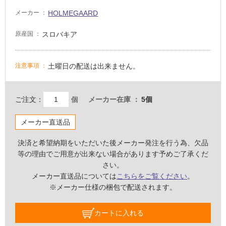
壁・
HOLMEGAARD
メーカー
屋
スロバキア
原産国
外
壁・
浴
土曜日の配送は出来ません。
注意事項
室
壁
ご注文：
個
メーカー在庫
5個
使
用
メーカー直送品
可
能
決済と希望納期をいただいた後メーカー発注を行う為、欠品
等の理由でご用意が出来ない場合があります予めご了承くだ
使
さい。
用
メーカー直送品については
こちらをご覧ください
。
可
※メーカー仕様の梱包で配送されます。
能
(寒
冷
カートに入れる
地