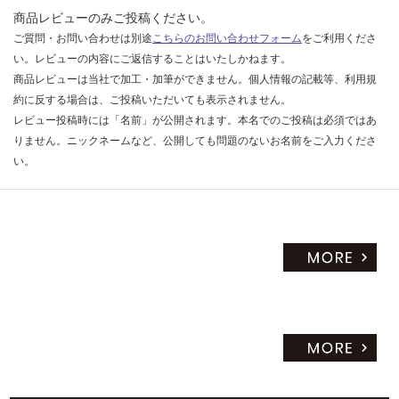
商品レビューのみご投稿ください。
だ
さ
ご質問・お問い合わせは別途
こちらのお問い合わせフォーム
をご利用くださ
い
い。レビューの内容にご返信することはいたしかねます。
商品レビューは当社で加工・加筆ができません。個人情報の記載等、利用規
対
約に反する場合は、ご投稿いただいても表示されません。
応
レビュー投稿時には「名前」が公開されます。本名でのご投稿は必須ではあ
し
りません。ニックネームなど、公開しても問題のないお名前をご入力くださ
て
い。
い
な
い