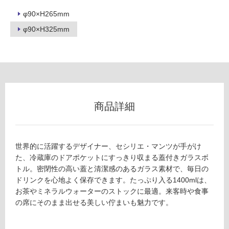
0
グ
2
φ90×H265mm
4
φ90×H325mm
9
土足・遮
H
音・床暖
O
L
対
M
応
E
し
G
て
商品詳細
A
い
A
る
R
対
世界的に活躍するデザイナー、セシリエ・マンツが手がけ
D
応
た、冷蔵庫のドアポケットにすっきり収まる蓋付きガラスボ
蓋
し
トル。密閉性の高い蓋と清潔感のあるガラス素材で、毎日の
付
て
ドリンクを心地よく保存できます。たっぷり入る1400mlは、
き
い
お茶やミネラルウォーターのストックに最適。来客時や食事
ボ
る
の席にそのまま出せる美しい佇まいも魅力です。
ト
が
ル
制
1