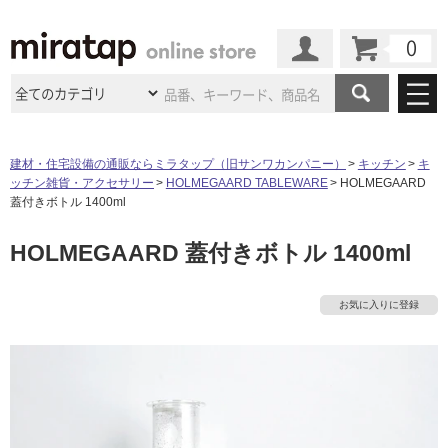
カート
マイページ
商品カテゴリ
建材・住宅設備の通販ならミラタップ（旧サンワカンパニー）
キッチン
キ
ッチン雑貨・アクセサリー
HOLMEGAARD TABLEWARE
HOLMEGAARD
施工事例
洗面所・水回り
タイル
蓋付きボトル 1400ml
ショールーム
タ
施工事例
法人案件納入事例
HOLMEGAARD 蓋付きボトル 1400ml
キッチン
浴室（風呂・
バスルー
ム）・
トイレ
ショールームの
ご案内
東京
ショールーム
イ
ミラタップ
のあるくらし
お客様訪問
インタビュー
ドア（扉）・
建具・玄関
お気に入りに登録
サポート
扉
エクステリア
（外構）
大阪
ショールーム
仙台
ショールーム
ル
店舗・施設事例
その他サービス
ご利用ガイド
初めての方へ
ウッドデッキ
フローリング・
床材
名古屋
ショールーム
京都
ショールーム
屋
ミラタップと
創る家
工事会社紹介
Coziコンシ
よくある質問
お問い合わせ
内
ASOLIE
ェルジュ
収納
インテリア・
家具
福岡
ショールーム
札幌スマート
ショールー
床・