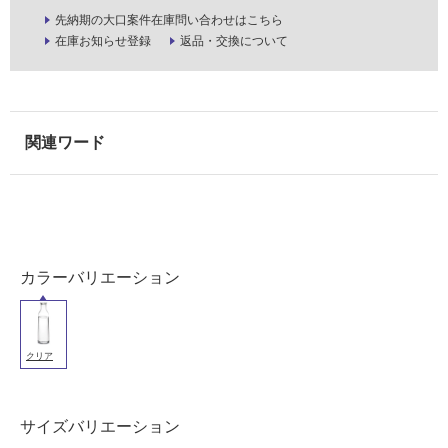
以
先納期の大口案件在庫問い合わせはこちら
外)
在庫お知らせ登録
返品・交換について
使
用
不
可
フ
ロ
カラーバリエーション
ー
クリア
リ
K
T
ン
サイズバリエーション
2