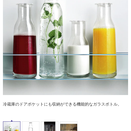
ム
修理お問い合わせ
クレーム公開
屋
自分らしい家づくり
最高のリノベ会社が
みつ
照明
ペット用品
横浜スマート
ショールー
外
SUVACO
かる
リノベりす
ム
ウェルビーみのお
HDC
説明書・図面検索
水まわり
3年保証
床・
BOX
内装用建材
パネル・壁材
浴
お役立ち情報
住まいの
スタイリング
室
ロートアイアン
天然石・石材
アイデア
床・
ミラタップ
チャンネル
駐
メンテナンス・
施工材
新商品
オンライン相談
車
場
非
常
に
適
し
冷蔵庫のドアポケットにも収納ができる機能的なガラスボトル。
て
い
る