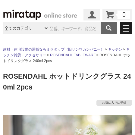
カート
マイページ
商品カテゴリ
建材・住宅設備の通販ならミラタップ（旧サンワカンパニー）
キッチン
キ
ッチン雑貨・アクセサリー
ROSENDAHL TABLEWARE
ROSENDAHL ホッ
施工事例
洗面所・水回り
タイル
トドリンクグラス 240ml 2pcs
ショールーム
タ
施工事例
法人案件納入事例
ROSENDAHL ホットドリンクグラス 24
キッチン
浴室（風呂・
バスルー
ム）・
トイレ
ショールームの
ご案内
東京
ショールーム
0ml 2pcs
イ
ミラタップ
のあるくらし
お客様訪問
インタビュー
ドア（扉）・
建具・玄関
サポート
扉
エクステリア
（外構）
大阪
ショールーム
仙台
ショールーム
ル
店舗・施設事例
お気に入りに登録
その他サービス
ご利用ガイド
初めての方へ
ウッドデッキ
フローリング・
床材
名古屋
ショールーム
京都
ショールーム
屋
ミラタップと
創る家
工事会社紹介
Coziコンシ
よくある質問
お問い合わせ
内
ASOLIE
ェルジュ
収納
インテリア・
家具
福岡
ショールーム
札幌スマート
ショールー
床・