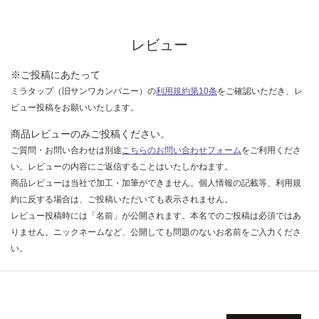
限
あ
運賃無
り
レビュー
料(離
の
島除
為
※ご投稿にあたって
く)
注
ミラタップ（旧サンワカンパニー）の
利用規約第10条
をご確認いただき、レ
意
ビュー投稿をお願いいたします。
が
運
必
賃
商品レビューのみご投稿ください。
要
合
ご質問・お問い合わせは別途
こちらのお問い合わせフォーム
をご利用くださ
※
計
い。レビューの内容にご返信することはいたしかねます。
商
:
商品レビューは当社で加工・加筆ができません。個人情報の記載等、利用規
品
¥0/
約に反する場合は、ご投稿いただいても表示されません。
仕
セ
レビュー投稿時には「名前」が公開されます。本名でのご投稿は必須ではあ
様
ッ
りません。ニックネームなど、公開しても問題のないお名前をご入力くださ
欄
ト
い。
を
ご
確
認
く