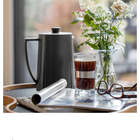
ム
修理お問い合わせ
クレーム公開
屋
自分らしい家づくり
最高のリノベ会社が
みつ
照明
ペット用品
横浜スマート
ショールー
外
SUVACO
かる
リノベりす
ム
ウェルビーみのお
HDC
説明書・図面検索
水まわり
3年保証
床・
BOX
内装用建材
パネル・壁材
浴
お役立ち情報
住まいの
スタイリング
室
ロートアイアン
天然石・石材
アイデア
床・
ミラタップ
チャンネル
駐
メンテナンス・
施工材
新商品
オンライン相談
車
場
非
常
に
適
し
て
い
る