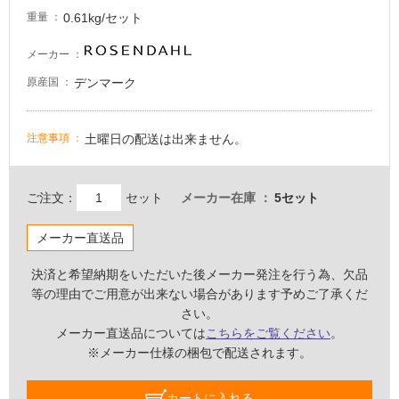
0.61kg/セット
壁・
重量
屋
メーカー
外
デンマーク
原産国
壁・
浴
室
土曜日の配送は出来ません。
注意事項
壁
使
ご注文：
セット
メーカー在庫
5セット
用
可
メーカー直送品
能
決済と希望納期をいただいた後メーカー発注を行う為、欠品
使
等の理由でご用意が出来ない場合があります予めご了承くだ
用
さい。
可
メーカー直送品については
こちらをご覧ください
。
能
※メーカー仕様の梱包で配送されます。
(寒
冷
地
カートに入れる