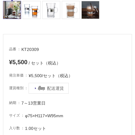
適
し
て
い
る
が
注
意
KT20309
品番
が
必
¥5,500
/ セット（税込）
要
¥5,500/セット（税込）
発注単価
適
し
配送運賃
運賃種別
て
い
7～13営業日
な
納期
い
φ75×H117×W95mm
サイズ
屋
1.00セット
入り数
内