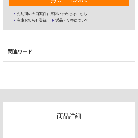
以
外)
先納期の大口案件在庫問い合わせはこちら
在庫お知らせ登録
返品・交換について
使
用
不
可
K
T
2
フ
0
3
ロ
0
9
ー
R
O
S
リ
商品詳細
E
N
ン
D