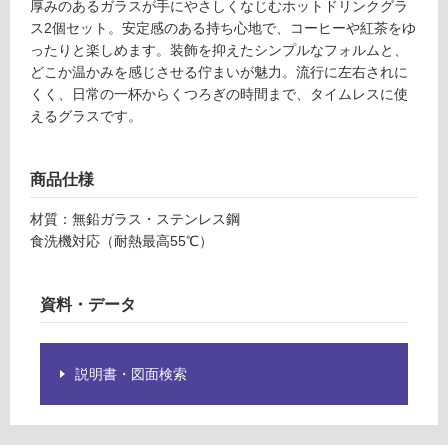
厚みのあるガラスが手にやさしくなじむホットドリンクグラ
A
グ
ス2個セット。安定感のある持ち心地で、コーヒーや紅茶をゆ
H
ったりと楽しめます。装飾を抑えたシンプルなフォルムと、
L
どこか温かみを感じさせる佇まいが魅力。流行に左右されに
ホ
土足・遮
くく、日常の一杯からくつろぎの時間まで、タイムレスに使
ッ
音・床暖
えるグラスです。
ト
対
ド
応
リ
商品仕様
し
ン
て
ク
材質：無鉛ガラス・ステンレス鋼
い
グ
食洗機対応（耐熱最高55℃）
る
ラ
ス
対
2
応
資料・データ
4
し
0
て
m
い
説明書・図面検索
l
る
2
が
p
制
cs