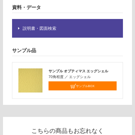
ル
注
資料・データ
意
運賃表
が
F
必
説明書・図面検索
要
運
※
賃
商
合
サンプル品
品
計
仕
:
様
¥1,
サンプル オプティマス エッグシェル
欄
14
70角程度
／
エッグシェル
を
0/
ご
サンプルBOX
個
確
認
く
だ
さ
い
こちらの商品もお忘れなく
対