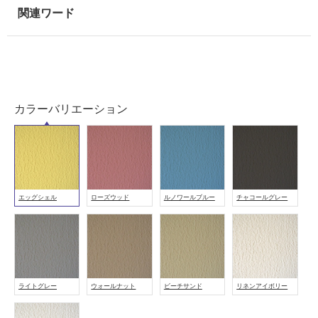
が
注
意
が
必
要
カラーバリエーション
適
し
て
い
な
い
エッグシェル
ローズウッド
ルノワールブルー
チャコールグレー
屋
内
壁・
屋
ライトグレー
ウォールナット
ビーチサンド
リネンアイボリー
外