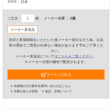
浴
日本
原産国
室
床・
ご注文：
個
メーカー在庫
2個
駐
車
メーカー直送品
場
決済と希望納期をいただいた後メーカー発注を行う為、欠品
非
等の理由でご用意が出来ない場合があります予めご了承くだ
常
さい。
に
メーカー直送品については
こちらをご覧ください
。
適
※メーカー仕様の梱包で配送されます。
し
て
い
カートに入れる
る
先納期の大口案件在庫問い合わせはこちら
適
在庫お知らせ登録
返品・交換について
し
て
い
る