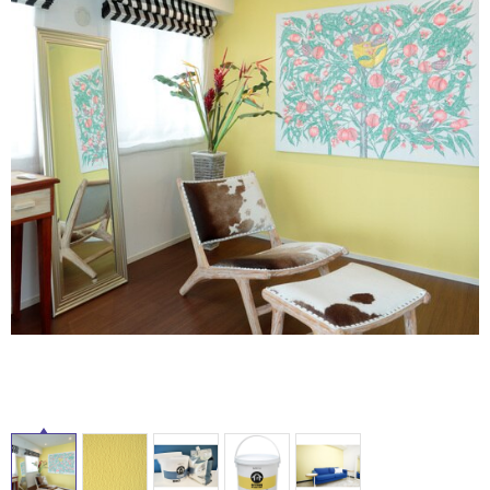
ム
修理お問い合わせ
クレーム公開
自分らしい家づくり
最高のリノベ会社が
みつ
照明
ペット用品
横浜スマート
ショールー
SUVACO
かる
リノベりす
ム
ウェルビーみのお
HDC
説明書・図面検索
水まわり
3年保証
BOX
内装用建材
パネル・壁材
お役立ち情報
住まいの
スタイリング
ロートアイアン
天然石・石材
アイデア
ミラタップ
チャンネル
メンテナンス・
施工材
新商品
オンライン相談