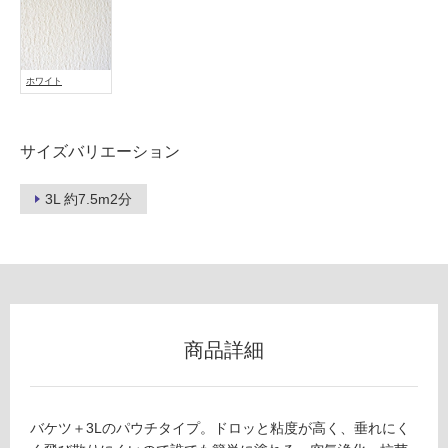
壁・
浴
室
壁
ホワイト
使
用
サイズバリエーション
可
能
3L 約7.5m2分
使
用
可
能
(寒
冷
地
商品詳細
以
外)
使
バケツ＋3Lのパウチタイプ。ドロッと粘度が高く、垂れにく
用