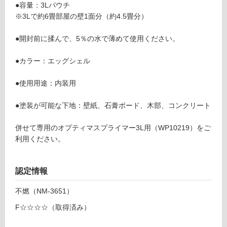
音・床暖
●容量：3Lパウチ
0
※3Lで約6畳部屋の壁1面分（約4.5畳分）
1
対
2
応
●開封前に揉んで、5％の水で薄めて使用ください。
9
し
オ
て
●カラー：エッグシェル
プ
い
テ
る
●使用用途：内装用
ィ
対
マ
応
●塗装が可能な下地：壁紙、石膏ボード、木部、コンクリート
ス
し
3
て
併せて専用のオプティマスプライマー3L用（WP10219）をご
L
い
利用ください。
パ
る
ウ
が
チ
制
認定情報
エ
限
ッ
不燃（NM-3651）
あ
グ
り
シ
F☆☆☆☆（取得済み）
の
ェ
為