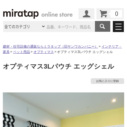
カート
マイページ
商品カテゴリ
建材・住宅設備の通販ならミラタップ（旧サンワカンパニー）
インテリア・
家具
ペット用品
オプティマス
オプティマス3Lパウチ エッグシェル
施工事例
洗面所・水回り
タイル
オプティマス3Lパウチ エッグシェル
ショールーム
施工事例
法人案件納入事例
キッチン
浴室（風呂・
バスルー
ム）・
トイレ
ショールームの
ご案内
東京
ショールーム
お気に入りに登録
ミラタップ
のあるくらし
お客様訪問
インタビュー
ドア（扉）・
建具・玄関
サポート
扉
エクステリア
（外構）
大阪
ショールーム
仙台
ショールーム
店舗・施設事例
その他サービス
ご利用ガイド
初めての方へ
ウッドデッキ
フローリング・
床材
名古屋
ショールーム
京都
ショールーム
ミラタップと
創る家
工事会社紹介
Coziコンシ
よくある質問
お問い合わせ
ASOLIE
ェルジュ
収納
インテリア・
家具
福岡
ショールーム
札幌スマート
ショールー