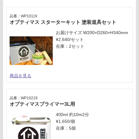
応
し
品番：WP10119
て
オプティマス スターターキット 塗装道具セット
い
お届けサイズ:W200×D260×H340mm
な
¥2,640/セット
い
在庫：2セット
商品を見る
品番：WP10219
オプティマスプライマー3L用
400ml 約10m2分
¥1,650/個
在庫：5個