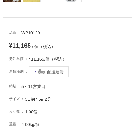
WP10129
品番
タ
¥11,165
/ 個（税込）
イ
¥11,165/個（税込）
発注単価
ル
配送運賃
運賃種別
5～11営業日
納期
屋
内
3L 約7.5m2分
サイズ
床・
屋
1.00個
入り数
外
4.00kg/個
重量
床・