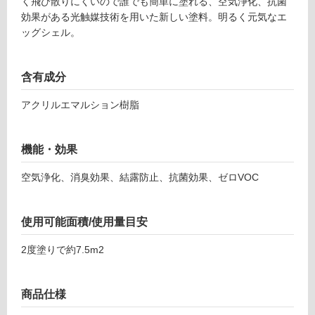
く飛び散りにくいので誰でも簡単に塗れる、空気浄化、抗菌
不
効果がある光触媒技術を用いた新しい塗料。明るく元気なエ
可
ッグシェル。
含有成分
フ
アクリルエマルション樹脂
ロ
機能・効果
ー
空気浄化、消臭効果、結露防止、抗菌効果、ゼロVOC
リ
使用可能面積/使用量目安
ン
2度塗りで約7.5m2
グ
W
P
商品仕様
土足・遮
1