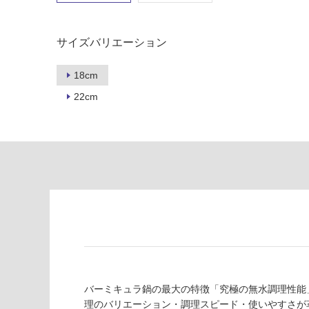
の
必
為
要
注
サイズバリエーション
適
意
し
が
18cm
て
必
い
22cm
要
な
※
い
商
屋内壁・屋外
品
壁・浴室壁
仕
様
使用可
欄
能
を
ご
使用可
確
能
認
(寒冷地
く
以外)
だ
K
バーミキュラ鍋の最大の特徴「究極の無水調理性能
さ
T
理のバリエーション・調理スピード・使いやすさが
使用不