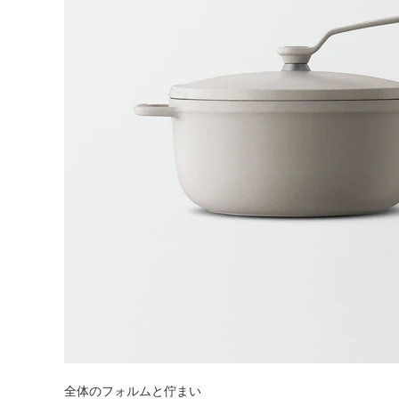
タイル
フローリ
ング
屋内床・
全体のフォルムと佇まい
屋外床・