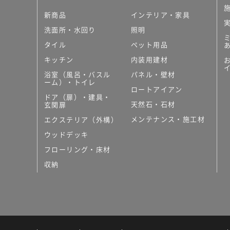
新商品
インテリア・家具
洗面所・水回り
照明
タイル
ペット用品
キッチン
内装用建材
浴室（風呂・バスル
パネル・壁材
ーム）・トイレ
ロートアイアン
ドア（扉）・建具・
天然石・石材
玄関扉
メンテナンス・施工材
エクステリア（外構）
ウッドデッキ
フローリング・床材
収納