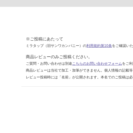
8
c
m
マ
ッ
ト
※ご投稿にあたって
リ
ミラタップ（旧サンワカンパニー）の
利用規約第10条
をご確認い
ネ
ン
商品レビューのみご投稿ください。
ベ
ご質問・お問い合わせは別途
こちらのお問い合わせフォーム
をご利
ー
商品レビューは当社で加工・加筆ができません。個人情報の記載等
ジ
レビュー投稿時には「名前」が公開されます。本名でのご投稿は必
ュ
運賃表
Y
運
賃
合