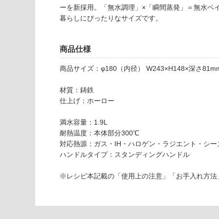
い
2
ーを新採用。「無水調理」×「瞬間蒸発」＝無水ベ
可
0
暮らしにぴったりなサイズです。
対
4
応
0
し
商品仕様
9
て
バ
い
商品サイズ：φ180（内径） W243×H148×深さ81m
ー
な
ミ
い
材質：鋳鉄
キ
仕上げ：ホーロー
ュ
ラ
満水容量：1.9L
オ
耐熱温度：本体部分300℃
ー
対応熱源：ガス・IH・ハロゲン・ラジエント・シー
ブ
ハンドルタイプ：スタンディングハンドル
ン
ポ
※レシピ本記載の「使用上の注意」「お手入れ方法
ッ
ト
2
1