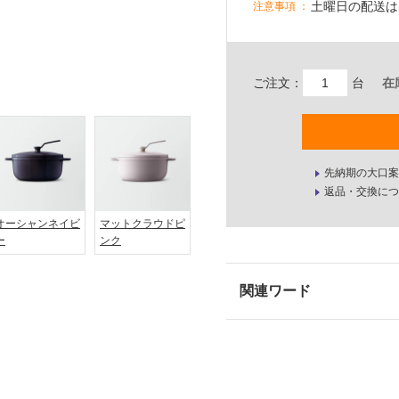
土曜日の配送は
注意事項
ご注文：
台
在
先納期の大口案
返品・交換につ
オーシャンネイビ
マットクラウドピ
ー
ンク