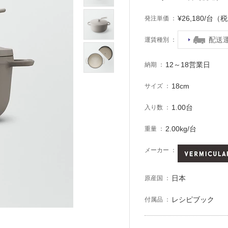
¥26,180/台（
発注単価
配送
運賃種別
12～18営業日
納期
18cm
サイズ
1.00台
入り数
2.00kg/台
重量
メーカー
日本
原産国
レシピブック
付属品