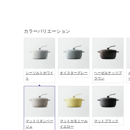
土足・遮
浴室床・
音・床暖
駐車場
対
非
応
常
カラーバリエーション
し
に
て
適
い
し
る
て
い
対
る
応
シーソルトホワイ
オイスターグレー
ヘーゼルナッツブ
し
適
ト
ラウン
て
し
い
て
る
い
が
る
制
が
限
注
あ
マットリネンベー
マットカモミール
マットブラック
意
ジュ
イエロー
り
が