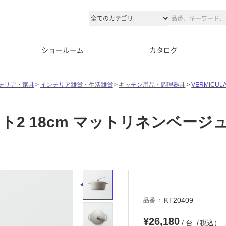
ショールーム
カタログ
テリア・家具
インテリア雑貨・生活雑貨
キッチン用品・調理器具
VERMIC
2 18cm マットリネンベージ
KT20409
品番
¥26,180
/ 台（税込）