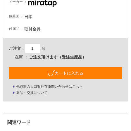
メーカー
し
て
い
日本
原産国
る
取付金具
付属品
が
注
意
ご注文：
台
が
必
在庫
ご注文頂けます（受注生産品）
要
適
カートに入れる
し
て
先納期の大口案件在庫問い合わせはこちら
い
返品・交換について
な
い
屋
内