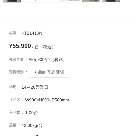
屋
外
床・
浴
KT21419N
品番
室
床・
¥55,900
/ 台（税込）
駐
車
¥55,900/台（税込）
発注単価
場
配送運賃
運賃種別
非
常
14～20営業日
納期
に
適
W900×H690×D500mm
サイズ
し
て
1.00台
入り数
い
る
42.00kg/台
重量
適