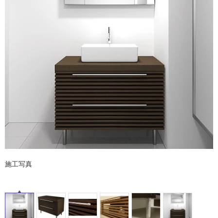
ム
修理お問い合わせ
クレーム公開
自分らしい家づくり
最高のリノベ会社が
みつ
照明
ペット用品
横浜スマート
ショールー
SUVACO
かる
リノベりす
ム
ウェルビーみのお
HDC
説明書・図面検索
水まわり
3年保証
BOX
内装用建材
パネル・壁材
お役立ち情報
住まいの
スタイリング
ロートアイアン
天然石・石材
アイデア
ミラタップ
チャンネル
メンテナンス・
施工材
新商品
オンライン相談
タ
イ
ル
施工写真
屋
内
床・