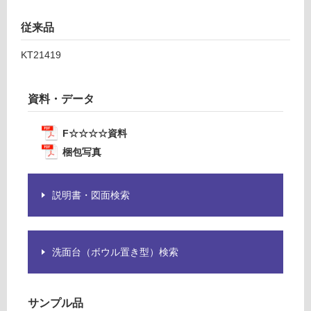
0
あ
ダ
り
従来品
ー
の
ク
KT21419
為
注
運賃表
意
C
資料・データ
が
必
運
F☆☆☆☆資料
要
賃
※
梱包写真
合
商
計
品
:
仕
説明書・図面検索
¥6,
様
33
欄
0/
を
台
洗面台（ボウル置き型）検索
ご
確
認
く
サンプル品