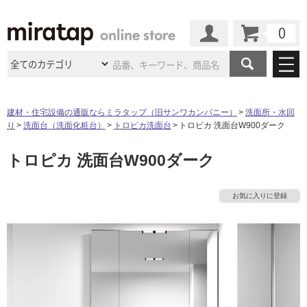
カート
マイページ
商品カテゴリ
建材・住宅設備の通販ならミラタップ（旧サンワカンパニー）
洗面所・水回
り
洗面台（洗面化粧台）
トロピカ洗面台
トロピカ 洗面台W900ダーク
施工事例
洗面所・水回り
タイル
トロピカ 洗面台W900ダーク
ショールーム
施工事例
法人案件納入事例
キッチン
浴室（風呂・
バスルー
ム）・
トイレ
ショールームの
ご案内
東京
ショールーム
お気に入りに登録
ミラタップ
のあるくらし
お客様訪問
インタビュー
ドア（扉）・
建具・玄関
サポート
扉
エクステリア
（外構）
大阪
ショールーム
仙台
ショールーム
店舗・施設事例
その他サービス
ご利用ガイド
初めての方へ
ウッドデッキ
フローリング・
床材
名古屋
ショールーム
京都
ショールーム
ミラタップと
創る家
工事会社紹介
Coziコンシ
よくある質問
お問い合わせ
ASOLIE
ェルジュ
収納
インテリア・
家具
福岡
ショールーム
札幌スマート
ショールー