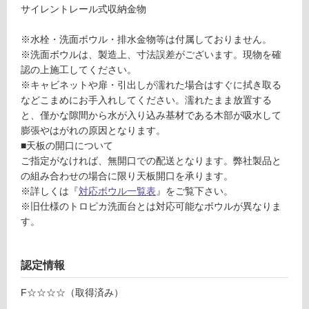
グ
サイレントレール式収納金物
K
※水栓・洗面ボウル・排水金物等は付属しておりません。
土足・遮
T
※洗面ボウルは、製造上、寸法誤差がございます。現物を確
音・床暖
2
認の上施工してください。
1
※キャビネットや扉・引出しが濡れた場合はすぐに拭き取る
対
4
などこまめにお手入れしてください。濡れたまま放置する
応
1
と、僅かな隙間から水が入り込み基材である木部が吸水して
し
9
膨張やはがれの原因となります。
て
N
■天板の開口について
い
ト
ご指定がなければ、無開口での配送となります。弊社製品と
る
ロ
の組み合わせの場合に限り天板開口を承ります。
対
ピ
※詳しくは『
対応ボウル一覧表
』をご覧下さい。
応
カ
※旧仕様のトロピカ洗面台とは対応可能なボウルが異なりま
し
洗
す。
て
面
い
台
る
W
認定情報
が
9
制
F☆☆☆☆（取得済み）
0
限