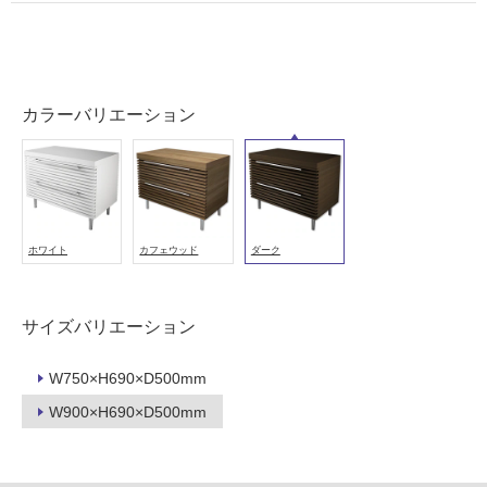
壁・
屋
外
壁・
カラーバリエーション
浴
室
壁
使
用
ホワイト
カフェウッド
ダーク
可
能
使
サイズバリエーション
用
可
W750×H690×D500mm
能
W900×H690×D500mm
(寒
冷
地