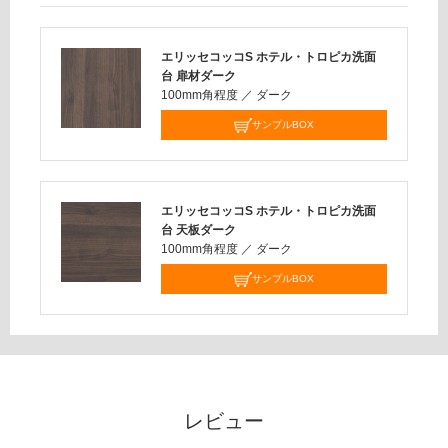
だ
さ
い
エリッセコッコS ホテル・トロピカ洗面
台 扉材ダーク
対
100mm角程度
／
ダーク
応
サンプルBOX
し
て
い
な
エリッセコッコS ホテル・トロピカ洗面
い
台 天板ダーク
100mm角程度
／
ダーク
サンプルBOX
レビュー