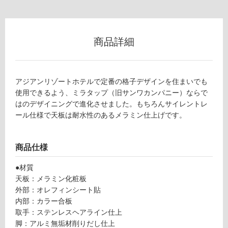
以
外)
使
商品詳細
用
不
可
アジアンリゾートホテルで定番の格子デザインを住まいでも
使用できるよう、ミラタップ（旧サンワカンパニー）ならで
はのデザイニングで進化させました。もちろんサイレントレ
フ
ール仕様で天板は耐水性のあるメラミン仕上げです。
ロ
商品仕様
ー
●材質
天板：メラミン化粧板
リ
外部：オレフィンシート貼
内部：カラー合板
ン
取手：ステンレスヘアライン仕上
脚：アルミ無垢材削りだし仕上