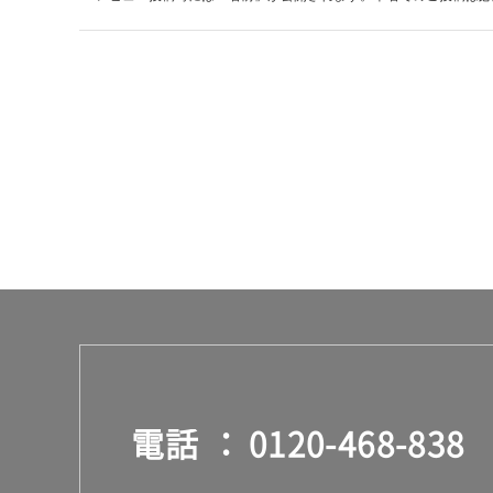
運賃無
料(離
島除
く)
運
賃
合
計
:
¥0/
台
電話
0120-468-838