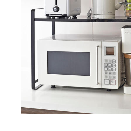
タイル
フローリ
ング
屋内床・
屋外床・
土足・遮
浴室床・
音・床暖
駐車場
対
非
応
常
し
に