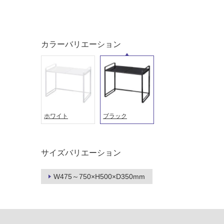
て
適
い
し
る
て
い
対
カラーバリエーション
る
応
し
適
て
し
い
て
る
い
が
る
ホワイト
ブラック
制
が
限
注
あ
意
サイズバリエーション
り
が
の
必
為
W475～750×H500×D350mm
要
注
適
意
し
が
て
必