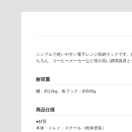
い
要
な
※
い
商
屋内壁・屋外
品
壁・浴室壁
仕
様
使用可
欄
能
を
シンプルで使いやすい電子レンジ収納ラックです。約
ご
ちろん、コーヒーメーカーなど背の高い調理器具と
使用可
確
能
認
(寒冷地
く
耐荷重
以外)
だ
さ
棚：約12kg、各フック：約500g
使用不
い
可
対
商品仕様
応
し
●材質
て
本体・トレイ：スチール（粉体塗装）
い