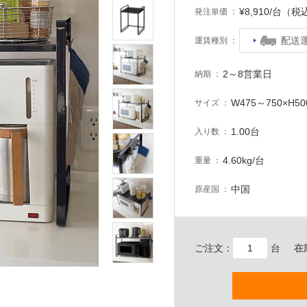
¥8,910/台（税
発注単価
配送
運賃種別
2～8営業日
納期
W475～750×H50
サイズ
1.00台
入り数
4.60kg/台
重量
中国
原産国
ご注文：
台
在