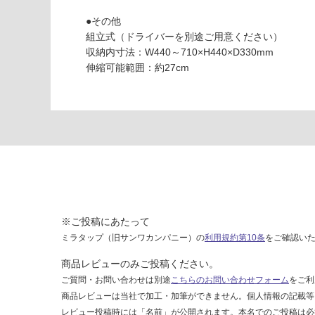
K
な
●その他
T
い
組立式（ドライバーを別途ご用意ください）
2
収納内寸法：W440～710×H440×D330mm
2
伸縮可能範囲：約27cm
0
1
9
伸
縮
レ
ン
ジ
ラ
ッ
※ご投稿にあたって
ク
ミラタップ（旧サンワカンパニー）の
利用規約第10条
をご確認い
ブ
ラ
商品レビューのみご投稿ください。
ッ
ご質問・お問い合わせは別途
こちらのお問い合わせフォーム
をご利
ク
商品レビューは当社で加工・加筆ができません。個人情報の記載等
レビュー投稿時には「名前」が公開されます。本名でのご投稿は必