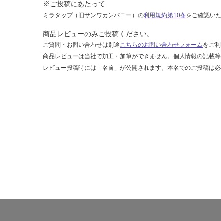
※ご投稿にあたって
別
ミラタップ（旧サンワカンパニー）の
利用規約第10条
をご確認い
ブ
ラ
商品レビューのみご投稿ください。
ッ
ご質問・お問い合わせは別途
こちらのお問い合わせフォーム
をご利
ク
商品レビューは当社で加工・加筆ができません。個人情報の記載等
レビュー投稿時には「名前」が公開されます。本名でのご投稿は必
運賃無
料(離
島除
く)
運
賃
合
計
:
¥0/
台