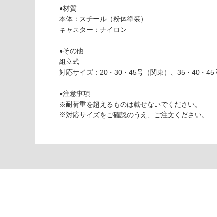
●材質
K
し
本体：スチール（粉体塗装）
T
て
キャスター：ナイロン
2
い
2
な
●その他
0
い
組立式
9
対応サイズ：20・30・45号（関東）、35・40・4
9
目
●注意事項
隠
※耐荷重を超えるものは載せないでください。
し
※対応サイズをご確認のうえ、ご注文ください。
分
別
ダ
ス
ト
ワ
ゴ
ン
2
分