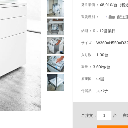
¥8,910/台（税
発注単価
配送
運賃種別
6～12営業日
納期
W360×H550×D3
サイズ
1.00台
入り数
3.60kg/台
重量
中国
原産国
スパナ
付属品
ご注文：
台
在