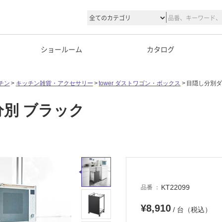
ショールーム
カタログ
チン
キッチン雑貨・アクセサリー
tower ダストワゴン・ボックス
目隠し分別ダ
別 ブラック
KT22099
品番
¥8,910
/ 台（税込）