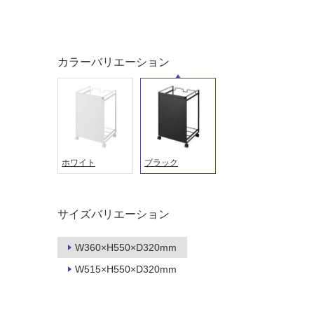
対
非
応
常
し
に
て
適
カラーバリエーション
い
し
る
て
い
対
る
応
し
適
て
し
ホワイト
ブラック
い
て
る
い
が
る
サイズバリエーション
制
が
限
注
W360×H550×D320mm
あ
意
り
が
W515×H550×D320mm
の
必
為
要
注