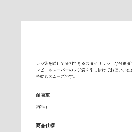
適
意
し
が
て
必
い
要
な
※
い
商
屋内壁・屋外
品
壁・浴室壁
仕
様
使用可
レジ袋を隠して分別できるスタイリッシュな分別ダ
欄
能
ンビニやスーパーのレジ袋を引っ掛けてお使いいた
を
移動もスムーズです。
ご
使用可
確
能
認
耐荷重
(寒冷地
く
以外)
だ
約2kg
さ
使用不
い
可
対
商品仕様
応