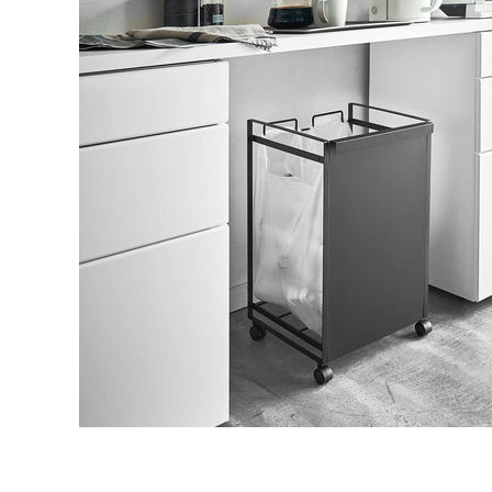
タイル
フローリ
ング
屋内床・
屋外床・
土足・遮
浴室床・
音・床暖
駐車場