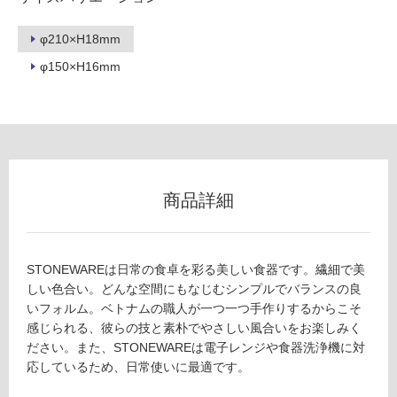
ー
ロ
コ
φ210×H18mm
イ
ー
ズ
φ150×H16mm
×
リ
ブ
ル
ン
ー
運賃表
グ
商品詳細
Y
K
土足・遮
T
音・床暖
2
STONEWAREは日常の食卓を彩る美しい食器です。繊細で美
4
対
しい色合い。どんな空間にもなじむシンプルでバランスの良
1
応
いフォルム。ベトナムの職人が一つ一つ手作りするからこそ
8
し
感じられる、彼らの技と素朴でやさしい風合いをお楽しみく
9
て
ださい。また、STONEWAREは電子レンジや食器洗浄機に対
A
い
応しているため、日常使いに最適です。
P
る