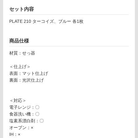
L
対
A
セット内容
応
T
し
E
PLATE 210 ターコイズ、ブルー 各1枚
て
2
い
1
る
商品仕様
0
が
タ
制
材質：せっ器
ー
限
コ
あ
＜仕上げ＞
イ
り
表面：マット仕上げ
ズ
の
裏面：光沢仕上げ
為
運賃無
注
料(離
意
＜対応＞
島除
が
電子レンジ：〇
く)
必
食器洗い機：〇
K
要
塩素系漂白剤：〇
T
※
オーブン：×
2
商
IH：×
4