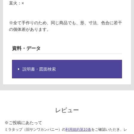
品
直火：×
1
仕
9
様
9
欄
※全て手作りのため、同じ商品でも、形、寸法、色合に若干
A
を
の個体差があります。
P
ご
L
確
A
資料・データ
認
T
く
E
だ
2
さ
説明書・図面検索
1
い
0
対
ブ
応
ル
し
ー
て
レビュー
い
運賃無
な
料(離
※ご投稿にあたって
い
島除
ミラタップ（旧サンワカンパニー）の
利用規約第10条
をご確認いただき、レ
く)