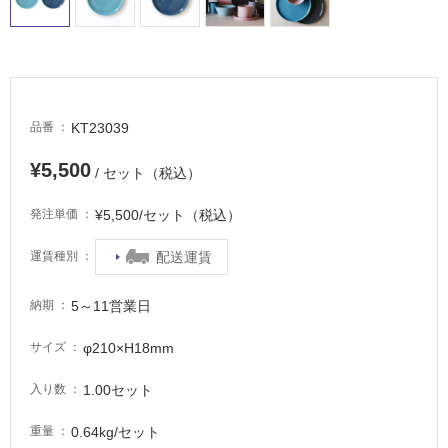
非
常
に
適
し
て
KT23039
品番
い
る
¥5,500
/ セット（税込）
適
し
¥5,500/セット（税込）
発注単価
て
い
配送運賃
運賃種別
る
が
5～11営業日
納期
注
意
φ210×H18mm
サイズ
が
必
1.00セット
入り数
要
0.64kg/セット
重量
適