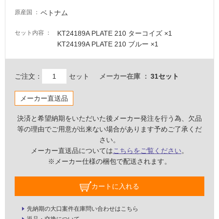
し
ベトナム
原産国
て
い
KT24189A PLATE 210 ターコイズ ×1
セット内容
な
KT24199A PLATE 210 ブルー ×1
い
屋
ご注文：
セット
メーカー在庫
31セット
内
メーカー直送品
壁・
屋
決済と希望納期をいただいた後メーカー発注を行う為、欠品
外
等の理由でご用意が出来ない場合があります予めご了承くだ
壁・
さい。
メーカー直送品については
こちらをご覧ください
。
浴
※メーカー仕様の梱包で配送されます。
室
壁
カートに入れる
使
用
先納期の大口案件在庫問い合わせはこちら
可
返品・交換について