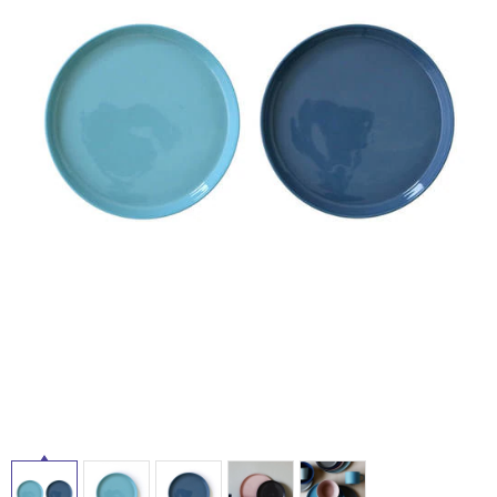
ム
修理お問い合わせ
クレーム公開
イ
自分らしい家づくり
最高のリノベ会社が
みつ
照明
ペット用品
横浜スマート
ショールー
SUVACO
かる
リノベりす
ム
ウェルビーみのお
HDC
説明書・図面検索
水まわり
3年保証
ル
BOX
内装用建材
パネル・壁材
お役立ち情報
住まいの
スタイリング
屋
ロートアイアン
天然石・石材
アイデア
内
ミラタップ
チャンネル
床・
メンテナンス・
施工材
新商品
オンライン相談
屋
外
床・
浴
室
床・
駐
車
場