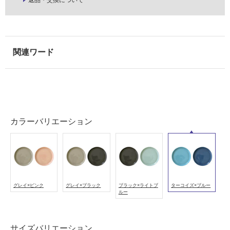
能
使
用
可
K
能
T
(寒
2
冷
3
地
0
以
3
外)
9
カラーバリエーション
P
使
L
用
A
不
T
可
E
グレイ×ピンク
グレイ×ブラック
ブラック×ライトブ
ターコイズ×ブルー
2
ルー
1
0
フ
タ
サイズバリエーション