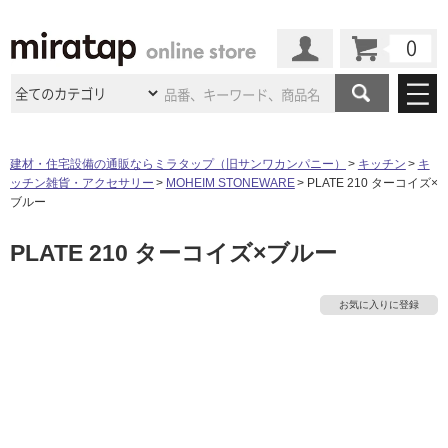
カート
マイページ
商品カテゴリ
建材・住宅設備の通販ならミラタップ（旧サンワカンパニー）
キッチン
キ
ッチン雑貨・アクセサリー
MOHEIM STONEWARE
PLATE 210 ターコイズ×
施工事例
洗面所・水回り
タイル
ブルー
ショールーム
施工事例
法人案件納入事例
PLATE 210 ターコイズ×ブルー
キッチン
浴室（風呂・
バスルー
ム）・
トイレ
ショールームの
ご案内
東京
ショールーム
ミラタップ
のあるくらし
お客様訪問
インタビュー
ドア（扉）・
建具・玄関
お気に入りに登録
サポート
扉
エクステリア
（外構）
大阪
ショールーム
仙台
ショールーム
店舗・施設事例
その他サービス
ご利用ガイド
初めての方へ
ウッドデッキ
フローリング・
床材
名古屋
ショールーム
京都
ショールーム
ミラタップと
創る家
工事会社紹介
Coziコンシ
よくある質問
お問い合わせ
タ
ASOLIE
ェルジュ
収納
インテリア・
家具
福岡
ショールーム
札幌スマート
ショールー