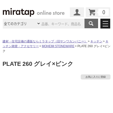
カート
マイページ
商品カテゴリ
建材・住宅設備の通販ならミラタップ（旧サンワカンパニー）
キッチン
キ
ッチン雑貨・アクセサリー
MOHEIM STONEWARE
PLATE 260 グレイ×ピン
施工事例
洗面所・水回り
タイル
ク
ショールーム
施工事例
法人案件納入事例
PLATE 260 グレイ×ピンク
キッチン
浴室（風呂・
バスルー
ム）・
トイレ
ショールームの
ご案内
東京
ショールーム
ミラタップ
のあるくらし
お客様訪問
インタビュー
ドア（扉）・
建具・玄関
お気に入りに登録
サポート
扉
エクステリア
（外構）
大阪
ショールーム
仙台
ショールーム
店舗・施設事例
その他サービス
ご利用ガイド
初めての方へ
ウッドデッキ
フローリング・
床材
名古屋
ショールーム
京都
ショールーム
タ
ミラタップと
創る家
工事会社紹介
Coziコンシ
よくある質問
お問い合わせ
ASOLIE
ェルジュ
収納
インテリア・
家具
福岡
ショールーム
札幌スマート
ショールー