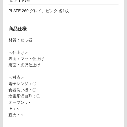
応
L
し
PLATE 260 グレイ、ピンク 各1枚
A
て
T
い
E
る
商品仕様
2
が
6
材質：せっ器
制
0
限
グ
＜仕上げ＞
あ
レ
表面：マット仕上げ
り
イ
裏面：光沢仕上げ
の
為
運賃無
＜対応＞
注
料(離
電子レンジ：〇
意
島除
食器洗い機：〇
が
く)
塩素系漂白剤：〇
必
K
オーブン：×
要
T
IH：×
※
2
直火：×
商
4
品
1