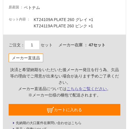
て
ベトナム
原産国
い
な
KT24109A PLATE 260 グレイ ×1
セット内容
い
KT24119A PLATE 260 ピンク ×1
屋
内
ご注文：
セット
メーカー在庫
47セット
壁・
メーカー直送品
屋
外
決済と希望納期をいただいた後メーカー発注を行う為、欠品
壁・
等の理由でご用意が出来ない場合があります予めご了承くだ
浴
さい。
メーカー直送品については
こちらをご覧ください
。
室
※メーカー仕様の梱包で配送されます。
壁
使
カートに入れる
用
可
先納期の大口案件在庫問い合わせはこちら
能
返品・交換について