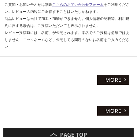
ご質問・お問い合わせは別途
こちらのお問い合わせフォーム
をご利用くださ
運
賃
い。レビューの内容にご返信することはいたしかねます。
合
商品レビューは当社で加工・加筆ができません。個人情報の記載等、利用規
計
約に反する場合は、ご投稿いただいても表示されません。
:
レビュー投稿時には「名前」が公開されます。本名でのご投稿は必須ではあ
¥0/
りません。ニックネームなど、公開しても問題のないお名前をご入力くださ
セ
い。
ッ
ト