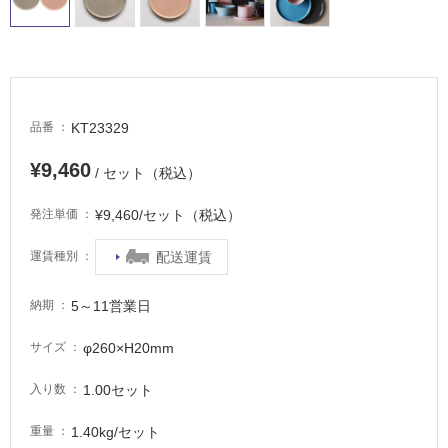
に
適
し
て
い
KT23329
品番
る
適
¥9,460
/ セット（税込）
し
て
¥9,460/セット（税込）
発注単価
い
る
配送運賃
運賃種別
が
注
5～11営業日
納期
意
が
φ260×H20mm
サイズ
必
要
1.00セット
入り数
適
1.40kg/セット
重量
し