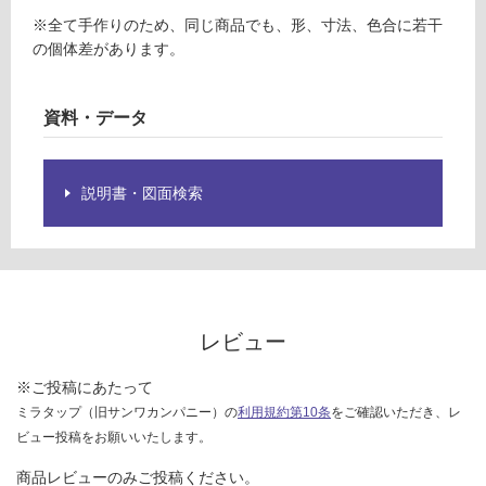
仕
1
※全て手作りのため、同じ商品でも、形、寸法、色合に若干
様
9
の個体差があります。
欄
A
を
P
ご
L
資料・データ
確
A
認
T
く
E
説明書・図面検索
だ
2
さ
6
い
0
対
ピ
応
ン
し
ク
レビュー
て
い
運賃無
※ご投稿にあたって
な
料(離
ミラタップ（旧サンワカンパニー）の
利用規約第10条
をご確認いただき、レ
い
島除
ビュー投稿をお願いいたします。
く)
商品レビューのみご投稿ください。