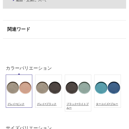
使
用
可
能
(寒
K
冷
T
地
2
以
3
外)
3
2
使
カラーバリエーション
9
用
P
不
L
可
A
T
E
グレイ×ピンク
グレイ×ブラック
ブラック×ライトブ
ターコイズ×ブルー
ルー
2
フ
6
0
ロ
サイズバリエーション