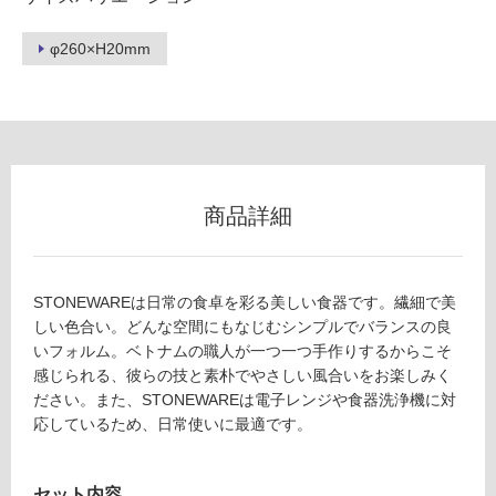
グ
レ
ー
イ
φ260×H20mm
×
リ
ピ
ン
ン
ク
運賃無
グ
商品詳細
料(離
島除
土足・遮
く)
音・床暖
K
STONEWAREは日常の食卓を彩る美しい食器です。繊細で美
T
しい色合い。どんな空間にもなじむシンプルでバランスの良
対
2
いフォルム。ベトナムの職人が一つ一つ手作りするからこそ
応
4
感じられる、彼らの技と素朴でやさしい風合いをお楽しみく
し
1
ださい。また、STONEWAREは電子レンジや食器洗浄機に対
て
0
応しているため、日常使いに最適です。
い
9
る
A
対
P
セット内容