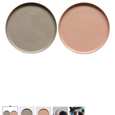
イ
ム
修理お問い合わせ
クレーム公開
自分らしい家づくり
最高のリノベ会社が
みつ
照明
ペット用品
横浜スマート
ショールー
ル
SUVACO
かる
リノベりす
ム
ウェルビーみのお
HDC
説明書・図面検索
水まわり
3年保証
BOX
内装用建材
パネル・壁材
屋
お役立ち情報
住まいの
スタイリング
内
ロートアイアン
天然石・石材
アイデア
床・
ミラタップ
チャンネル
屋
メンテナンス・
施工材
新商品
オンライン相談
外
床・
浴
室
床・
駐
車
場
非
常