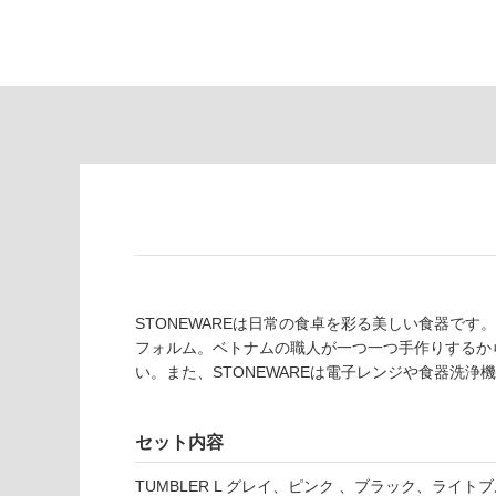
あ
意
り
が
の
必
為
要
注
適
意
し
が
て
必
い
要
な
※
い
商
屋内壁・屋外
品
壁・浴室壁
仕
様
STONEWAREは日常の食卓を彩る美しい食器で
使用可
欄
フォルム。ベトナムの職人が一つ一つ手作りするか
能
を
い。また、STONEWAREは電子レンジや食器洗
K
ご
T
使用可
確
2
能
認
セット内容
3
(寒冷地
く
4
TUMBLER L グレイ、ピンク 、ブラック、ライトブ
以外)
だ