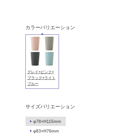
屋内床・
屋外床・
土足・遮
浴室床・
音・床暖
駐車場
カラーバリエーション
対
非
応
常
し
に
て
適
い
し
る
て
グレイ×ピンク×
い
対
ブラック×ライト
る
ブルー
応
し
適
て
し
い
て
サイズバリエーション
る
い
が
る
φ78×H115mm
制
が
φ83×H76mm
限
注