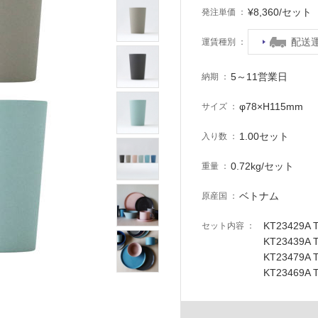
¥8,360/セッ
発注単価
配送
運賃種別
5～11営業日
納期
φ78×H115mm
サイズ
1.00セット
入り数
0.72kg/セット
重量
ベトナム
原産国
KT23429A
セット内容
KT23439A
KT23479A
KT23469A