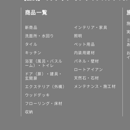
L
商品一覧
ピ
ン
ク
新商品
インテリア・家具
洗面所・水回り
照明
運賃無
タイル
ペット用品
料(離
島除
キッチン
内装用建材
く)
浴室（風呂・バスル
パネル・壁材
ーム）・トイレ
K
ロートアイアン
T
ドア（扉）・建具・
天然石・石材
玄関扉
2
3
メンテナンス・施工材
エクステリア（外構）
4
ウッドデッキ
7
フローリング・床材
9
A
収納
T
U
M