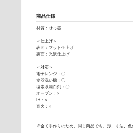
2
さ
使用不
9
い
可
商品仕様
T
対
U
応
材質：せっ器
M
し
B
て
＜仕上げ＞
L
い
表面：マット仕上げ
E
な
裏面：光沢仕上げ
R
い
L
＜対応＞
4
電子レンジ：〇
c
食器洗い機：〇
ol
塩素系漂白剤：〇
o
オーブン：×
r
IH：×
s
直火：×
et
運賃無
※全て手作りのため、同じ商品でも、形、寸法、色
料(離