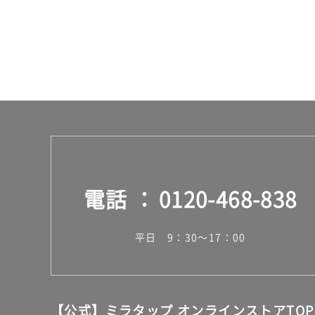
イ
運賃無
料(離
島除
く)
K
T
2
3
4
3
電話
0120-468-838
9
A
T
平日 9：30～17：00
U
M
B
L
E
【公式】ミラタップ オンラインストアTOP
R