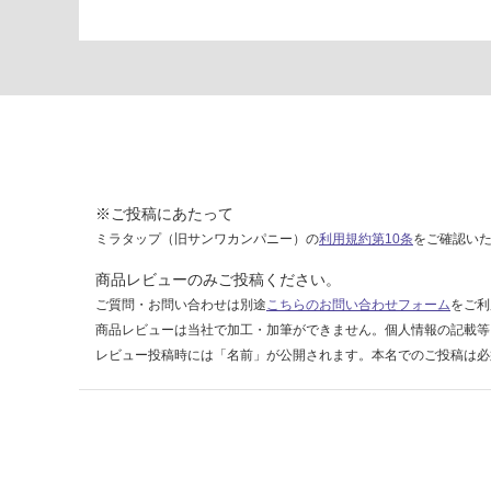
島除
く)
K
T
2
3
4
2
9
※ご投稿にあたって
A
ミラタップ（旧サンワカンパニー）の
利用規約第10条
をご確認い
T
U
商品レビューのみご投稿ください。
M
ご質問・お問い合わせは別途
こちらのお問い合わせフォーム
をご利
B
商品レビューは当社で加工・加筆ができません。個人情報の記載等
L
レビュー投稿時には「名前」が公開されます。本名でのご投稿は必
E
R
L
グ
レ