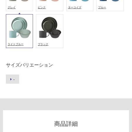
1
グレイ
ピンク
ターコイズ
ブルー
4
9
フ
A
P
ロ
L
A
ライトブルー
ブラック
T
ー
E
2
リ
サイズバリエーション
6
0
ン
-
ラ
イ
グ
ト
ブ
ル
土足・遮
ー
音・床暖
商品詳細
運賃無
対