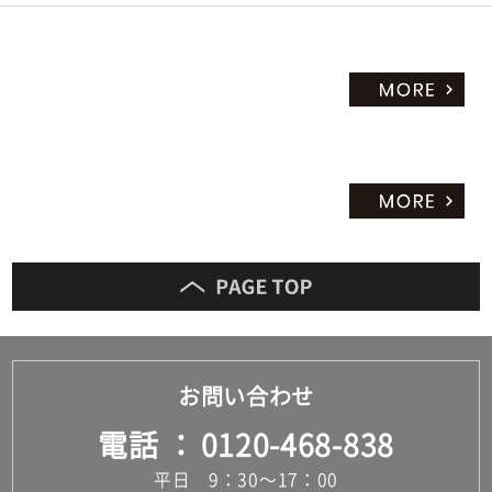
2
2
9
A
B
O
W
L
1
5
0
ラ
イ
ト
ブ
ル
お問い合わせ
ー
電話
0120-468-838
運賃無
料(離
平日 9：30～17：00