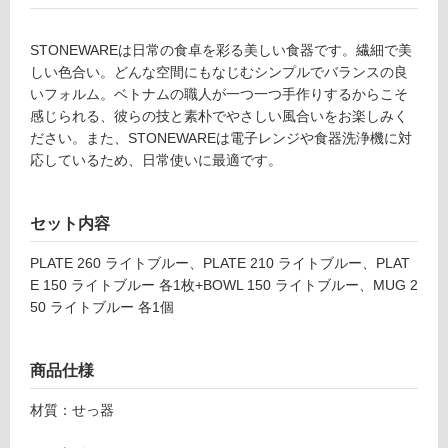
料(離
応
島除
し
く)
て
STONEWAREは日常の食卓を彩る美しい食器です。繊細で美
い
K
しい色合い。どんな空間にもなじむシンプルでバランスの良
る
T
いフォルム。ベトナムの職人が一つ一つ手作りするからこそ
2
感じられる、彼らの技と素朴でやさしい風合いをお楽しみく
対
4
ださい。また、STONEWAREは電子レンジや食器洗浄機に対
応
2
応しているため、日常使いに最適です。
し
0
て
9
い
セット内容
A
る
P
が
PLATE 260 ライトブルー、PLATE 210 ライトブルー、PLAT
L
制
E 150 ライトブルー 各1枚+BOWL 150 ライトブルー、MUG 2
A
限
50 ライトブルー 各1個
T
あ
E
り
2
の
商品仕様
1
為
0
材質：せっ器
注
ラ
意
イ