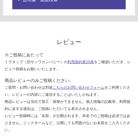
て
T
い
E
な
1
い
5
0
ラ
レビュー
イ
ト
※ご投稿にあたって
ブ
ミラタップ（旧サンワカンパニー）の
利用規約第10条
をご確認いただき、レ
ル
ビュー投稿をお願いいたします。
ー
商品レビューのみご投稿ください。
運賃無
ご質問・お問い合わせは別途
こちらのお問い合わせフォーム
をご利用くださ
料(離
い。レビューの内容にご返信することはいたしかねます。
島除
商品レビューは当社で加工・加筆ができません。個人情報の記載等、利用規
く)
約に反する場合は、ご投稿いただいても表示されません。
K
レビュー投稿時には「名前」が公開されます。本名でのご投稿は必須ではあ
T
りません。ニックネームなど、公開しても問題のないお名前をご入力くださ
2
い。
3