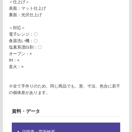
＜仕上げ＞
が
ト
表面：マット仕上げ
必
ブ
裏面：光沢仕上げ
要
ル
※
ー
＜対応＞
商
電子レンジ：〇
品
運賃無
食器洗い機：〇
仕
料(離
塩素系漂白剤：〇
様
島除
オーブン：×
欄
く)
IH：×
を
K
直火：×
ご
T
確
2
認
3
※全て手作りのため、同じ商品でも、形、寸法、色合に若干
く
1
の個体差があります。
だ
6
さ
9
い
A
資料・データ
対
P
応
L
し
A
説明書・図面検索