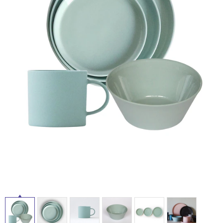
ム
修理お問い合わせ
クレーム公開
自分らしい家づくり
最高のリノベ会社が
みつ
照明
ペット用品
横浜スマート
ショールー
SUVACO
かる
リノベりす
ム
ウェルビーみのお
HDC
説明書・図面検索
水まわり
3年保証
BOX
タ
内装用建材
パネル・壁材
お役立ち情報
住まいの
スタイリング
イ
ロートアイアン
天然石・石材
アイデア
ミラタップ
チャンネル
ル
メンテナンス・
施工材
新商品
オンライン相談
屋
内
床・
屋
外
床・
浴
室
床・