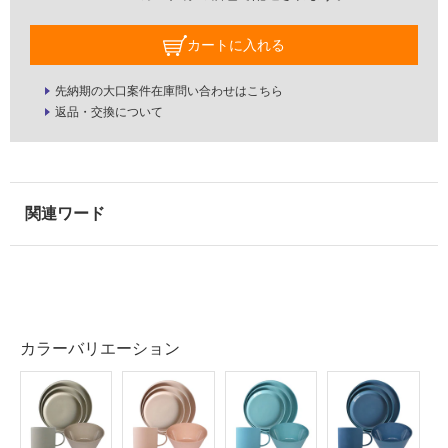
L
壁
L
カートに入れる
S
使
E
用
先納期の大口案件在庫問い合わせはこちら
T
可
返品・交換について
ラ
能
イ
使
ト
用
ブ
可
ル
能
ー
(寒
冷
運賃無
地
料(離
以
島除
外)
く)
カラーバリエーション
使
K
用
T
不
2
可
4