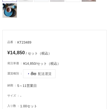
駐
車
場
非
常
に
KT23489
品番
適
し
¥14,850
/ セット（税込）
て
い
¥14,850/セット（税込）
発注単価
る
適
配送運賃
運賃種別
し
て
5～11営業日
納期
い
る
-
サイズ
が
注
1.00セット
入り数