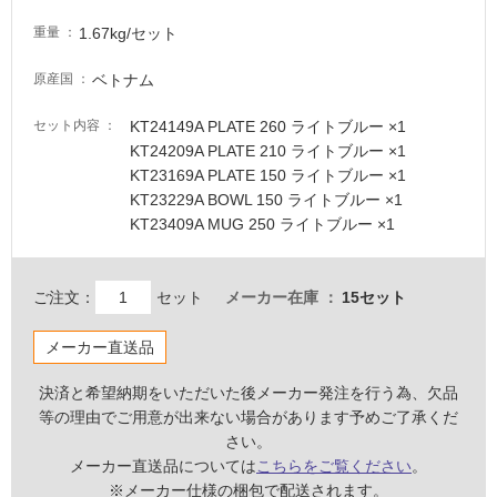
意
が
1.67kg/セット
重量
必
要
ベトナム
原産国
適
KT24149A PLATE 260 ライトブルー ×1
セット内容
し
KT24209A PLATE 210 ライトブルー ×1
て
KT23169A PLATE 150 ライトブルー ×1
い
KT23229A BOWL 150 ライトブルー ×1
な
KT23409A MUG 250 ライトブルー ×1
い
K
屋
ご注文：
セット
メーカー在庫
15セット
T
内
2
メーカー直送品
壁・
3
屋
4
決済と希望納期をいただいた後メーカー発注を行う為、欠品
外
8
等の理由でご用意が出来ない場合があります予めご了承くだ
壁・
9
さい。
F
浴
メーカー直送品については
こちらをご覧ください
。
U
※メーカー仕様の梱包で配送されます。
室