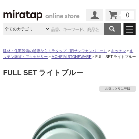
カート
マイページ
商品カテゴリ
建材・住宅設備の通販ならミラタップ（旧サンワカンパニー）
キッチン
キ
ッチン雑貨・アクセサリー
MOHEIM STONEWARE
FULL SET ライトブルー
施工事例
洗面所・水回り
タイル
FULL SET ライトブルー
ショールーム
施工事例
法人案件納入事例
キッチン
浴室（風呂・
バスルー
ム）・
トイレ
ショールームの
ご案内
東京
ショールーム
お気に入りに登録
ミラタップ
のあるくらし
お客様訪問
インタビュー
ドア（扉）・
建具・玄関
サポート
扉
エクステリア
（外構）
大阪
ショールーム
仙台
ショールーム
店舗・施設事例
その他サービス
ご利用ガイド
初めての方へ
ウッドデッキ
フローリング・
床材
名古屋
ショールーム
京都
ショールーム
ミラタップと
創る家
工事会社紹介
Coziコンシ
よくある質問
お問い合わせ
ASOLIE
ェルジュ
収納
インテリア・
家具
福岡
ショールーム
札幌スマート
ショールー