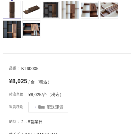
適
し
て
い
る
が
注
意
が
必
要
KT60005
品番
適
¥8,025
/ 台（税込）
し
て
¥8,025/台（税込）
発注単価
い
な
配送運賃
運賃種別
い
2～8営業日
納期
屋
内