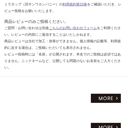
ミラタップ（旧サンワカンパニー）の
利用規約第10条
をご確認いただき、レ
だ
ビュー投稿をお願いいたします。
さ
い
商品レビューのみご投稿ください。
対
ご質問・お問い合わせは別途
こちらのお問い合わせフォーム
をご利用くださ
応
い。レビューの内容にご返信することはいたしかねます。
し
商品レビューは当社で加工・加筆ができません。個人情報の記載等、利用規
て
約に反する場合は、ご投稿いただいても表示されません。
い
レビュー投稿時には「名前」が公開されます。本名でのご投稿は必須ではあ
な
りません。ニックネームなど、公開しても問題のないお名前をご入力くださ
い
い。