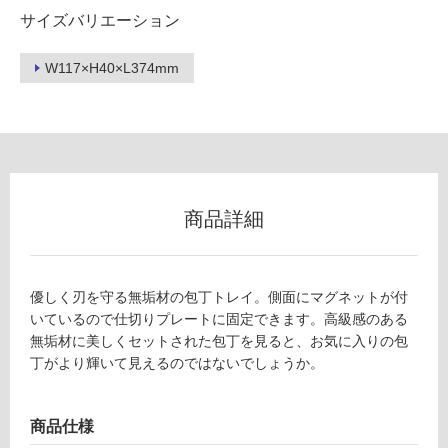
サイズバリエーション
グ
K
W117×H40×L374mm
土足・遮
T
音・床暖
6
0
対
0
応
0
し
5
て
商品詳細
SiKi
い
LiN
る
aナ
対
イフ
優しく刃を守る無垢材の包丁トレイ。側面にマグネットが付
応
トレ
いているので仕切りプレートに固定できます。高級感のある
し
イ
無垢材に美しくセットされた包丁を見ると、お気に入りの包
て
（4
丁がより輝いて見えるのではないでしょうか。
い
本
る
用）
が
ウォ
商品仕様
制
ール