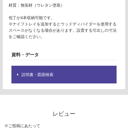
限
ナッ
材質：無垢材（ウレタン塗装）
あ
ト
り
包丁が4本収納可能です。
の
運賃表
※ナイフトレイを追加するとウッドディバイダーを使用する
為
Z
スペースがなくなる場合があります。設置する引出しの寸法
注
をご確認ください。
意
運
が
賃
必
資料・データ
合
要
計
※
:
商
説明書・図面検索
¥1,
品
88
仕
0/
様
台
欄
を
ご
レビュー
確
認
※ご投稿にあたって
く