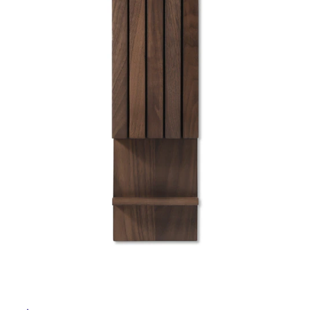
ム
修理お問い合わせ
クレーム公開
屋
自分らしい家づくり
最高のリノベ会社が
みつ
照明
ペット用品
横浜スマート
ショールー
外
SUVACO
かる
リノベりす
ム
ウェルビーみのお
HDC
説明書・図面検索
水まわり
3年保証
床・
BOX
内装用建材
パネル・壁材
浴
お役立ち情報
住まいの
スタイリング
室
ロートアイアン
天然石・石材
アイデア
床・
ミラタップ
チャンネル
駐
メンテナンス・
施工材
新商品
オンライン相談
車
場
非
常
に
適
し
て
い
る