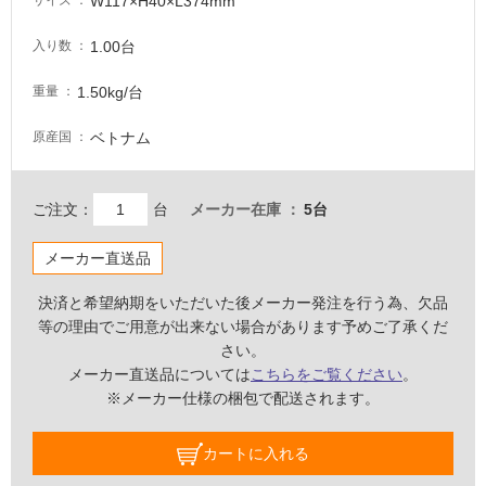
W117×H40×L374mm
サイズ
壁・
1.00台
入り数
屋
外
1.50kg/台
重量
壁・
浴
ベトナム
原産国
室
壁
ご注文：
台
メーカー在庫
5台
使
用
メーカー直送品
可
能
決済と希望納期をいただいた後メーカー発注を行う為、欠品
等の理由でご用意が出来ない場合があります予めご了承くだ
使
さい。
用
メーカー直送品については
こちらをご覧ください
。
可
※メーカー仕様の梱包で配送されます。
能
(寒
カートに入れる
冷
地