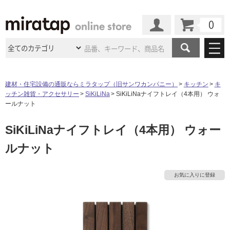
カート
マイページ
商品カテゴリ
建材・住宅設備の通販ならミラタップ（旧サンワカンパニー）
キッチン
キ
ッチン雑貨・アクセサリー
SiKiLiNa
SiKiLiNaナイフトレイ（4本用） ウォ
施工事例
洗面所・水回り
タイル
ールナット
ショールーム
タ
施工事例
法人案件納入事例
SiKiLiNaナイフトレイ（4本用） ウォー
キッチン
浴室（風呂・
バスルー
ム）・
トイレ
ショールームの
ご案内
東京
ショールーム
ルナット
イ
ミラタップ
のあるくらし
お客様訪問
インタビュー
ドア（扉）・
建具・玄関
サポート
扉
エクステリア
（外構）
大阪
ショールーム
仙台
ショールーム
ル
店舗・施設事例
お気に入りに登録
その他サービス
ご利用ガイド
初めての方へ
ウッドデッキ
フローリング・
床材
名古屋
ショールーム
京都
ショールーム
屋
ミラタップと
創る家
工事会社紹介
Coziコンシ
よくある質問
お問い合わせ
内
ASOLIE
ェルジュ
収納
インテリア・
家具
福岡
ショールーム
札幌スマート
ショールー
床・