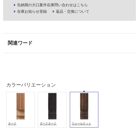
以
先納期の大口案件在庫問い合わせはこちら
在庫お知らせ登録
返品・交換について
外)
使
用
不
可
フ
ロ
カラーバリエーション
ー
リ
オーク
ダークオーク
ウォールナット
ン