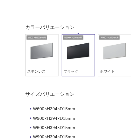
し
に
て
適
い
し
る
て
カラーバリエーション
い
対
る
応
し
適
て
し
い
て
る
い
が
ステンレス
ブラック
ホワイト
る
制
が
限
注
あ
意
サイズバリエーション
り
が
の
必
W600×H294×D15mm
為
要
W900×H294×D15mm
注
適
意
W600×H394×D15mm
し
が
て
W900×H394×D15mm