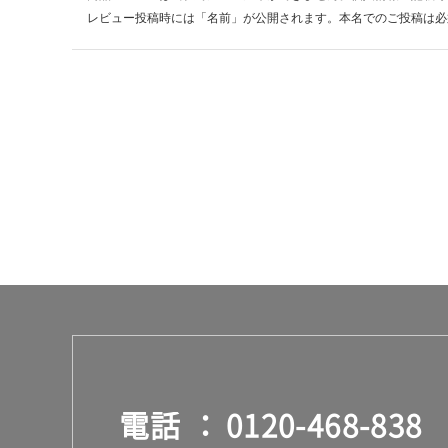
0
レビュー投稿時には「名前」が公開されます。本名でのご投稿は必
0
用
ブ
ラ
ッ
ク
運賃表
M
運
賃
合
計
:
¥8
9
電話
0120-468-838
0/
台