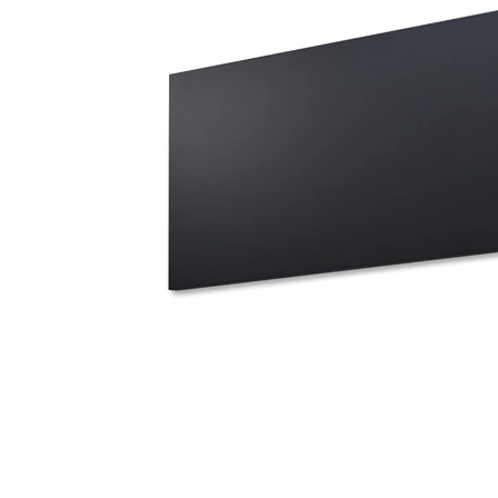
タイル
フローリ
ング
屋内床・
屋外床・
土足・遮
浴室床・
音・床暖
駐車場
対
非
応
常