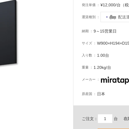
¥12,000/台（
発注単価
配送
運賃種別
9～15営業日
納期
W900×H194×D1
サイズ
1.00台
入り数
1.20kg/台
重量
メーカー
日本
原産国
ご注文：
台
在