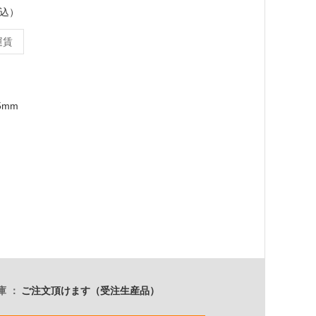
税込）
運賃
5mm
庫
ご注文頂けます（受注生産品）