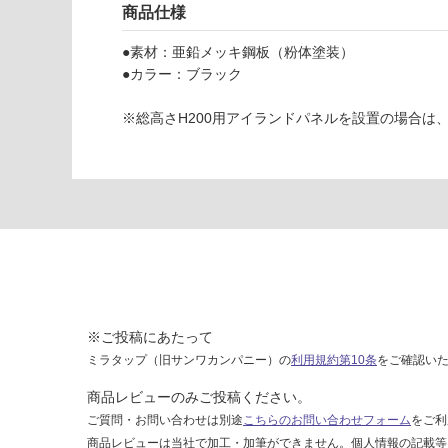
い
商品仕様
B
な
ラ
い
●素材：亜鉛メッキ鋼板（粉体塗装）
フ
●カラー：ブラック
ィ
ッ
※総高さH200用アイランドパネルを設置の場合は
ト
ア
イ
ラ
ン
ド
パ
ネ
ル
W
※ご投稿にあたって
9
ミラタップ（旧サンワカンパニー）の
利用規約第10条
をご確認い
0
0
商品レビューのみご投稿ください。
H
ご質問・お問い合わせは別途
こちらのお問い合わせフォーム
をご利
2
商品レビューは当社で加工・加筆ができません。個人情報の記載等