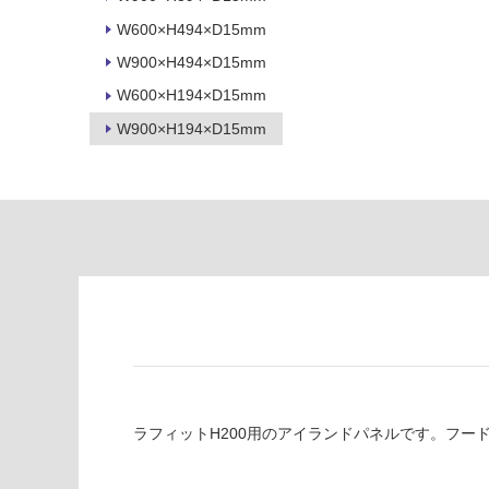
必
い
要
W600×H494×D15mm
な
※
W900×H494×D15mm
い
商
屋内壁・屋外
W600×H194×D15mm
品
壁・浴室壁
仕
W900×H194×D15mm
様
使用可
欄
能
を
ご
使用可
確
能
認
(寒冷地
く
以外)
だ
さ
使用不
い
可
L
対
A
応
F
ラフィットH200用のアイランドパネルです。フー
し
Z
て
9