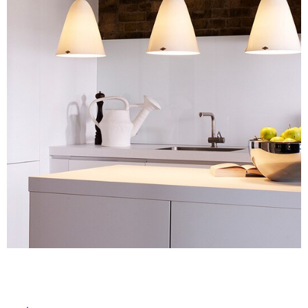
ム
修理お問い合わせ
クレーム公開
屋
自分らしい家づくり
最高のリノベ会社が
みつ
照明
ペット用品
横浜スマート
ショールー
外
SUVACO
かる
リノベりす
ム
ウェルビーみのお
HDC
説明書・図面検索
水まわり
3年保証
床・
BOX
内装用建材
パネル・壁材
浴
お役立ち情報
住まいの
スタイリング
室
ロートアイアン
天然石・石材
アイデア
床・
ミラタップ
チャンネル
駐
メンテナンス・
施工材
新商品
オンライン相談
車
場
非
常
に
適
し
て
い
る