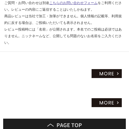
ご質問・お問い合わせは別途
こちらのお問い合わせフォーム
をご利用くださ
だ
い。レビューの内容にご返信することはいたしかねます。
さ
商品レビューは当社で加工・加筆ができません。個人情報の記載等、利用規
い
約に反する場合は、ご投稿いただいても表示されません。
対
レビュー投稿時には「名前」が公開されます。本名でのご投稿は必須ではあ
応
りません。ニックネームなど、公開しても問題のないお名前をご入力くださ
し
い。
て
い
な
い