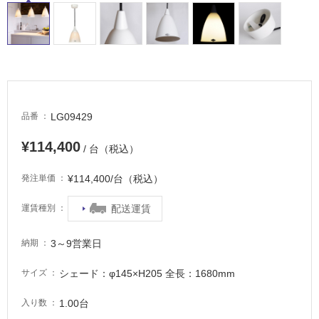
適
し
て
い
る
が
注
意
LG09429
品番
が
必
¥114,400
/ 台（税込）
要
¥114,400/台（税込）
発注単価
適
し
配送運賃
運賃種別
て
い
3～9営業日
な
納期
い
シェード：φ145×H205 全長：1680mm
サイズ
屋
1.00台
入り数
内