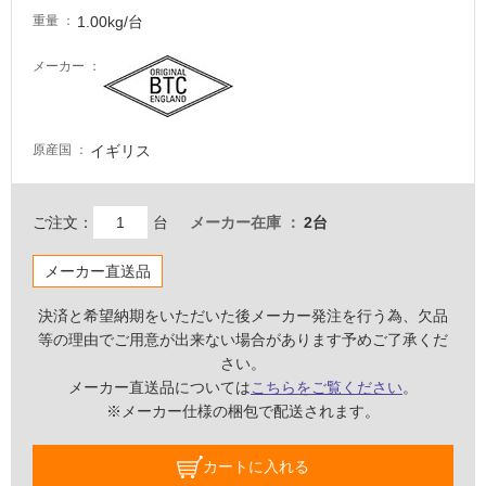
1.00kg/台
壁・
重量
屋
メーカー
外
壁・
浴
イギリス
原産国
室
壁
ご注文：
台
メーカー在庫
2台
使
用
メーカー直送品
可
能
決済と希望納期をいただいた後メーカー発注を行う為、欠品
使
等の理由でご用意が出来ない場合があります予めご了承くだ
用
さい。
可
メーカー直送品については
こちらをご覧ください
。
能
※メーカー仕様の梱包で配送されます。
(寒
冷
カートに入れる
地