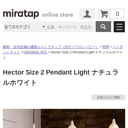
カート
マイページ
商品カテゴリ
建材・住宅設備の通販ならミラタップ（旧サンワカンパニー）
照明
ペンダ
ントライト
ORIGINAL BTC
Hector Size 2 Pendant Light ナチュラルホワイ
施工事例
洗面所・水回り
タイル
ト
ショールーム
タ
施工事例
法人案件納入事例
Hector Size 2 Pendant Light ナチュラ
キッチン
浴室（風呂・
バスルー
ム）・
トイレ
ショールームの
ご案内
東京
ショールーム
ルホワイト
イ
ミラタップ
のあるくらし
お客様訪問
インタビュー
ドア（扉）・
建具・玄関
サポート
扉
エクステリア
（外構）
大阪
ショールーム
仙台
ショールーム
ル
店舗・施設事例
お気に入りに登録
その他サービス
ご利用ガイド
初めての方へ
ウッドデッキ
フローリング・
床材
名古屋
ショールーム
京都
ショールーム
屋
ミラタップと
創る家
工事会社紹介
Coziコンシ
よくある質問
お問い合わせ
内
ASOLIE
ェルジュ
収納
インテリア・
家具
福岡
ショールーム
札幌スマート
ショールー
床・