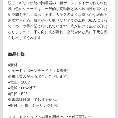
9
続くイギリス伝統の陶磁器の一種ボーンチャイナで作られた
グ
H
乳白色のシェードは、一般的な陶磁器と比べ透過性が高いた
e
め空間を美しく演出します。ガラスのような滑らかな表面を
ct
土足・遮
追求するため、成形やバリ取りなど全ての工程は職人によっ
or
て一つ一つ手作業で行われています。底が抜けて広がる形と
音・床暖
Si
なりますので、下方向に光が漏れ、空間全体と共に手元を照
対
z
らし出してくれます。
応
e
し
2
て
商品仕様
P
い
e
●素材
る
n
シェード：ボーンチャイナ（陶磁器）
d
対
※稀に貫入が入る場合がございます。
a
応
●電圧：100V
nt
し
●電球：60W以下
Li
て
●口径：E26
g
い
※電球は付属しておりません。
ht
る
●取付：引掛けシーリング仕様
ナ
が
チ
制
※コードグリップでの長さ調整は-5cm程度可能です。