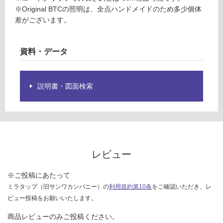
ュ
限
※Original BTCの照明は、全点ハンドメイドのため多少個体
ラ
あ
差がございます。
ル
り
ホ
の
ワ
為
資料・データ
イ
注
ト
意
が
説明書・図面検索
運賃表
必
O
要
※
商
運
品
賃
仕
合
レビュー
様
計
欄
:
※ご投稿にあたって
を
¥1,
ミラタップ（旧サンワカンパニー）の
利用規約第10条
をご確認いただき、レ
ご
27
ビュー投稿をお願いいたします。
確
0/
認
台
商品レビューのみご投稿ください。
く