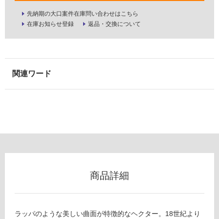
以
先納期の大口案件在庫問い合わせはこちら
外)
在庫お知らせ登録
返品・交換について
使
用
不
可
フ
ロ
ー
L
G
商品詳細
0
リ
9
4
ン
2
ラッパのような美しい曲面が特徴的なヘクター。18世紀より