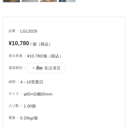
車
場
非
常
に
LG12029
品番
適
¥10,780
し
/ 個（税込）
て
¥10,780/個（税込）
い
発注単価
る
配送運賃
運賃種別
適
し
4～10営業日
納期
て
い
φ65×出幅65mm
サイズ
る
が
1.00個
入り数
注
意
0.20kg/個
重量
が