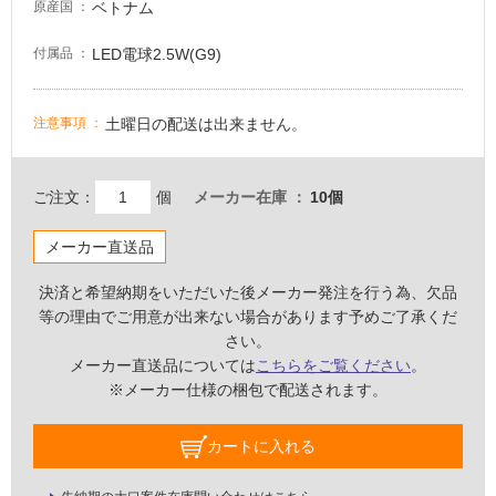
必
ベトナム
原産国
要
LED電球2.5W(G9)
付属品
適
し
て
土曜日の配送は出来ません。
注意事項
い
な
い
ご注文：
個
メーカー在庫
10個
屋
メーカー直送品
内
決済と希望納期をいただいた後メーカー発注を行う為、欠品
壁・
等の理由でご用意が出来ない場合があります予めご了承くだ
屋
さい。
外
メーカー直送品については
こちらをご覧ください
。
壁・
※メーカー仕様の梱包で配送されます。
浴
室
カートに入れる
壁