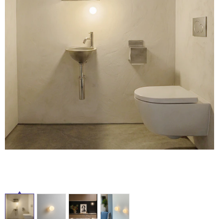
ム
修理お問い合わせ
クレーム公開
自分らしい家づくり
最高のリノベ会社が
みつ
照明
ペット用品
タ
横浜スマート
ショールー
SUVACO
かる
リノベりす
ム
ウェルビーみのお
HDC
説明書・図面検索
水まわり
3年保証
BOX
内装用建材
パネル・壁材
イ
お役立ち情報
住まいの
スタイリング
ロートアイアン
天然石・石材
ル
アイデア
ミラタップ
チャンネル
メンテナンス・
施工材
新商品
屋
オンライン相談
内
床・
屋
外
床・
浴
室
床・
駐