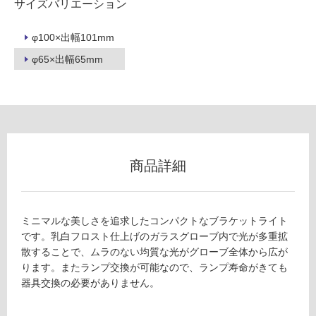
サイズバリエーション
フ
φ100×出幅101mm
ロ
φ65×出幅65mm
ー
リ
ン
商品詳細
グ
L
ミニマルな美しさを追求したコンパクトなブラケットライト
土足・遮
G
です。乳白フロスト仕上げのガラスグローブ内で光が多重拡
1
音・床暖
散することで、ムラのない均質な光がグローブ全体から広が
2
ります。またランプ交換が可能なので、ランプ寿命がきても
対
0
器具交換の必要がありません。
応
2
し
9