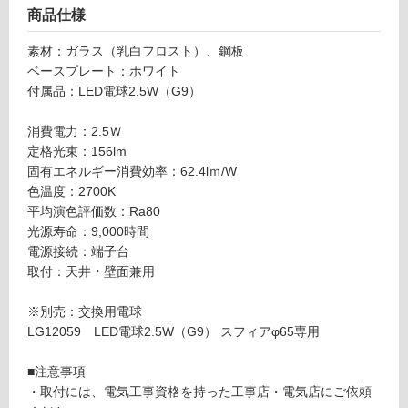
て
ス
商品仕様
い
フ
る
ィ
素材：ガラス（乳白フロスト）、鋼板
ア
ベースプレート：ホワイト
対
ブ
付属品：LED電球2.5W（G9）
応
ラ
し
ケ
消費電力：2.5Ｗ
て
ッ
定格光束：156lm
い
ト
固有エネルギー消費効率：62.4lｍ/W
る
φ
色温度：2700K
が
6
平均演色評価数：Ra80
制
5
光源寿命：9,000時間
限
ホ
電源接続：端子台
あ
ワ
取付：天井・壁面兼用
り
イ
の
ト
※別売：交換用電球
為
LG12059 LED電球2.5W（G9） スフィアφ65専用
注
運賃無
意
料(離
■注意事項
が
島除
・取付には、電気工事資格を持った工事店・電気店にご依頼
必