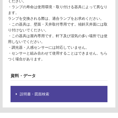
く)
ください。
要
・ランプの寿命は使用環境・取り付ける器具によって異なり
※
ます。
商
運
ランプを交換される際は、適合ランプをお求めください。
品
賃
・この器具は、壁面・天井取付専用です。傾斜天井面には取
仕
合
り付けないでください。
様
計
・この器具は屋内専用です。軒下及び湿気の多い場所では使
欄
:
用しないでください。
を
¥0/
・調光器・人感センサーには対応していません。
ご
個
・センサーと組み合わせて使用することはできません。ちら
確
つく場合があります。
認
く
だ
資料・データ
さ
い
対
説明書・図面検索
応
し
て
い