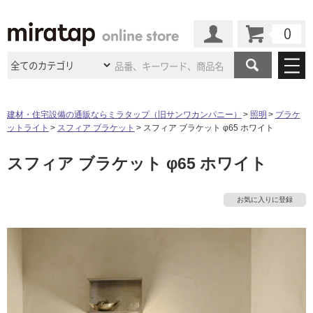
カート
マイページ
商品カテゴリ
建材・住宅設備の通販ならミラタップ（旧サンワカンパニー）
照明
ブラケ
ットライト
スフィア ブラケット
スフィア ブラケット φ65 ホワイト
施工事例
洗面所・水回り
タイル
スフィア ブラケット φ65 ホワイト
ショールーム
施工事例
法人案件納入事例
キッチン
浴室（風呂・
バスルー
ム）・
トイレ
ショールームの
ご案内
東京
ショールーム
お気に入りに登録
ミラタップ
のあるくらし
お客様訪問
インタビュー
ドア（扉）・
建具・玄関
サポート
扉
エクステリア
（外構）
大阪
ショールーム
仙台
ショールーム
店舗・施設事例
その他サービス
ご利用ガイド
初めての方へ
ウッドデッキ
フローリング・
床材
名古屋
ショールーム
京都
ショールーム
ミラタップと
創る家
工事会社紹介
Coziコンシ
よくある質問
お問い合わせ
ASOLIE
ェルジュ
収納
インテリア・
家具
福岡
ショールーム
札幌スマート
ショールー