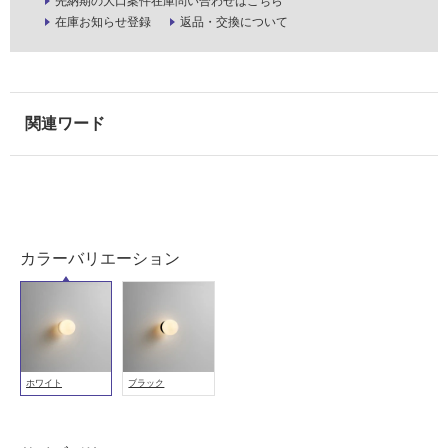
先納期の大口案件在庫問い合わせはこちら
使
在庫お知らせ登録
返品・交換について
用
可
能
使
用
可
能
(寒
冷
地
カラーバリエーション
以
外)
使
用
不
可
ホワイト
ブラック