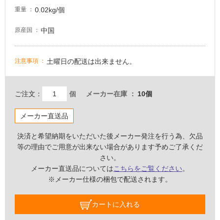
0.02kg/個
壁・
重量
屋
中国
原産国
外
壁・
浴
土曜日の配送は出来ません。
注意事項
室
壁
ご注文：
個
メーカー在庫
10個
使
用
メーカー直送品
可
決済と希望納期をいただいた後メーカー発注を行う為、欠品
能
等の理由でご用意が出来ない場合があります予めご了承くだ
使
さい。
用
メーカー直送品については
こちらをご覧ください
。
可
※メーカー仕様の梱包で配送されます。
能
(寒
カートに入れる
冷
地