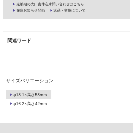
先納期の大口案件在庫問い合わせはこちら
以
在庫お知らせ登録
返品・交換について
外)
使
用
不
可
フ
サイズバリエーション
ロ
φ18.1×高さ53mm
ー
φ16.2×高さ42mm
リ
ン