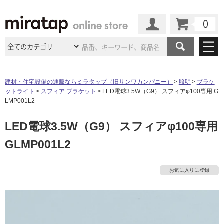
カート
マイページ
商品カテゴリ
建材・住宅設備の通販ならミラタップ（旧サンワカンパニー）
照明
ブラケ
ットライト
スフィア ブラケット
LED電球3.5W（G9） スフィアφ100専用 G
施工事例
洗面所・水回り
タイル
LMP001L2
ショールーム
タ
施工事例
法人案件納入事例
LED電球3.5W（G9） スフィアφ100専用
キッチン
浴室（風呂・
バスルー
ム）・
トイレ
ショールームの
ご案内
東京
ショールーム
GLMP001L2
イ
ミラタップ
のあるくらし
お客様訪問
インタビュー
ドア（扉）・
建具・玄関
サポート
扉
エクステリア
（外構）
大阪
ショールーム
仙台
ショールーム
ル
店舗・施設事例
お気に入りに登録
その他サービス
ご利用ガイド
初めての方へ
ウッドデッキ
フローリング・
床材
名古屋
ショールーム
京都
ショールーム
屋
ミラタップと
創る家
工事会社紹介
Coziコンシ
よくある質問
お問い合わせ
内
ASOLIE
ェルジュ
収納
インテリア・
家具
福岡
ショールーム
札幌スマート
ショールー
床・