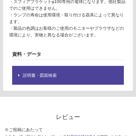
・スフィアブラケットφ100専用の電球になります。他社製品
限
GL
でのご使用はできません。
あ
MP
・ランプの寿命は使用環境・取り付ける器具によって異なり
り
001
ます。
の
L2
・製品の色調はお客様のご使用のモニターやブラウザなどの
為
環境により、実物と異なる場合がございます。
注
運賃無
意
料(離
が
島除
資料・データ
必
く)
要
※
運
説明書・図面検索
商
賃
品
合
仕
計
様
:
欄
¥0/
を
個
ご
レビュー
確
認
※ご投稿にあたって
く