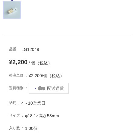
適
し
て
い
る
が
注
意
LG12049
品番
が
必
¥2,200
/ 個（税込）
要
¥2,200/個（税込）
発注単価
適
し
配送運賃
運賃種別
て
い
4～10営業日
な
納期
い
φ18.1×高さ53mm
サイズ
屋
1.00個
入り数
内