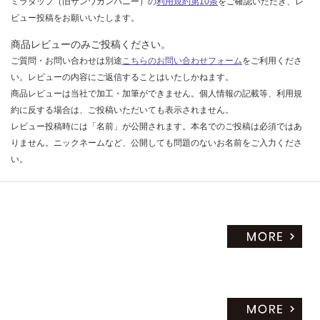
ミラタップ（旧サンワカンパニー）の
利用規約第10条
をご確認いただき、レ
だ
ビュー投稿をお願いいたします。
さ
商品レビューのみご投稿ください。
い
ご質問・お問い合わせは別途
こちらのお問い合わせフォーム
をご利用くださ
対
い。レビューの内容にご返信することはいたしかねます。
応
商品レビューは当社で加工・加筆ができません。個人情報の記載等、利用規
し
約に反する場合は、ご投稿いただいても表示されません。
て
レビュー投稿時には「名前」が公開されます。本名でのご投稿は必須ではあ
い
りません。ニックネームなど、公開しても問題のないお名前をご入力くださ
な
い。
い