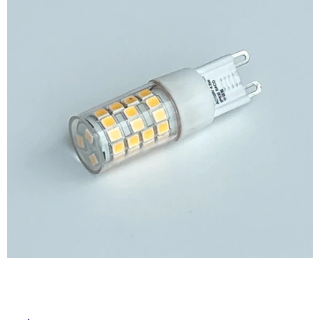
ム
修理お問い合わせ
クレーム公開
屋
自分らしい家づくり
最高のリノベ会社が
みつ
照明
ペット用品
横浜スマート
ショールー
外
SUVACO
かる
リノベりす
ム
ウェルビーみのお
HDC
説明書・図面検索
水まわり
3年保証
床・
BOX
内装用建材
パネル・壁材
浴
お役立ち情報
住まいの
スタイリング
室
ロートアイアン
天然石・石材
アイデア
床・
ミラタップ
チャンネル
駐
メンテナンス・
施工材
新商品
オンライン相談
車
場
非
常
に
適
し
て
い
る