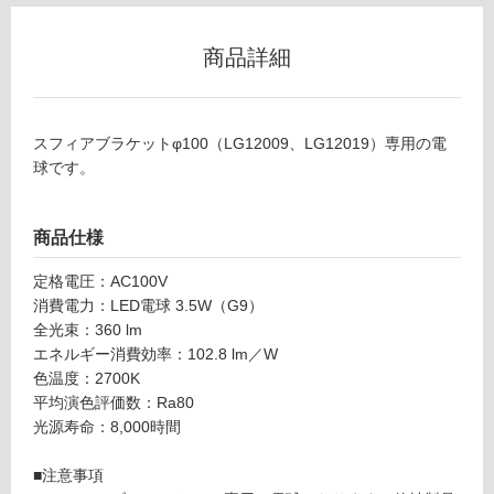
L
グ
G
1
商品詳細
2
土足・遮
0
音・床暖
4
スフィアブラケットφ100（LG12009、LG12019）専用の電
9
対
球です。
LE
応
D電
し
球
て
商品仕様
3.5
い
W
る
定格電圧：AC100V
（G
消費電力：LED電球 3.5W（G9）
対
9）
全光束：360 lm
応
ス
エネルギー消費効率：102.8 lm／W
し
フ
色温度：2700K
て
ィ
平均演色評価数：Ra80
い
アφ
光源寿命：8,000時間
る
100
が
専
■注意事項
制
用