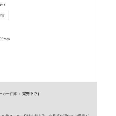
税込）
運賃
500mm
ーカー在庫
完売中です