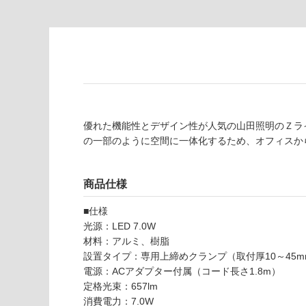
の
必
為
要
注
適
意
し
が
て
必
い
要
な
※
い
優れた機能性とデザイン性が人気の山田照明のＺラ
商
屋内壁・屋外
の一部のように空間に一体化するため、オフィスか
品
壁・浴室壁
仕
様
使用可
商品仕様
欄
能
を
■仕様
ご
光源：LED 7.0W
使用可
確
材料：アルミ、樹脂
能
認
設置タイプ：専用上締めクランプ（取付厚10～45m
(寒冷地
く
電源：ACアダプター付属（コード長さ1.8m）
以外)
だ
定格光束：657lm
さ
消費電力：7.0W
使用不