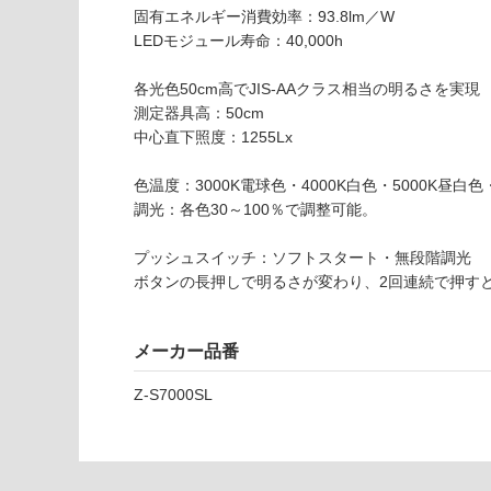
い
固有エネルギー消費効率：93.8lm／W
可
LEDモジュール寿命：40,000h
対
応
各光色50cm高でJIS-AAクラス相当の明るさを実現
し
測定器具高：50cm
て
L
中心直下照度：1255Lx
い
G
な
1
色温度：3000K電球色・4000K白色・5000K昼白
い
4
調光：各色30～100％で調整可能。
0
0
プッシュスイッチ：ソフトスタート・無段階調光
9
ボタンの長押しで明るさが変わり、2回連続で押すと
Z
-
メーカー品番
L
I
Z-S7000SL
G
H
T
S