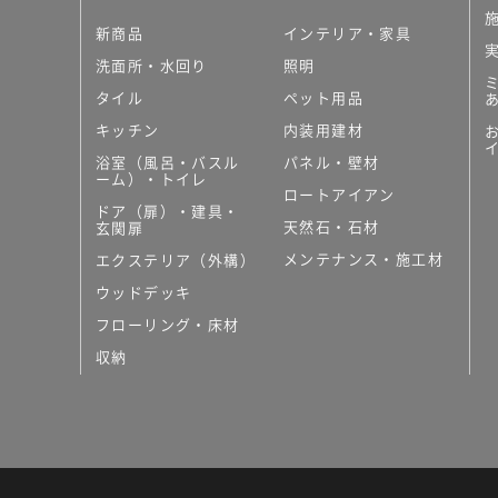
新商品
インテリア・家具
洗面所・水回り
照明
タイル
ペット用品
キッチン
内装用建材
浴室（風呂・バスル
パネル・壁材
ーム）・トイレ
ロートアイアン
ドア（扉）・建具・
天然石・石材
玄関扉
メンテナンス・施工材
エクステリア（外構）
ウッドデッキ
フローリング・床材
収納