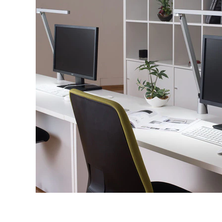
タイル
フローリ
ング
屋内床・
屋外床・