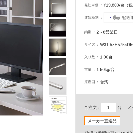
¥19,800/台（
発注単価
配送
運賃種別
2～8営業日
納期
W31.5×H575×D
サイズ
1.00台
入り数
1.50kg/台
重量
台湾
原産国
ご注文：
台
メ
メーカー直送品