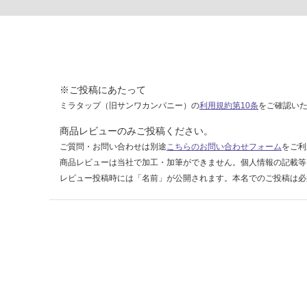
7
0
0
0
S
L
※ご投稿にあたって
ミラタップ（旧サンワカンパニー）の
利用規約第10条
をご確認い
運賃表
F
商品レビューのみご投稿ください。
ご質問・お問い合わせは別途
こちらのお問い合わせフォーム
をご利
運
商品レビューは当社で加工・加筆ができません。個人情報の記載等
賃
レビュー投稿時には「名前」が公開されます。本名でのご投稿は必
合
計
:
¥1,
14
0/
台