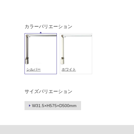
土足・遮
浴室床・
音・床暖
駐車場
対
非
カラーバリエーション
応
常
し
に
て
適
い
し
る
て
い
対
シルバー
ホワイト
る
応
し
適
て
し
サイズバリエーション
い
て
る
い
が
W31.5×H575×D500mm
る
制
が
限
注
あ
意
り
が