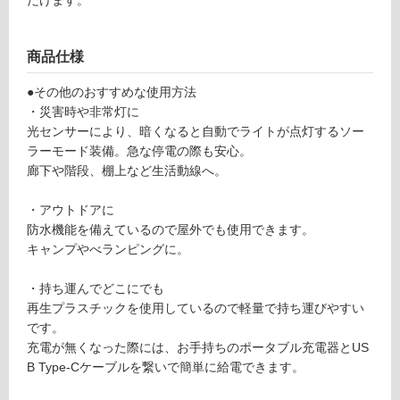
ン
1
5
グ
2
商品仕様
1
9
●その他のおすすめな使用方法
土足・遮
R
・災害時や非常灯に
音・床暖
O
光センサーにより、暗くなると自動でライトが点灯するソー
S
ラーモード装備。急な停電の際も安心。
対
E
廊下や階段、棚上など生活動線へ。
応
N
し
D
・アウトドアに
て
A
防水機能を備えているので屋外でも使用できます。
い
H
キャンプやべランピングに。
る
L
対
S
・持ち運んでどこにでも
応
O
再生プラスチックを使用しているので軽量で持ち運びやすい
し
F
です。
て
T
充電が無くなった際には、お手持ちのポータブル充電器とUS
い
S
B Type-Cケーブルを繋いで簡単に給電できます。
る
P
が