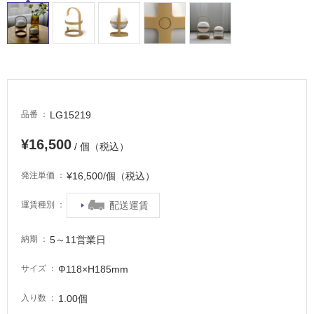
内
床・
屋
外
床・
浴
室
LG15219
品番
床・
¥16,500
駐
/ 個（税込）
車
¥16,500/個（税込）
発注単価
場
配送運賃
運賃種別
非
常
に
5～11営業日
納期
適
Ф118×H185mm
サイズ
し
て
1.00個
入り数
い