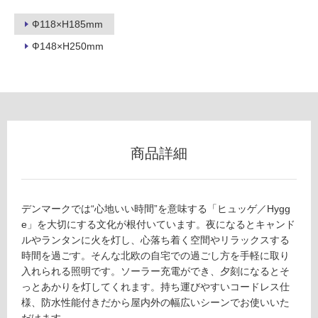
冷
地
Ф118×H185mm
以
Ф148×H250mm
外)
使
用
不
可
商品詳細
フ
デンマークでは“心地いい時間”を意味する「ヒュッゲ／Hygg
ロ
e」を大切にする文化が根付いています。夜になるとキャンド
ルやランタンに火を灯し、心落ち着く空間やリラックスする
ー
時間を過ごす。そんな北欧の自宅での過ごし方を手軽に取り
入れられる照明です。ソーラー充電ができ、夕刻になるとそ
リ
っとあかりを灯してくれます。持ち運びやすいコードレス仕
L
様、防水性能付きだから屋内外の幅広いシーンでお使いいた
G
だけます。