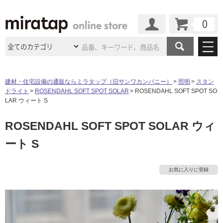
カート
マイページ
商品カテゴリ
建材・住宅設備の通販ならミラタップ（旧サンワカンパニー）
照明
スタン
ドライト
ROSENDAHL SOFT SPOT SOLAR
ROSENDAHL SOFT SPOT SO
施工事例
洗面所・水回り
タイル
LAR ウィート S
ショールーム
施工事例
法人案件納入事例
ROSENDAHL SOFT SPOT SOLAR ウィ
キッチン
浴室（風呂・
バスルー
ム）・
トイレ
ショールームの
ご案内
東京
ショールーム
ート S
ミラタップ
のあるくらし
お客様訪問
インタビュー
ドア（扉）・
建具・玄関
サポート
扉
エクステリア
（外構）
大阪
ショールーム
仙台
ショールーム
店舗・施設事例
お気に入りに登録
その他サービス
ご利用ガイド
初めての方へ
ウッドデッキ
フローリング・
床材
名古屋
ショールーム
京都
ショールーム
ミラタップと
創る家
工事会社紹介
Coziコンシ
よくある質問
お問い合わせ
ASOLIE
ェルジュ
収納
インテリア・
家具
福岡
ショールーム
札幌スマート
ショールー