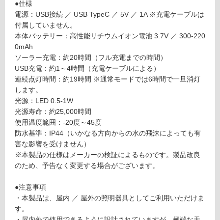
O
●仕様
制
T
電源：USB接続 ／ USB TypeC ／ 5V ／ 1A ※充電ケーブルは
限
S
付属していません。
あ
O
本体バッテリー：高性能リチウムイオン電池 3.7V ／ 300-220
り
L
0mAh
の
A
ソーラー充電：約20時間（フル充電までの時間）
為
R
USB充電：約1～4時間（充電ケーブルによる）
注
ウ
連続点灯時間：約19時間 ※通常モードでは6時間で一旦消灯
意
ィ
します。
が
ー
光源：LED 0.5-1W
必
ト
光源寿命：約25,000時間
要
S
使用温度範囲：-20度～45度
※
防水基準：IP44（いかなる方向からの水の飛沫によっても有
商
運賃表
害な影響を受けません）
品
F
※本製品の仕様はメーカーの検証によるものです。製品改良
仕
のため、予告なく変更する場合がございます。
様
運
欄
●注意事項
賃
を
・本製品は、屋内 ／ 屋外の照明器具としてご利用いただけま
合
ご
す。
計
確
・屋内外で使用できるように設計されていますが、極端な天