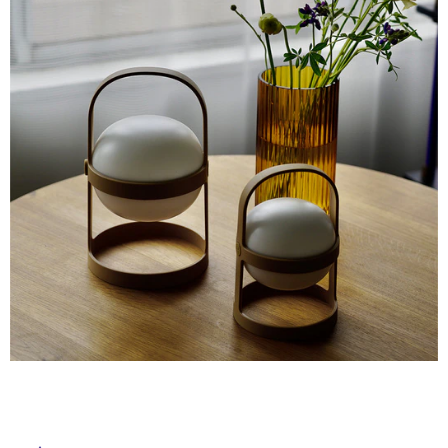
ム
修理お問い合わせ
クレーム公開
自分らしい家づくり
最高のリノベ会社が
みつ
照明
ペット用品
横浜スマート
ショールー
SUVACO
かる
リノベりす
ム
ウェルビーみのお
HDC
説明書・図面検索
水まわり
3年保証
BOX
内装用建材
パネル・壁材
お役立ち情報
住まいの
スタイリング
ロートアイアン
天然石・石材
アイデア
ミラタップ
チャンネル
メンテナンス・
施工材
新商品
オンライン相談
タ
イ
ル
屋