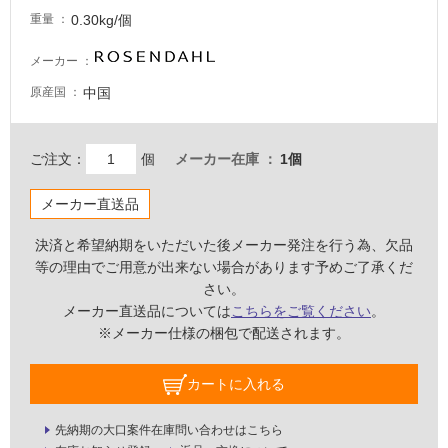
る
0.30kg/個
重量
適
し
メーカー
て
中国
原産国
い
る
が
ご注文：
個
メーカー在庫
1個
注
意
メーカー直送品
が
必
決済と希望納期をいただいた後メーカー発注を行う為、欠品
要
等の理由でご用意が出来ない場合があります予めご了承くだ
適
さい。
し
メーカー直送品については
こちらをご覧ください
。
て
※メーカー仕様の梱包で配送されます。
い
な
カートに入れる
い
先納期の大口案件在庫問い合わせはこちら