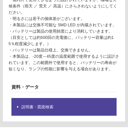
:
認
候条件（雨天 ／ 荒天 ／ 高温）にさらされないようにしてく
¥1,
く
ださい。
14
だ
・明るさには若干の個体差がございます。
0/
さ
・本製品には交換不可能な SMD LED が内蔵されています。
個
い
・バッテリーは製品の使用頻度により消耗していきます。
対
（目安としては約500回の充電後に、バッテリー容量は約1
応
5％程度減少します。）
し
・バッテリーは製品仕様上、交換できません。
て
・本製品は、-20度～45度の温度範囲で使用するように設計さ
い
れています。この範囲外で使用すると、バッテリーの寿命が
な
短くなり、ランプの性能に影響を与える場合があります。
い
資料・データ
説明書・図面検索