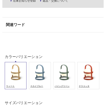
屋
在庫お知らせ登録
返品・交換について
内
壁・
屋
外
壁・
浴
室
壁
カラーバリエーション
使
用
可
能
使
用
ウィート
スカイブルー
パイングリーン
テラコッタ
可
能
(寒
サイズバリエーション