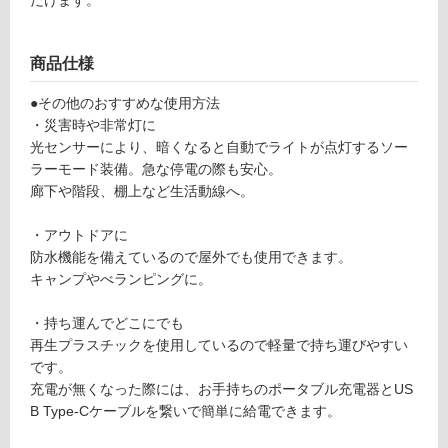
ン
5
2
グ
商品仕様
9
9
●その他のおすすめな使用方法
土足・遮
R
・災害時や非常灯に
O
音・床暖
光センサーにより、暗くなると自動でライトが点灯するソー
S
ラーモード装備。急な停電の際も安心。
対
E
廊下や階段、棚上など生活動線へ。
応
N
し
D
・アウトドアに
て
A
防水機能を備えているので屋外でも使用できます。
い
H
キャンプやべランピングに。
る
L
S
対
・持ち運んでどこにでも
O
応
再生プラスチックを使用しているので軽量で持ち運びやすい
F
し
です。
T
て
充電が無くなった際には、お手持ちのポータブル充電器とUS
S
い
B Type-Cケーブルを繋いで簡単に給電できます。
P
る
O
が