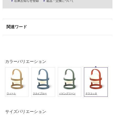
屋
在庫お知らせ登録
返品・交換について
内
壁・
屋
外
壁・
浴
室
壁
カラーバリエーション
使
用
可
能
使
用
ウィート
スカイブルー
パイングリーン
テラコッタ
可
能
(寒
サイズバリエーション