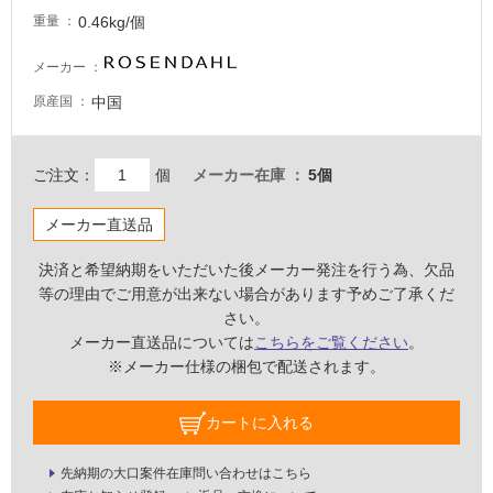
る
0.46kg/個
重量
適
し
メーカー
て
中国
原産国
い
る
が
ご注文：
個
メーカー在庫
5個
注
意
メーカー直送品
が
必
決済と希望納期をいただいた後メーカー発注を行う為、欠品
要
等の理由でご用意が出来ない場合があります予めご了承くだ
適
さい。
し
メーカー直送品については
こちらをご覧ください
。
て
※メーカー仕様の梱包で配送されます。
い
な
カートに入れる
い
先納期の大口案件在庫問い合わせはこちら