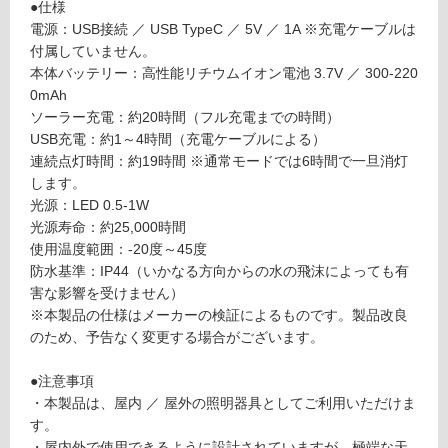
●仕様
T
制
電源：USB接続 ／ USB TypeC ／ 5V ／ 1A ※充電ケーブルは
S
限
付属していません。
O
あ
本体バッテリー：高性能リチウムイオン電池 3.7V ／ 300-220
L
り
0mAh
A
の
ソーラー充電：約20時間（フル充電までの時間）
R
為
USB充電：約1～4時間（充電ケーブルによる）
テ
注
連続点灯時間：約19時間 ※通常モードでは6時間で一旦消灯
ラ
意
します。
コ
が
光源：LED 0.5-1W
ッ
必
光源寿命：約25,000時間
タ
要
使用温度範囲：-20度～45度
M
※
防水基準：IP44（いかなる方向からの水の飛沫によっても有
商
害な影響を受けません）
運賃表
品
※本製品の仕様はメーカーの検証によるものです。製品改良
F
仕
のため、予告なく変更する場合がございます。
様
欄
運
●注意事項
を
賃
・本製品は、屋内 ／ 屋外の照明器具としてご利用いただけま
ご
合
す。
確
計
・屋内外で使用できるように設計されていますが、極端な天