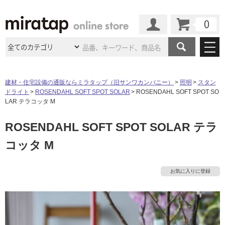
カート
マイページ
商品カテゴリ
建材・住宅設備の通販ならミラタップ（旧サンワカンパニー）
照明
スタン
ドライト
ROSENDAHL SOFT SPOT SOLAR
ROSENDAHL SOFT SPOT SO
施工事例
洗面所・水回り
タイル
LAR テラコッタ M
ショールーム
施工事例
法人案件納入事例
ROSENDAHL SOFT SPOT SOLAR テラ
キッチン
浴室（風呂・
バスルー
ム）・
トイレ
ショールームの
ご案内
東京
ショールーム
コッタ M
ミラタップ
のあるくらし
お客様訪問
インタビュー
ドア（扉）・
建具・玄関
サポート
扉
エクステリア
（外構）
大阪
ショールーム
仙台
ショールーム
店舗・施設事例
お気に入りに登録
その他サービス
ご利用ガイド
初めての方へ
ウッドデッキ
フローリング・
床材
名古屋
ショールーム
京都
ショールーム
ミラタップと
創る家
工事会社紹介
Coziコンシ
よくある質問
お問い合わせ
ASOLIE
ェルジュ
収納
インテリア・
家具
福岡
ショールーム
札幌スマート
ショールー