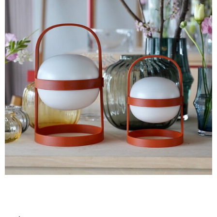
ム
修理お問い合わせ
クレーム公開
自分らしい家づくり
最高のリノベ会社が
みつ
照明
ペット用品
横浜スマート
ショールー
SUVACO
かる
リノベりす
ム
ウェルビーみのお
HDC
説明書・図面検索
水まわり
3年保証
BOX
内装用建材
パネル・壁材
お役立ち情報
住まいの
スタイリング
ロートアイアン
天然石・石材
アイデア
ミラタップ
チャンネル
メンテナンス・
施工材
新商品
オンライン相談
タ
イ
ル
屋