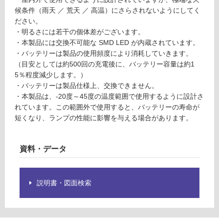
認
:
候条件（雨天 ／ 荒天 ／ 高温）にさらされないようにしてく
く
¥1,
ださい。
だ
14
・明るさには若干の個体差がございます。
さ
0/
・本製品には交換不可能な SMD LED が内蔵されています。
い
個
・バッテリーは製品の使用頻度により消耗していきます。
対
（目安としては約500回の充電後に、バッテリー容量は約1
応
5％程度減少します。）
し
・バッテリーは製品仕様上、交換できません。
て
・本製品は、-20度～45度の温度範囲で使用するように設計さ
い
れています。この範囲外で使用すると、バッテリーの寿命が
な
短くなり、ランプの性能に影響を与える場合があります。
い
資料・データ
説明書・図面検索