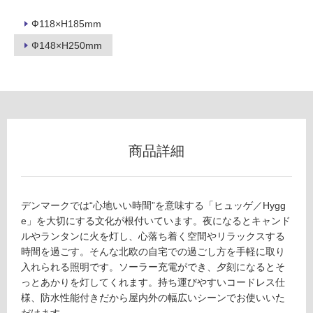
冷
地
Ф118×H185mm
以
Ф148×H250mm
外)
使
用
不
可
商品詳細
フ
デンマークでは“心地いい時間”を意味する「ヒュッゲ／Hygg
ロ
e」を大切にする文化が根付いています。夜になるとキャンド
ルやランタンに火を灯し、心落ち着く空間やリラックスする
ー
時間を過ごす。そんな北欧の自宅での過ごし方を手軽に取り
入れられる照明です。ソーラー充電ができ、夕刻になるとそ
リ
L
っとあかりを灯してくれます。持ち運びやすいコードレス仕
G
様、防水性能付きだから屋内外の幅広いシーンでお使いいた
1
だけます。