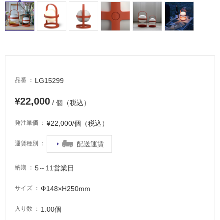
内
床・
屋
外
床・
浴
室
LG15299
品番
床・
¥22,000
駐
/ 個（税込）
車
¥22,000/個（税込）
発注単価
場
配送運賃
運賃種別
非
常
に
5～11営業日
納期
適
Ф148×H250mm
サイズ
し
て
1.00個
入り数
い