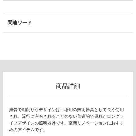
以
外)
使
用
不
可
フ
ロ
商品詳細
ー
無骨で粗削りなデザインは工場用の照明器具として長く使用
リ
され、流行に左右されることのない普遍的で優れたロングラ
イフデザインの照明器具です。空間リノベーションにおすす
ン
めのアイテムです。