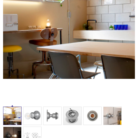
ム
修理お問い合わせ
クレーム公開
屋
自分らしい家づくり
最高のリノベ会社が
みつ
照明
ペット用品
横浜スマート
ショールー
外
SUVACO
かる
リノベりす
ム
ウェルビーみのお
HDC
説明書・図面検索
水まわり
3年保証
床・
BOX
内装用建材
パネル・壁材
浴
お役立ち情報
住まいの
スタイリング
室
ロートアイアン
天然石・石材
アイデア
床・
ミラタップ
チャンネル
駐
メンテナンス・
施工材
新商品
オンライン相談
車
場
非
常
に
適
し
て
い
る