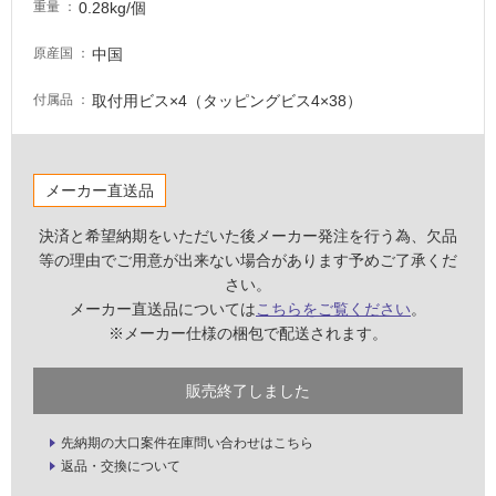
0.28kg/個
重量
壁・
屋
中国
原産国
外
取付用ビス×4（タッピングビス4×38）
付属品
壁・
浴
室
メーカー直送品
壁
使
決済と希望納期をいただいた後メーカー発注を行う為、欠品
用
等の理由でご用意が出来ない場合があります予めご了承くだ
可
さい。
能
メーカー直送品については
こちらをご覧ください
。
※メーカー仕様の梱包で配送されます。
使
用
販売終了しました
可
能
(寒
先納期の大口案件在庫問い合わせはこちら
冷
返品・交換について
地