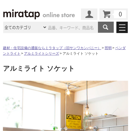
カート
マイページ
商品カテゴリ
建材・住宅設備の通販ならミラタップ（旧サンワカンパニー）
照明
ペンダ
ントライト
アルミライトシリーズ
アルミライト ソケット
施工事例
洗面所・水回り
タイル
アルミライト ソケット
ショールーム
タ
施工事例
法人案件納入事例
キッチン
浴室（風呂・
バスルー
ム）・
トイレ
ショールームの
ご案内
東京
ショールーム
イ
ミラタップ
のあるくらし
お客様訪問
インタビュー
ドア（扉）・
建具・玄関
サポート
扉
エクステリア
（外構）
大阪
ショールーム
仙台
ショールーム
ル
店舗・施設事例
その他サービス
ご利用ガイド
初めての方へ
ウッドデッキ
フローリング・
床材
名古屋
ショールーム
京都
ショールーム
屋
ミラタップと
創る家
工事会社紹介
Coziコンシ
よくある質問
お問い合わせ
内
ASOLIE
ェルジュ
収納
インテリア・
家具
福岡
ショールーム
札幌スマート
ショールー
床・