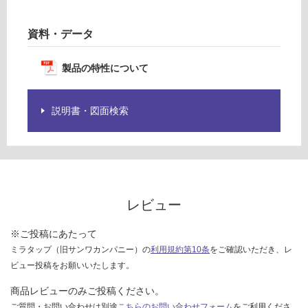
限
O
あ
資料・データ
り
運
の
賃
為
製品の特性について
合
注
計
意
:
説明書・図面検索
が
¥1,
必
27
要
0/
※
個
商
品
仕
レビュー
様
欄
※ご投稿にあたって
を
ミラタップ（旧サンワカンパニー）の
利用規約第10条
をご確認いただき、レ
ご
ビュー投稿をお願いいたします。
確
商品レビューのみご投稿ください。
認
ご質問・お問い合わせは別途
こちらのお問い合わせフォーム
をご利用くださ
く