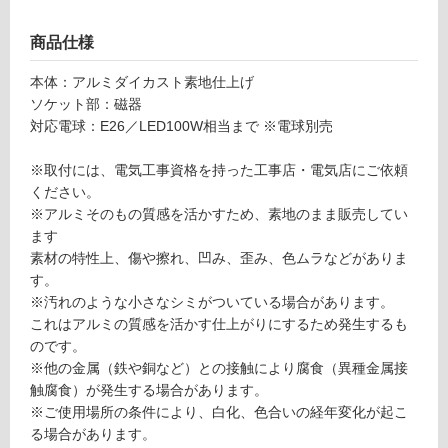
グ
商品仕様
L
G
土足・遮
本体：アルミダイカスト素地仕上げ
1
音・床暖
ソケット部：磁器
6
対応電球：E26／LED100W相当まで ※電球別売
0
対
0
応
※取付には、電気工事資格を持った工事店・電気店にご依頼
9
し
ください。
ア
て
※アルミそのもの質感を活かすため、素地のまま販売してい
ル
い
ます
ミ
る
素材の特性上、傷や擦れ、凹み、歪み、色ムラなどがありま
ラ
対
す。
イ
応
※汚れのような小さなシミがついている場合があります。
ト
し
これはアルミの質感を活かす仕上がりにするため発生するも
ソ
て
のです。
ケ
い
※他の金属（鉄や銅など）との接触により腐食（異種金属接
ッ
る
触腐食）が発生する場合があります。
ト
が
※ご使用場所の条件により、白化、色合いの経年変化が起こ
制
る場合があります。
運賃表