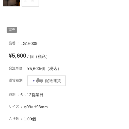
適
し
て
い
る
完売
が
注
LG16009
品番
意
が
¥5,600
/ 個（税込）
必
要
¥5,600/個（税込）
発注単価
適
し
配送運賃
運賃種別
て
い
6～12営業日
納期
な
い
φ99×H93mm
サイズ
1.00個
入り数
屋
内